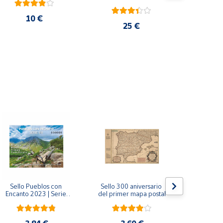
10 €
25 €
Sello Pueblos con 
Sello 300 aniversario 
Sello Mil
Encanto 2023 | Serie 
del primer mapa postal
funda
VIII I Bagergue, Briones, 
Monaste
Pedraza y Ponte 
Salvador d
Maceira | Hoja bloque
(Asturi