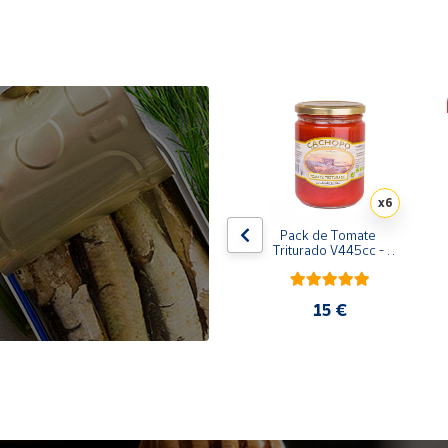
x10
x6
de 
Pack de 10 latas de 
Pack de Tomate 
 
Sardinillas en aceite de 
Triturado V445cc - 
oliva 125 ml
6x400g
31,35 €
15 €