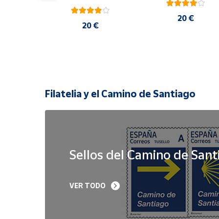
20 €
 €
20 €
Filatelia y el Camino de Santiago
Sellos del Camino de Sant
Sello Iglesia 
Sello Año Jubilar 
VER TODO
prerrománica de 
Lebaniego 2023 I Pa
Priesca. Asturias | Serie 
de 5
Patrimonio Histórico | 
Hoja Bloque