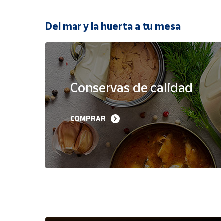
Productos
Solidarios
Del mar y la huerta a tu mesa
Ayuda
Oferta
Centro
de ayuda
Conservas de calidad
Contacto
Filetes de Melva 
Sardinillas en Aceite 
COMPRAR
Canutera de Barbate 
Oliva 40-45 piezas A
Vendedores
525 g
Churrusquiña
35,90 €
7,50 €
6,80 €
Mapa de
vendedores
Hazte
vendedor
Área
vendedor