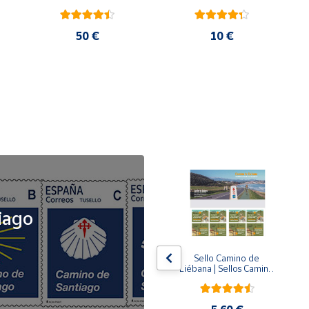
50 €
10 €
NOVEDAD
iago
x5
x5
Tusello Camino de 
Sello Camino de 
ck 
Santiago 2026 | La 
Liébana | Sellos Camino 
Flecha Amarilla | Tarifa 
de Santiago del Norte
A | Pack de 5