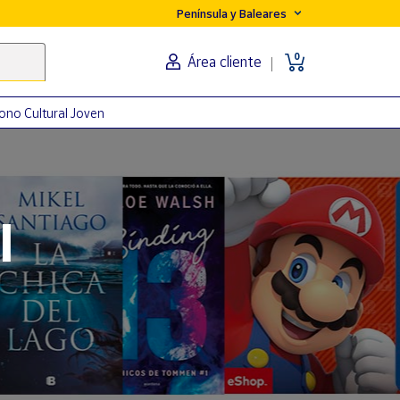
Península y Baleares
0
Área cliente
ono Cultural Joven
orma
l