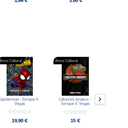
3,84 €
3,60 €
2
Pat
Bono Cultural
Bono Cultural
Bono Cult
Espiderman - Enrique V. 
Cabezón Jurásico - 
Jarripot
Vegas
Enrique V. Vegas
cabezón 
V
19,90 €
15 €
19