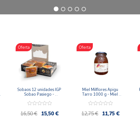
Oferta
Oferta
Sobaos 12 unidades IGP 
Miel Milflores Apigu 
Sobao Pasiego - 
Tarro 1000 g - Miel 
Paquete 1 Kg
Artesana de la Alcarria
16,50 €
15,50 €
12,75 €
11,75 €