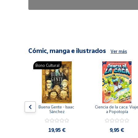
6,47 €
8,25 €
Cómic, manga e ilustrados
Ver más
Bono Cultural
ón del 
Buena Gente - Isaac 
Ciencia de la caca: Viaje
encia en 
Sánchez
a Popotopía
ic
9 €
19,95 €
9,95 €