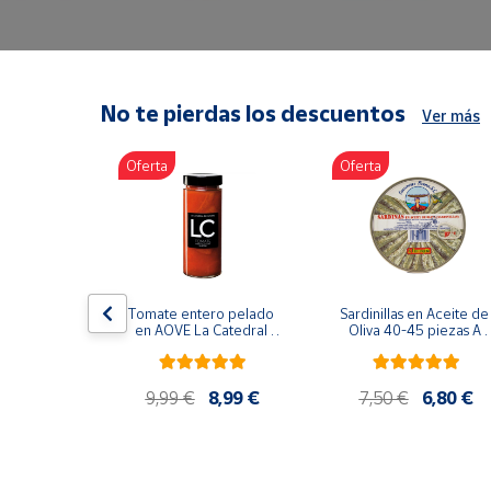
Artesanía
Oficina y
Papelería
Para Canarias,
No te pierdas los descuentos
Ver más
Ceuta y Melilla
Oferta
Oferta
Más
populares
Bono
Cultural
lancos 10-
Tomate entero pelado 
Sardinillas en Aceite de 
o gourmet 
Nuestros
en AOVE La Catedral 
Oliva 40-45 piezas A 
g
ER-630
Churrusquiña
vendedores
Las
9,99 €
9,99 €
8,99 €
7,50 €
6,80 €
novedades
de Correos
Market