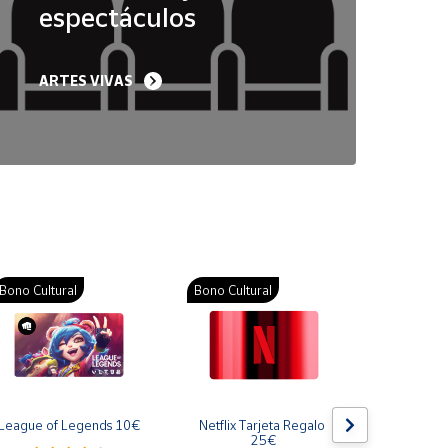
espectáculos
ARTES VIVAS
Bono Cultural
Bono Cultural
Bono Cult
League of Legends 10€
Netflix Tarjeta Regalo 
Gift Card
25€