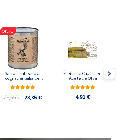
Oferta
Gamo flambeado al 
Filetes de Caballa en 
Pack 
cognac en salsa de 
Aceite de Oliva
compuesto
nueces (865 g)
de co
ela
artes
4,91 €
25,65 €
23,35 €