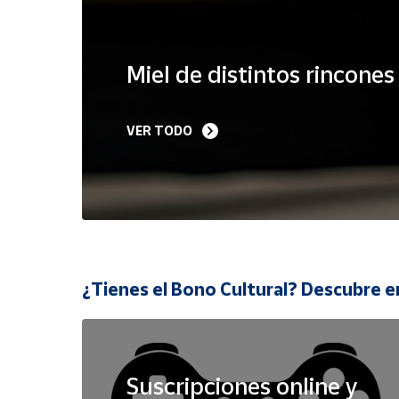
Cuenta
Miel de distintos rincone
Área
cliente
VER TODO
Ubicación
Península
y
Baleares
Canarias,
¿Tienes el Bono Cultural? Descubre e
Ceuta y
Melilla
Suscripciones online y