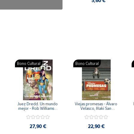
7,50 €
5,60 €
Bono Cultural
Bono Cultural
 
Juez Dredd. Un mundo 
Viejas promesas - Álvaro 
mejor - Rob Williams y 
Velasco, Iñaki San 
Arthur Wyatt
Román y Pedro 
Rodríguez
27,90 €
22,90 €