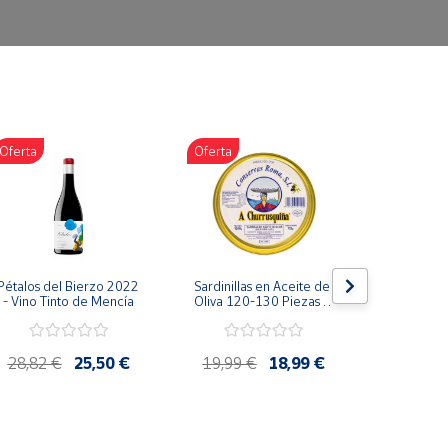
Oferta
Oferta
Oferta
Pétalos del Bierzo 2022 
Sardinillas en Aceite de 
Bonito d
- Vino Tinto de Mencía
Oliva 120-130 Piezas A 
escabeche
Churrusquiña - 
Conservas Gallegas 
Premium
28,82 €
25,50 €
19,99 €
18,99 €
4,85 