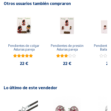
Otros usuarios también compraron
Cuenta
Área
cliente
Ubicación
Pendientes de colgar 
Pendientes de presión 
Pendientes 
Asturias pareja
Asturias pareja
Bailarin
Península
22 €
22 €
22
y
Baleares
Canarias,
Ceuta y
Melilla
Lo último de este vendedor