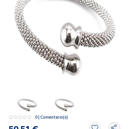
Artesanía
Oficina y
Papelería
Para Canarias,
Ceuta y Melilla
Más
populares
Bono
Cultural
Nuestros
vendedores
Las
novedades
de Correos
Market
0 | Comentario(s)
50,51 €