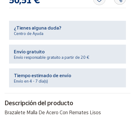
Productos
Solidarios
Ayuda
¿Tienes alguna duda?
Centro de Ayuda
Centro
de ayuda
Envío gratuito
Envío responsable gratuito a partir de 20 €
Contacto
Tiempo estimado de envío
Vendedores
Envío en 4 - 7 día(s)
Mapa de
vendedores
Descripción del producto
Hazte
Brazalete Malla De Acero Con Remates Lisos
vendedor
Área
vendedor