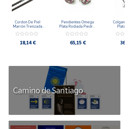
Cordon De Piel 
Pendientes Omega 
Colgante 
Marrón Trenzada 
Plata Rodiada Piedras 
Plata D
4Mm Con Terminal De 
Rosas Con Circonitas
Person
Plata De 45Cm
18,14 €
65,15 €
36,
Camino de Santiago