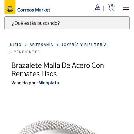
0
Menú
¿Qué estás buscando?
Nuestro
catálogo
Escribe
palabras
INICIO
ARTESANÍA
JOYERÍA Y BISUTERÍA
clave
Alimentación
PENDIENTES
para
Bebidas
buscar
Brazalete Malla De Acero Con
Ocio y cultura
productos
Remates Lisos
en
Juguetes y
juegos
Correos
Vendido por :
Minoplata
Market
Libros y
.
revistas
Merchandising
y regalos
Tienda de
Correos