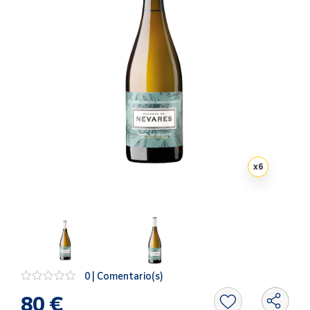
Artesanía
Oficina y
Papelería
Para Canarias,
Ceuta y Melilla
Más
populares
x
6
Bono
Cultural
Nuestros
vendedores
Las
novedades
de Correos
0 | Comentario(s)
Market
80 €