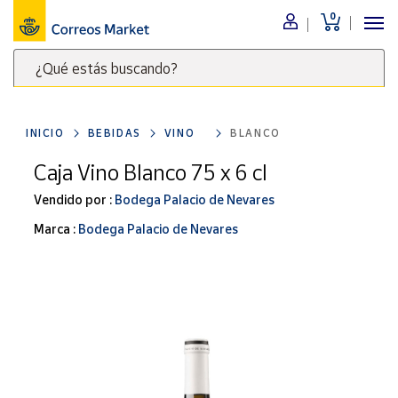
0
Menú
¿Qué estás buscando?
Nuestro
catálogo
Escribe
palabras
INICIO
BEBIDAS
VINO
BLANCO
clave
Alimentación
para
Caja Vino Blanco 75 x 6 cl
Bebidas
buscar
Ocio y cultura
Vendido por :
Bodega Palacio de Nevares
productos
en
Juguetes y
Marca :
Bodega Palacio de Nevares
juegos
Correos
Market
Libros y
.
revistas
Merchandising
y regalos
Tienda de
Correos