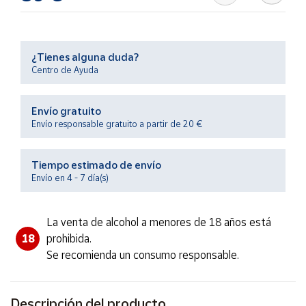
Productos
Solidarios
¿Tienes alguna duda?
Ayuda
Centro de Ayuda
Centro
Envío gratuito
de ayuda
Envío responsable gratuito a partir de 20 €
Contacto
Tiempo estimado de envío
Vendedores
Envío en 4 - 7 día(s)
Mapa de
La venta de alcohol a menores de 18 años está
vendedores
18
prohibida.
Hazte
Se recomienda un consumo responsable.
vendedor
Área
vendedor
Descripción del producto