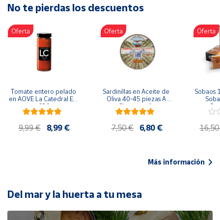
No te pierdas los descuentos
Artesanía
Oficina y
Oferta
Oferta
Oferta
Papelería
Para Canarias,
Ceuta y Melilla
Más
Tomate entero pelado 
Sardinillas en Aceite de 
Sobaos 1
populares
en AOVE La Catedral ER-
Oliva 40-45 piezas A 
Sobao
630
Churrusquiña
Paq
Bono
9,99 €
8,99 €
7,50 €
6,80 €
16,50
Cultural
Nuestros
vendedores
Más información
Las
novedades
de Correos
Del mar y la huerta a tu mesa
Market