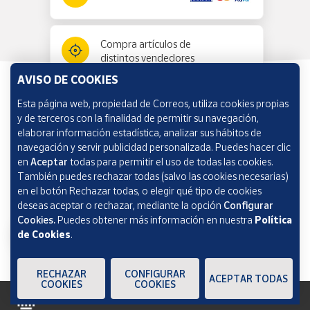
Compra artículos de
distintos vendedores
AVISO DE COOKIES
Esta página web, propiedad de Correos, utiliza cookies propias
Información y ayuda
y de terceros con la finalidad de permitir su navegación,
elaborar información estadística, analizar sus hábitos de
navegación y servir publicidad personalizada. Puedes hacer clic
Correos Market
en
Aceptar
todas para permitir el uso de todas las cookies.
También puedes rechazar todas (salvo las cookies necesarias)
en el botón Rechazar todas, o elegir qué tipo de cookies
deseas aceptar o rechazar, mediante la opción
Configurar
Cookies.
Puedes obtener más información en nuestra
Política
de Cookies
.
RECHAZAR
CONFIGURAR
ACEPTAR TODAS
COOKIES
COOKIES