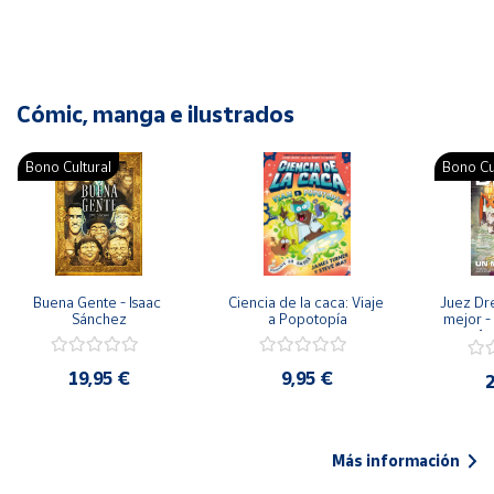
Cómic, manga e ilustrados
Bono Cultural
Bono Cu
Buena Gente - Isaac 
Ciencia de la caca: Viaje 
Juez Dr
Sánchez
a Popotopía
mejor - 
Ar
19,95 €
9,95 €
2
Más información