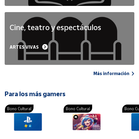
Cine, teatro y espectáculos
ARTES VIVAS
Más información
Para los más gamers
Bono Cultural
Bono Cultural
Bono Cu