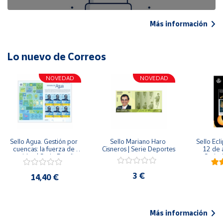
Más información
Lo nuevo de Correos
NOVEDAD
NOVEDAD
Sello Agua. Gestión por 
Sello Mariano Haro 
Sello Ecl
cuencas: la fuerza de 
Cisneros | Serie Deportes
12 de 
una idea.| Serie España 
Serie C
ES| Pliego Premium
3 €
14,40 €
Más información