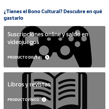
¿Tienes el Bono Cultural? Descubre en qué
Cuenta
gastarlo
Área
cliente
Suscripciones online y saldo en
videojuegos
Ubicación
PRODUCTO DIGITAL
Península
y
Baleares
Canarias,
Ceuta y
Libros y revistas
Melilla
PRODUCTO FÍSICO