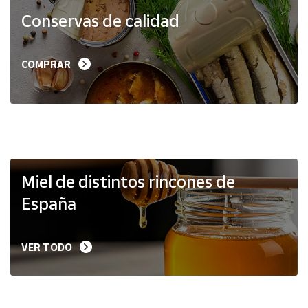
Productos
Conservas de calidad
Solidarios
Ayuda
COMPRAR
Centro
de ayuda
Contacto
Vendedores
Miel de distintos rincones de
España
Mapa de
vendedores
VER TODO
Hazte
vendedor
Área
vendedor