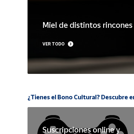
Cuenta
Miel de distintos rincone
Área
cliente
VER TODO
Ubicación
Península
y
Baleares
Canarias,
¿Tienes el Bono Cultural? Descubre e
Ceuta y
Melilla
Suscripciones online y