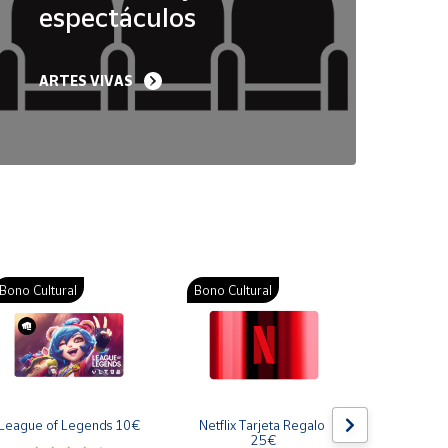
espectáculos
ARTES VIVAS
Bono Cultural
Bono Cultural
Bono Cult
League of Legends 10€
Netflix Tarjeta Regalo 
Gift Card
25€