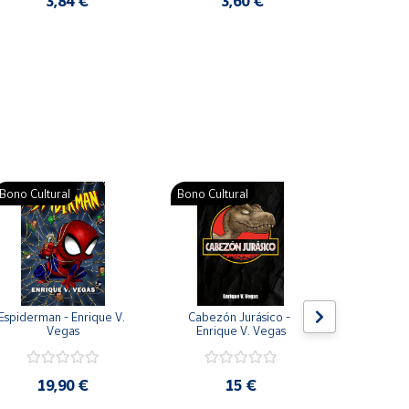
3,84 €
3,60 €
2
Pat
Bono Cultural
Bono Cultural
Bono Cult
Espiderman - Enrique V. 
Cabezón Jurásico - 
Jarripot
Vegas
Enrique V. Vegas
cabezón 
V
19,90 €
15 €
19