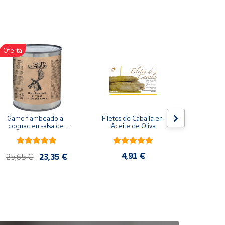
Oferta
Gamo flambeado al 
Filetes de Caballa en 
Pack 
cognac en salsa de 
Aceite de Oliva
compuesto
nueces (865 g)
de co
ela
artes
4,91 €
25,65 €
23,35 €