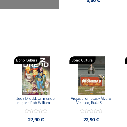
7,50 €
5,60 €
Bono Cultural
Bono Cultural
 
Juez Dredd. Un mundo 
Viejas promesas - Álvaro 
mejor - Rob Williams y 
Velasco, Iñaki San 
Arthur Wyatt
Román y Pedro 
Rodríguez
27,90 €
22,90 €