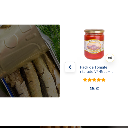
x10
x6
de 
Pack de 10 latas de 
Pack de Tomate 
 
Sardinillas en aceite de 
Triturado V445cc - 
oliva 125 ml
6x400g
31,35 €
15 €