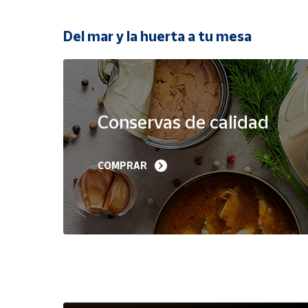
Productos
Solidarios
Del mar y la huerta a tu mesa
Ayuda
Oferta
Centro
de ayuda
Conservas de calidad
Contacto
Filetes de Melva 
Sardinillas en Aceite 
COMPRAR
Canutera de Barbate 
Oliva 40-45 piezas A
Vendedores
525 g
Churrusquiña
35,90 €
7,50 €
6,80 €
Mapa de
vendedores
Hazte
vendedor
Área
vendedor