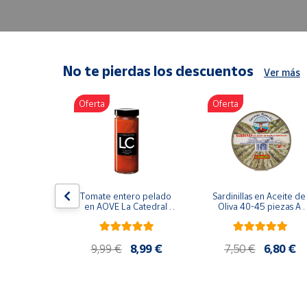
Artesanía
Oficina y
Papelería
Para Canarias,
No te pierdas los descuentos
Ver más
Ceuta y Melilla
Oferta
Oferta
Más
populares
Bono
Cultural
lancos 10-
Tomate entero pelado 
Sardinillas en Aceite de 
o gourmet 
Nuestros
en AOVE La Catedral 
Oliva 40-45 piezas A 
g
ER-630
Churrusquiña
vendedores
Las
9,99 €
9,99 €
8,99 €
7,50 €
6,80 €
novedades
de Correos
Market