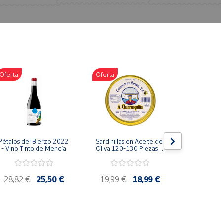
Oferta
Oferta
Oferta
Pétalos del Bierzo 2022 
Sardinillas en Aceite de 
Bonito d
- Vino Tinto de Mencía
Oliva 120-130 Piezas A 
escabeche
Churrusquiña - 
Conservas Gallegas 
Premium
28,82 €
25,50 €
19,99 €
18,99 €
4,85 