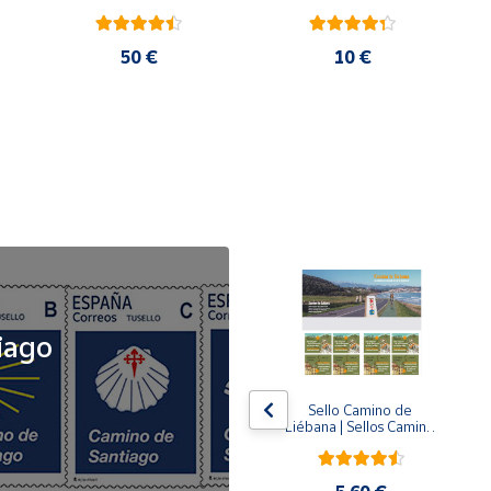
50 €
10 €
NOVEDAD
iago
x5
x5
Tusello Camino de 
Sello Camino de 
ck 
Santiago 2026 | La 
Liébana | Sellos Camino 
Flecha Amarilla | Tarifa 
de Santiago del Norte
A | Pack de 5