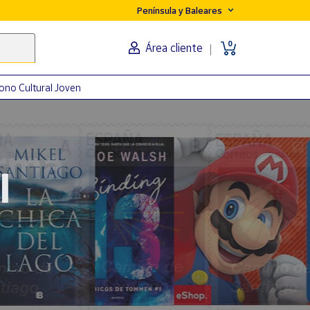
Península y Baleares
0
Área cliente
ono Cultural Joven
orma