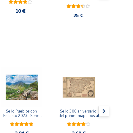
10 €
25 €
Sello Pueblos con 
Sello 300 aniversario 
Sello Mil
Encanto 2023 | Serie 
del primer mapa postal
funda
VIII I Bagergue, Briones, 
Monaste
Pedraza y Ponte 
Salvador d
Maceira | Hoja bloque
(Asturi