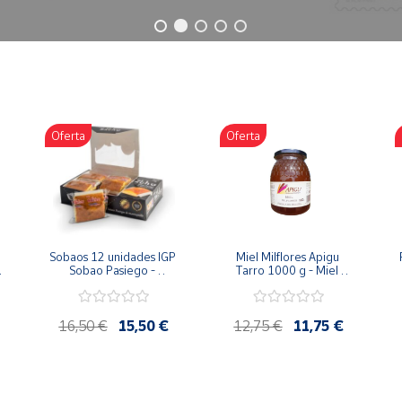
Oferta
Oferta
Sobaos 12 unidades IGP 
Miel Milflores Apigu 
Sobao Pasiego - 
Tarro 1000 g - Miel 
Paquete 1 Kg
Artesana de la Alcarria
16,50 €
15,50 €
12,75 €
11,75 €