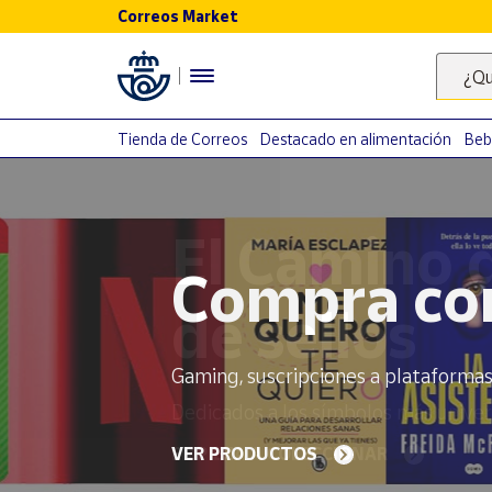
Correos Market
Menú
¿Qu
Nuestro
catálogo
Tienda de Correos
Destacado en alimentación
Beb
Alimentación
Bebidas
El Camino 
Ocio y cultura
Juguetes y
juegos
de sellos
Libros y
revistas
Merchandising
Dedicados a los símbolos más univer
y regalos
Tienda de
EMPIEZA A COLECCIONAR
Correos