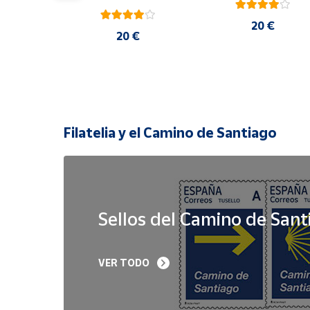
20 €
 €
20 €
Filatelia y el Camino de Santiago
Sellos del Camino de Sant
Sello Iglesia 
Sello Año Jubilar 
VER TODO
prerrománica de 
Lebaniego 2023 I Pa
Priesca. Asturias | Serie 
de 5
Patrimonio Histórico | 
Hoja Bloque