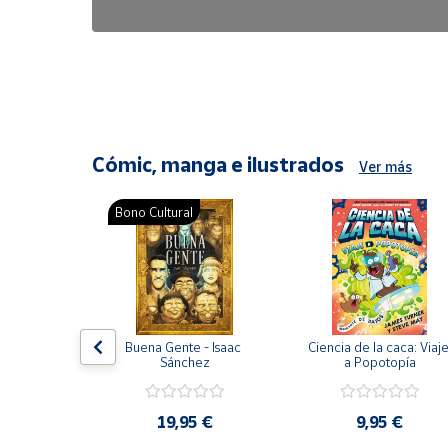
6,47 €
8,25 €
Cómic, manga e ilustrados
Ver más
Bono Cultural
ón del 
Buena Gente - Isaac 
Ciencia de la caca: Viaje
encia en 
Sánchez
a Popotopía
ic
9 €
19,95 €
9,95 €