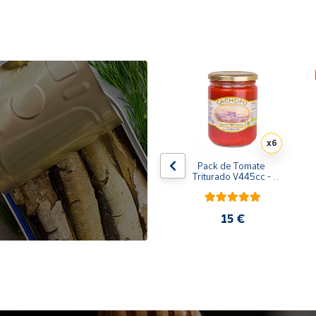
x10
x6
de 
Pack de 10 latas de 
Pack de Tomate 
 
Sardinillas en aceite de 
Triturado V445cc - 
oliva 125 ml
6x400g
31,35 €
15 €