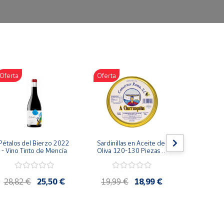
Oferta
Oferta
Oferta
Pétalos del Bierzo 2022 
Sardinillas en Aceite de 
Bonito d
- Vino Tinto de Mencía
Oliva 120-130 Piezas A 
escabeche
Churrusquiña - 
Conservas Gallegas 
Premium
28,82 €
25,50 €
19,99 €
18,99 €
4,85 