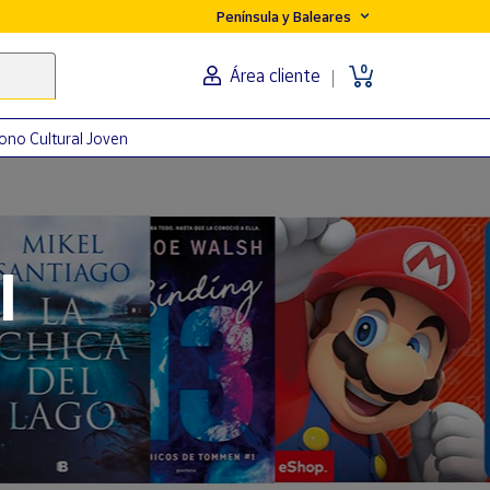
Península y Baleares
0
Área cliente
ono Cultural Joven
orma
l