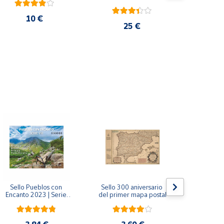
10 €
25 €
Sello Pueblos con 
Sello 300 aniversario 
Sello Mil
Encanto 2023 | Serie 
del primer mapa postal
funda
VIII I Bagergue, Briones, 
Monaste
Pedraza y Ponte 
Salvador d
Maceira | Hoja bloque
(Asturi