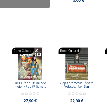
7,50 €
5,60 €
Bono Cultural
Bono Cultural
 
Juez Dredd. Un mundo 
Viejas promesas - Álvaro 
mejor - Rob Williams y 
Velasco, Iñaki San 
Arthur Wyatt
Román y Pedro 
Rodríguez
27,90 €
22,90 €