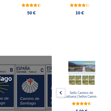
50 €
10 €
NOVEDAD
iago
x5
x5
Tusello Camino de 
Sello Camino de 
ck 
Santiago 2026 | La 
Liébana | Sellos Camino 
Flecha Amarilla | Tarifa 
de Santiago del Norte
A | Pack de 5