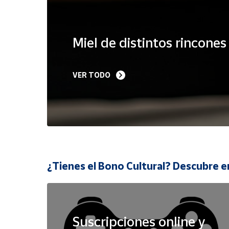
Cuenta
Miel de distintos rincone
Área
cliente
VER TODO
Ubicación
Península
y
Baleares
Canarias,
¿Tienes el Bono Cultural? Descubre e
Ceuta y
Melilla
Suscripciones online y