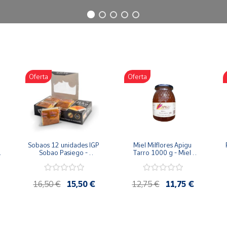
Oferta
Oferta
Sobaos 12 unidades IGP 
Miel Milflores Apigu 
Sobao Pasiego - 
Tarro 1000 g - Miel 
Paquete 1 Kg
Artesana de la Alcarria
16,50 €
15,50 €
12,75 €
11,75 €