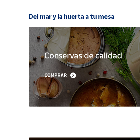
Productos
Solidarios
Del mar y la huerta a tu mesa
Ayuda
Oferta
Centro
de ayuda
Conservas de calidad
Contacto
Filetes de Melva 
Sardinillas en Aceite 
COMPRAR
Canutera de Barbate 
Oliva 40-45 piezas A
Vendedores
525 g
Churrusquiña
35,90 €
7,50 €
6,80 €
Mapa de
vendedores
Hazte
vendedor
Área
vendedor