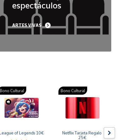
espectáculos
ARTES VIVAS
Bono Cultural
Bono Cultural
Bono Cult
League of Legends 10€
Netflix Tarjeta Regalo 
Gift Card
25€