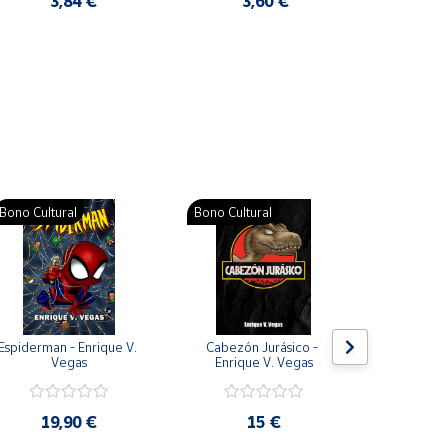
3,84 €
3,60 €
2
Pat
Bono Cultural
Bono Cultural
Bono Cult
Espiderman - Enrique V. 
Cabezón Jurásico - 
Jarripot
Vegas
Enrique V. Vegas
cabezón 
V
19,90 €
15 €
19