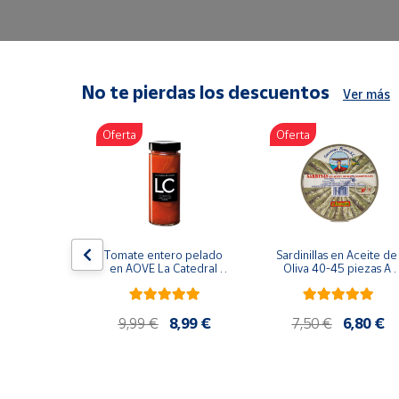
Artesanía
Oficina y
Papelería
Para Canarias,
No te pierdas los descuentos
Ver más
Ceuta y Melilla
Oferta
Oferta
Más
populares
Bono
Cultural
lancos 10-
Tomate entero pelado 
Sardinillas en Aceite de 
o gourmet 
Nuestros
en AOVE La Catedral 
Oliva 40-45 piezas A 
g
ER-630
Churrusquiña
vendedores
Las
9,99 €
9,99 €
8,99 €
7,50 €
6,80 €
novedades
de Correos
Market