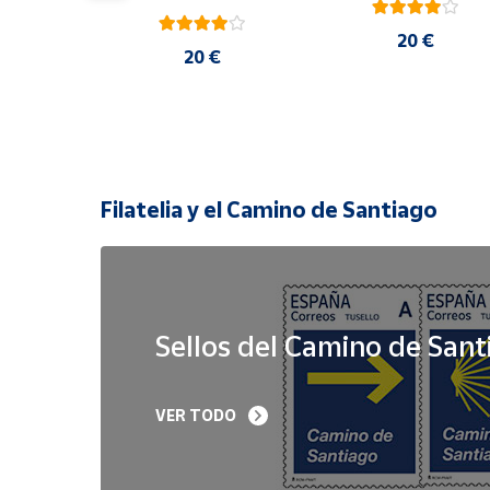
20 €
 €
20 €
Filatelia y el Camino de Santiago
Sellos del Camino de Sant
Sello Iglesia 
Sello Año Jubilar 
VER TODO
prerrománica de 
Lebaniego 2023 I Pa
Priesca. Asturias | Serie 
de 5
Patrimonio Histórico | 
Hoja Bloque