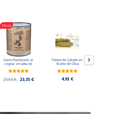
Oferta
Gamo flambeado al 
Filetes de Caballa en 
Pack 
cognac en salsa de 
Aceite de Oliva
compuesto
nueces (865 g)
de co
ela
artes
4,91 €
25,65 €
23,35 €