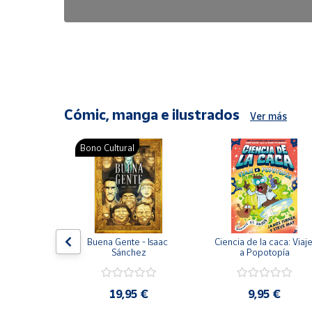
6,47 €
8,25 €
Cómic, manga e ilustrados
Ver más
Bono Cultural
ón del 
Buena Gente - Isaac 
Ciencia de la caca: Viaje
encia en 
Sánchez
a Popotopía
ic
9 €
19,95 €
9,95 €