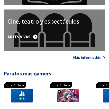
Cine, teatro y espectáculos
ARTES VIVAS
Más información
Para los más gamers
Bono Cultural
Bono Cultural
Bono Cu