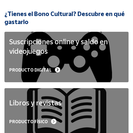
¿Tienes el Bono Cultural? Descubre en qué
Cuenta
gastarlo
Área
cliente
Suscripciones online y saldo en
videojuegos
Ubicación
PRODUCTO DIGITAL
Península
y
Baleares
Canarias,
Ceuta y
Libros y revistas
Melilla
PRODUCTO FÍSICO