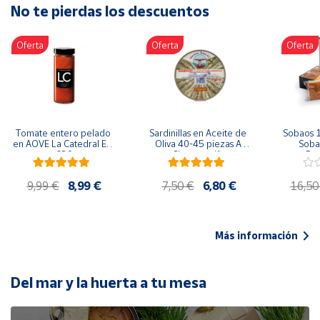
No te pierdas los descuentos
Artesanía
Oficina y
Oferta
Oferta
Oferta
Papelería
Para Canarias,
Ceuta y Melilla
Más
Tomate entero pelado 
Sardinillas en Aceite de 
Sobaos 1
populares
en AOVE La Catedral ER-
Oliva 40-45 piezas A 
Sobao
630
Churrusquiña
Paq
Bono
9,99 €
8,99 €
7,50 €
6,80 €
16,50
Cultural
Nuestros
vendedores
Más información
Las
novedades
de Correos
Del mar y la huerta a tu mesa
Market