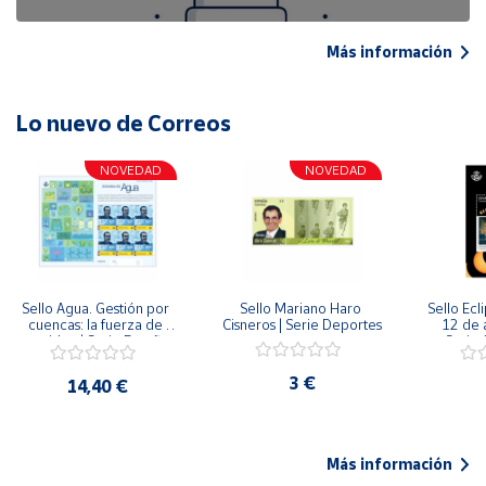
Más información
Lo nuevo de Correos
NOVEDAD
NOVEDAD
Sello Agua. Gestión por 
Sello Mariano Haro 
Sello Ecl
cuencas: la fuerza de 
Cisneros | Serie Deportes
12 de 
una idea.| Serie España 
Serie C
ES| Pliego Premium
3 €
14,40 €
Más información