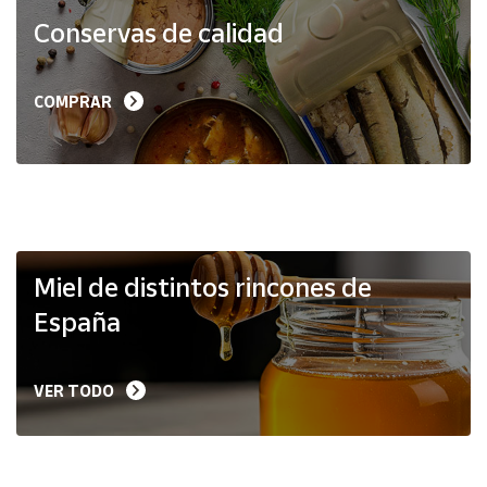
Productos
Conservas de calidad
Solidarios
Ayuda
COMPRAR
Centro
de ayuda
Contacto
Vendedores
Miel de distintos rincones de
España
Mapa de
vendedores
VER TODO
Hazte
vendedor
Área
vendedor