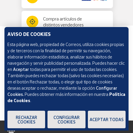
Compra artículos de
distintos vendedores
AVISO DE COOKIES
Esta página web, propiedad de Correos, utiliza cookies propias
Información y ayuda
y de terceros con la finalidad de permitir su navegación,
elaborar información estadística, analizar sus hábitos de
navegación y servir publicidad personalizada. Puedes hacer clic
Correos Market
en
Aceptar
todas para permitir el uso de todas las cookies.
También puedes rechazar todas (salvo las cookies necesarias)
en el botón Rechazar todas, o elegir qué tipo de cookies
deseas aceptar o rechazar, mediante la opción
Configurar
Cookies.
Puedes obtener más información en nuestra
Política
de Cookies
.
RECHAZAR
CONFIGURAR
ACEPTAR TODAS
COOKIES
COOKIES