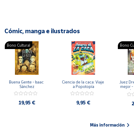
Cómic, manga e ilustrados
Bono Cultural
Bono Cu
Buena Gente - Isaac 
Ciencia de la caca: Viaje 
Juez Dr
Sánchez
a Popotopía
mejor - 
Ar
19,95 €
9,95 €
2
Más información