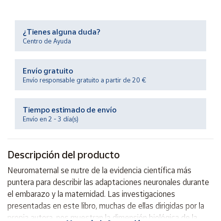
Productos
Solidarios
¿Tienes alguna duda?
Centro de Ayuda
Ayuda
Envío gratuito
Centro
de ayuda
Envío responsable gratuito a partir de 20 €
Contacto
Tiempo estimado de envío
Envío en 2 - 3 día(s)
Vendedores
Descripción del producto
Mapa de
vendedores
Neuromaternal se nutre de la evidencia científica más
Hazte
puntera para describir las adaptaciones neuronales durante
vendedor
el embarazo y la maternidad. Las investigaciones
Área
presentadas en este libro, muchas de ellas dirigidas por la
vendedor
propia autora, nos muestran la dimensión biológica de la