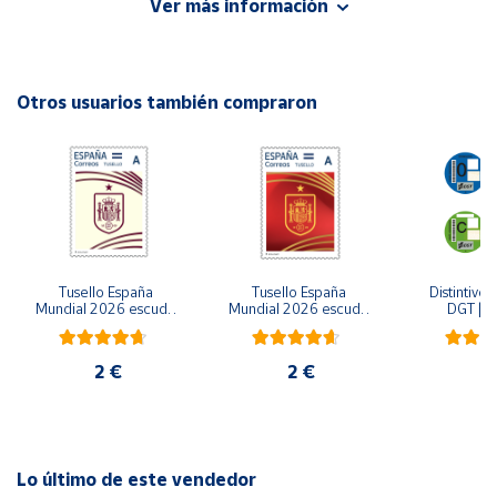
Ver más información
«matrescencia», situando el proceso como uno de los
periodos de mayor plasticidad cerebral en la vida adulta.
Cuenta
Autor: Susana Carmona
Otros usuarios también compraron
Área
Editorial: Ediciones B
cliente
ISBN: 9788466678087
Idioma: Español
Ubicación
Península
y
Tusello España 
Tusello España 
Distintivo 
Baleares
Mundial 2026 escudo 
Mundial 2026 escudo 
DGT | Et
blanco
rojo
ambiental
Canarias,
Ceuta y
2 €
2 €
6
Melilla
Lo último de este vendedor