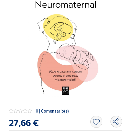
Artesanía
Oficina y
Papelería
Para Canarias,
Ceuta y Melilla
Más
populares
Bono
Cultural
Nuestros
vendedores
Las
novedades
0 | Comentario(s)
de Correos
Market
27,66 €