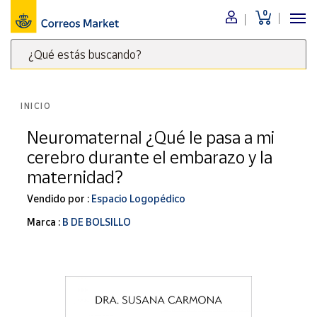
0
Menú
¿Qué estás buscando?
Nuestro
catálogo
Escribe
palabras
INICIO
clave
Alimentación
para
Neuromaternal ¿Qué le pasa a mi
Bebidas
buscar
cerebro durante el embarazo y la
Ocio y cultura
productos
maternidad?
en
Juguetes y
juegos
Correos
Vendido por :
Espacio Logopédico
Market
Libros y
Marca :
B DE BOLSILLO
.
revistas
Merchandising
y regalos
Tienda de
Correos