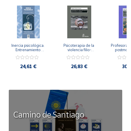
Inercia psicológica. 
Psicoterapia de la 
Profesorado,
Entrenamiento 
violencia filio-
postmode
Emocional para la 
parental. Entre el 
Cambian los
Igualdad de Género.
secreto y la 
cambi
vergüenza.
profes
24,61 €
26,83 €
30,
Camino de Santiago