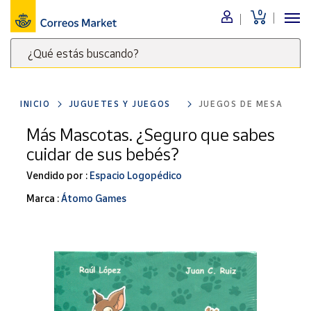
0
Menú
¿Qué estás buscando?
Nuestro
catálogo
Escribe
palabras
INICIO
JUGUETES Y JUEGOS
JUEGOS DE MESA
clave
Alimentación
para
Más Mascotas. ¿Seguro que sabes
Bebidas
buscar
cuidar de sus bebés?
Ocio y cultura
productos
en
Vendido por :
Espacio Logopédico
Juguetes y
juegos
Correos
Marca :
Átomo Games
Market
Libros y
.
revistas
Merchandising
y regalos
Tienda de
Correos