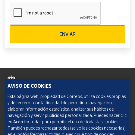
Verificación reCAPTCHA
ENVIAR
AVISO DE COOKIES
Política de cookies
Esta página web, propiedad de Correos, utiliza cookies propias
y de terceros con la finalidad de permitir su navegación,
Aviso legal
elaborar información estadística, analizar sus hábitos de
navegación y servir publicidad personalizada. Puedes hacer clic
Condiciones del servicio
en
Aceptar
todas para permitir el uso de todas las cookies.
También puedes rechazar todas (salvo las cookies necesarias)
Política de Privacidad Web
en el botón Rechazar todas, o elegir qué tipo de cookies