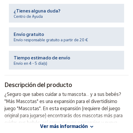
Productos
Solidarios
¿Tienes alguna duda?
Centro de Ayuda
Ayuda
Envío gratuito
Envío responsable gratuito a partir de 20 €
Centro
de ayuda
Tiempo estimado de envío
Contacto
Envío en 4 - 5 día(s)
Vendedores
Descripción del producto
Mapa de
¿Seguro que sabes cuidar a tu mascota… y a sus bebés?
vendedores
"Más Mascotas" es una expansión para el divertidísimo
Hazte
juego "Mascotas". En esta expansión (requiere del juego
vendedor
original para jugarse) encontrarás dos mascotas más para
cuidar, sus bebés, así como nuevos personajes y nueva
Área
Ver más información
vendedor
forma de jugar.¿Seguro que sabes cuidar a tu mascota… y a