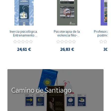
Inercia psicológica. 
Psicoterapia de la 
Profesorado,
Entrenamiento 
violencia filio-
postmode
Emocional para la 
parental. Entre el 
Cambian los
Igualdad de Género.
secreto y la 
cambi
vergüenza.
profes
24,61 €
26,83 €
30,
Camino de Santiago