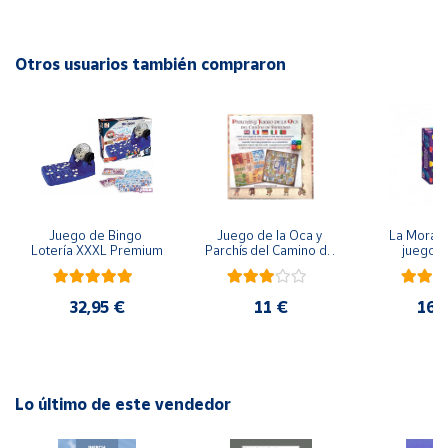
sus bebés? "Más Mascotas" es una expansión para el
divertidísimo juego "Mascotas". En esta expansión (requiere
Cuenta
del juego original para jugarse) encontrarás dos mascotas
Otros usuarios también compraron
más para cuidar, sus bebés, así como nuevos personajes y
Área
nueva forma de jugar.
cliente
Ubicación
Juego de Bingo 
Juego de la Oca y 
La Morada
Península
Lotería XXXL Premium
Parchís del Camino de 
juego 
y
Santiago
Baleares
32,95 €
11 €
16,
Canarias,
Ceuta y
Melilla
Lo último de este vendedor