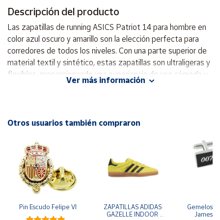
Descripción del producto
Cuenta
Las zapatillas de running ASICS Patriot 14 para hombre en
color azul oscuro y amarillo son la elección perfecta para
Área
corredores de todos los niveles. Con una parte superior de
cliente
material textil y sintético, estas zapatillas son ultraligeras y
flexibles, proporcionando una experiencia de uso cómoda y
Ver más información
adaptada. El interior textil y el cuello acolchado garantizan
Ubicación
un gran ajuste y soporte, permitiendo largos entrenamiento
sin molestias. Además, cuentan con una plantilla extraíble
Península
que se adapta a tus necesidades. Su suela de goma
Otros usuarios también compraron
y
asegura un excelente agarre y protección en diversas
Baleares
superficies, mientras que su diseño moderno y versátil se
Canarias,
adapta a cualquier look. Disfruta de la perfecta combinación
Ceuta y
Melilla
entre estilo y funcionalidad con las zapatillas ASICS Patriot
14, ideales para mejorar tu rendimiento en cada carrera.
Parte superior textil/sintética Interior textil Ultraligera,
flexible Cierre de cordones Cuello acolchado Plantilla
Pin Escudo Felipe VI
ZAPATILLAS ADIDAS 
Gemelos pa
GAZELLE INDOOR 
James B
extraible Agarre y protección Gran ajuste Suela de goma