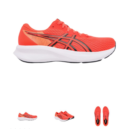
Artesanía
Oficina y
Papelería
Para Canarias,
Ceuta y Melilla
Más
populares
Bono
Cultural
Nuestros
vendedores
Las
novedades
de Correos
Market