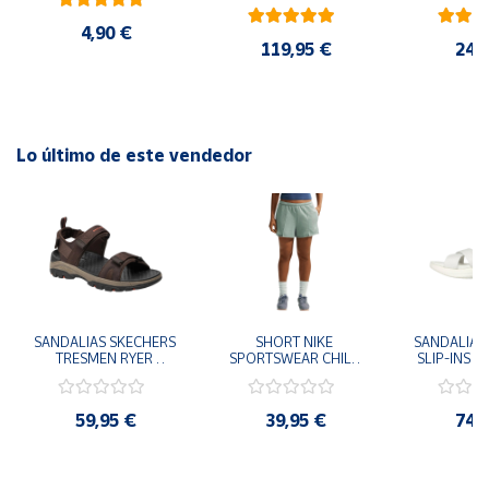
AMARILLO SHOYEL 
Excelente amortiguación Diseño moderno y versátil Logo
NEGRO JR6303 
4,90 €
CASUAL SNEAKER 
de la marca Material resistente
119,95 €
24,
HOMBRE
Lo último de este vendedor
SANDALIAS SKECHERS 
SHORT NIKE 
SANDALIAS 
TRESMEN RYER 
SPORTSWEAR CHILL 
SLIP-INS U
MARRON CHOCOLATE 
TERRY VERDE II3980-
3.0 NEVER
205112-CHOC 
006 PANTALONES 
BLANCO
HOMBRE SANDALIAS 
CORTOS MUJER
119975
59,95 €
39,95 €
74,
COMODAS
SANDALIAS
MU