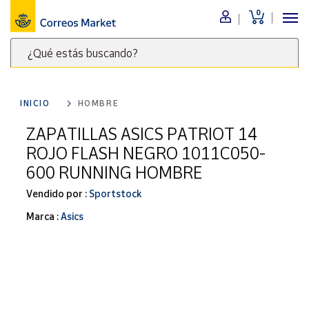
0
Menú
¿Qué estás buscando?
Nuestro
catálogo
Escribe
palabras
INICIO
HOMBRE
clave
Alimentación
para
ZAPATILLAS ASICS PATRIOT 14
Bebidas
buscar
ROJO FLASH NEGRO 1011C050-
Ocio y cultura
productos
600 RUNNING HOMBRE
en
Juguetes y
juegos
Correos
Vendido por :
Sportstock
Market
Libros y
Marca :
Asics
.
revistas
Merchandising
y regalos
Tienda de
Correos