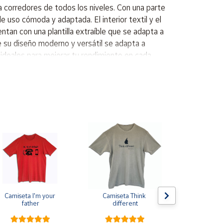
ra corredores de todos los niveles. Con una parte
de uso cómoda y adaptada. El interior textil y el
ntan con una plantilla extraíble que se adapta a
e su diseño moderno y versátil se adapta a
, ideales para mejorar tu rendimiento en cada
illa extraible Agarre y protección Gran ajuste Suela
Camiseta I'm your 
Camiseta Think 
Pin de s
father
different
escarapela E
Cruz de Sa