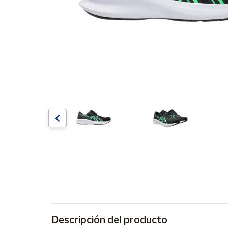
Artesanía
Oficina y
Papelería
Para Canarias,
Ceuta y Melilla
Más
populares
Bono
Cultural
Nuestros
vendedores
Las
novedades
de Correos
Market
Descripción del producto