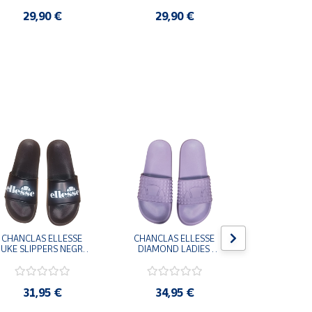
29,90 €
29,90 €
3,9
CHANCLAS ELLESSE 
CHANCLAS ELLESSE 
CHANCLAS 
UKE SLIPPERS NEGRO 
DIAMOND LADIES 
DIAMOND 
ADELAIDE022-E-
SLIPPERS LILA 
SLIPPERS
EVAPVC-001 FLIP 
ADELAIDE028-
ADELAI
FLOP SANDALIAS 
EVAPVC-664 FLIP 
EVAPVC-00
COMODAS HOMBRE
FLOP SANDALIAS 
FLOP SAN
31,95 €
34,95 €
34,9
COMODAS MUJER
COMODAS