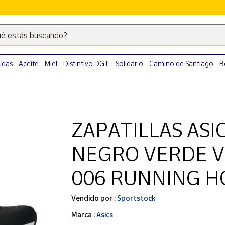
é estás buscando?
Escribe
palabras
clave
idas
Aceite
Miel
Distintivo DGT
Solidario
Camino de Santiago
B
para
buscar
productos
en
ZAPATILLAS ASI
Correos
Market
NEGRO VERDE V
.
006 RUNNING 
Vendido por :
Sportstock
Marca :
Asics