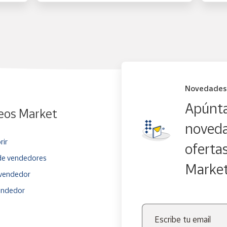
Novedades
Apúnta
eos Market
noveda
rir
oferta
e vendedores
Marke
vendedor
endedor
Escribe tu email