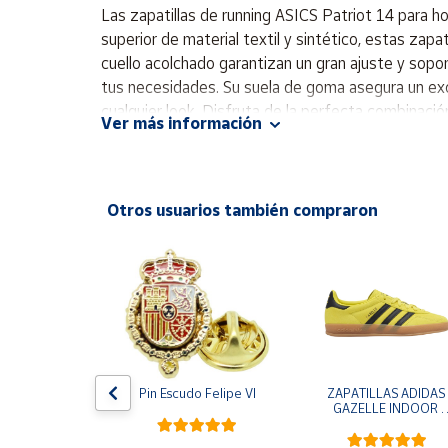
Productos
Las zapatillas de running ASICS Patriot 14 para ho
Solidarios
superior de material textil y sintético, estas zapat
cuello acolchado garantizan un gran ajuste y sopo
tus necesidades. Su suela de goma asegura un exc
Ayuda
cualquier look. Disfruta de la perfecta combinació
Ver más información
carrera. Parte superior textil/sintética Interior te
Centro
de goma Excelente amortiguación Diseño moderno 
de ayuda
Contacto
Otros usuarios también compraron
Vendedores
Mapa de
vendedores
Hazte
vendedor
e One Piece 
Pin Escudo Felipe VI
ZAPATILLAS ADIDAS 
egro
GAZELLE INDOOR 
Área
AMARILLO SHOYEL 
vendedor
NEGRO JR6303 