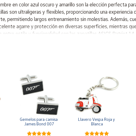
mbre en color azul oscuro y amarillo son la elección perfecta pa
illas son ultraligeras y flexibles, proporcionando una experiencia 
rte, permitiendo largos entrenamiento sin molestias. Además, cue
elente agarre y protección en diversas superficies, mientras qu
n entre estilo y funcionalidad con las zapatillas ASICS Patriot 14
xtil Ultraligera, flexible Cierre de cordones Cuello acolchado Plant
y versátil Logo de la marca Material resistente
Gemelos para camisa 
Llavero Vespa Roja y 
James Bond 007
Blanca