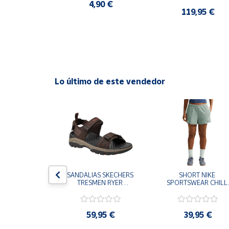
CASUAL SNEAKER 
4,90 €
HOMBRE
0 €
119,95 €
Cuenta
Área
cliente
Lo último de este vendedor
Ubicación
Península
y
Baleares
Canarias,
Ceuta y
Melilla
S CHAMPION 
SANDALIAS SKECHERS 
SHORT NIKE 
 TD NEGRO 
TRESMEN RYER 
SPORTSWEAR CHILL 
9-KK002 
MARRON CHOCOLATE 
TERRY VERDE II3980
 NIÑO NIÑA
205112-CHOC 
006 PANTALONES 
HOMBRE SANDALIAS 
CORTOS MUJER
COMODAS
,95 €
59,95 €
39,95 €