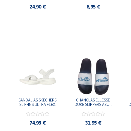
24,90 €
6,95 €
SANDALIAS SKECHERS 
CHANCLAS ELLESSE 
SLIP-INS ULTRA FLEX 
DUKE SLIPPERS AZUL 
D
-
3.0 NEVER BETTER 
MARINO 
BLANCO OFF 119975-
ADELAIDE022-E-
OFWT SANDALIAS 
EVAPVC-153 FLIP 
COMODAS MUJER
FLOP SANDALIAS 
74,95 €
31,95 €
COMODAS HOMBRE