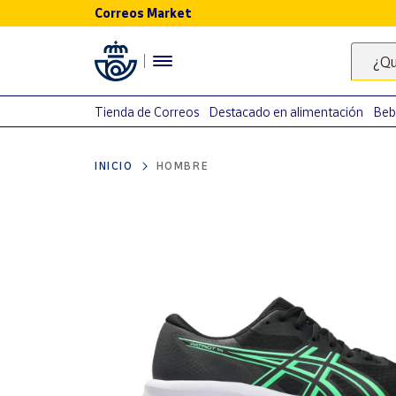
Correos Market
Menú
¿Qu
Nuestro
catálogo
Tienda de Correos
Destacado en alimentación
Beb
Alimentación
INICIO
HOMBRE
Bebidas
Ocio y cultura
Juguetes y
juegos
Libros y
revistas
Merchandising
y regalos
Tienda de
Correos