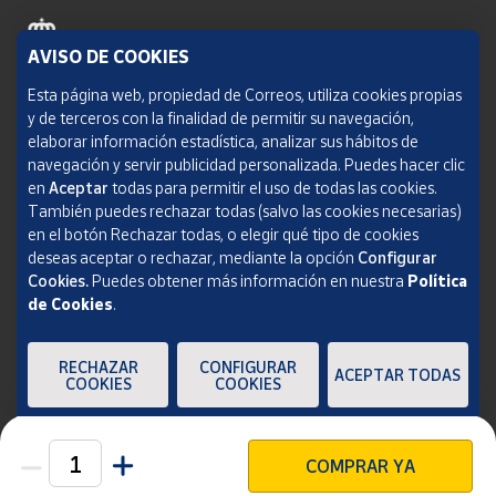
AVISO DE COOKIES
Política de cookies
Esta página web, propiedad de Correos, utiliza cookies propias
y de terceros con la finalidad de permitir su navegación,
Aviso legal
elaborar información estadística, analizar sus hábitos de
navegación y servir publicidad personalizada. Puedes hacer clic
Condiciones del servicio
en
Aceptar
todas para permitir el uso de todas las cookies.
También puedes rechazar todas (salvo las cookies necesarias)
Política de Privacidad Web
en el botón Rechazar todas, o elegir qué tipo de cookies
deseas aceptar o rechazar, mediante la opción
Configurar
Informe de transparencia
Cookies.
Puedes obtener más información en nuestra
Política
de Cookies
.
SOCIEDAD ESTATAL CORREOS Y TELÉGRAFOS, S.A., S.M.E. Todos los derechos
reservados.
RECHAZAR
CONFIGURAR
ACEPTAR TODAS
COOKIES
COOKIES
COMPRAR YA
Unidades