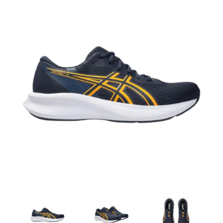
Artesanía
Oficina y
Papelería
Para Canarias,
Ceuta y Melilla
Más
populares
Bono
Cultural
Nuestros
vendedores
Las
novedades
de Correos
Market