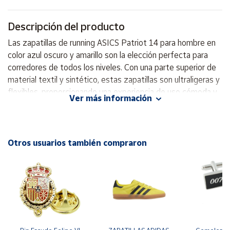
Cuenta
Descripción del producto
Las zapatillas de running ASICS Patriot 14 para hombre en
Área
color azul oscuro y amarillo son la elección perfecta para
cliente
corredores de todos los niveles. Con una parte superior de
material textil y sintético, estas zapatillas son ultraligeras y
flexibles, proporcionando una experiencia de uso cómoda y
Ubicación
Ver más información
adaptada. El interior textil y el cuello acolchado garantizan
un gran ajuste y soporte, permitiendo largos entrenamiento
Península
sin molestias. Además, cuentan con una plantilla extraíble
y
Baleares
que se adapta a tus necesidades. Su suela de goma
Otros usuarios también compraron
asegura un excelente agarre y protección en diversas
Canarias,
superficies, mientras que su diseño moderno y versátil se
Ceuta y
Melilla
adapta a cualquier look. Disfruta de la perfecta combinación
entre estilo y funcionalidad con las zapatillas ASICS Patriot
14, ideales para mejorar tu rendimiento en cada carrera.
Parte superior textil/sintética Interior textil Ultraligera,
flexible Cierre de cordones Cuello acolchado Plantilla