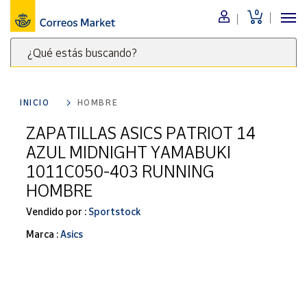
0
Menú
¿Qué estás buscando?
Nuestro
catálogo
Escribe
palabras
INICIO
HOMBRE
clave
Alimentación
para
ZAPATILLAS ASICS PATRIOT 14
Bebidas
buscar
AZUL MIDNIGHT YAMABUKI
Ocio y cultura
productos
1011C050-403 RUNNING
en
Juguetes y
HOMBRE
juegos
Correos
Market
Libros y
Vendido por :
Sportstock
.
revistas
Marca :
Asics
Merchandising
y regalos
Tienda de
Correos