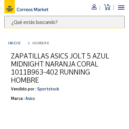
0
Menú
¿Qué estás buscando?
Nuestro
catálogo
Escribe
palabras
INICIO
HOMBRE
clave
Alimentación
para
ZAPATILLAS ASICS JOLT 5 AZUL
Bebidas
buscar
MIDNIGHT NARANJA CORAL
Ocio y cultura
productos
1011B963-402 RUNNING
en
Juguetes y
HOMBRE
juegos
Correos
Market
Libros y
Vendido por :
Sportstock
.
revistas
Marca :
Asics
Merchandising
y regalos
Tienda de
Correos