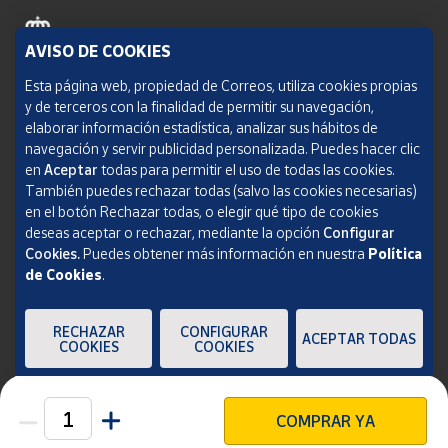
AVISO DE COOKIES
Política de cookies
Esta página web, propiedad de Correos, utiliza cookies propias
y de terceros con la finalidad de permitir su navegación,
Aviso legal
elaborar información estadística, analizar sus hábitos de
navegación y servir publicidad personalizada. Puedes hacer clic
Condiciones del servicio
en
Aceptar
todas para permitir el uso de todas las cookies.
También puedes rechazar todas (salvo las cookies necesarias)
Política de Privacidad Web
en el botón Rechazar todas, o elegir qué tipo de cookies
deseas aceptar o rechazar, mediante la opción
Configurar
Informe de transparencia
Cookies.
Puedes obtener más información en nuestra
Política
de Cookies
.
SOCIEDAD ESTATAL CORREOS Y TELÉGRAFOS, S.A., S.M.E. Todos los derechos
reservados.
RECHAZAR
CONFIGURAR
ACEPTAR TODAS
COOKIES
COOKIES
COMPRAR YA
Unidades