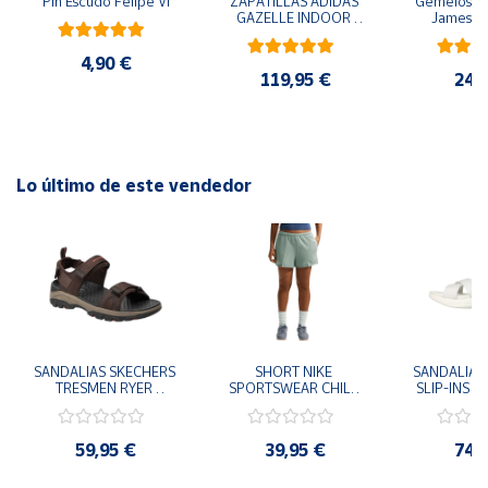
Pin Escudo Felipe VI
ZAPATILLAS ADIDAS 
Gemelos pa
GAZELLE INDOOR 
James B
AMARILLO SHOYEL 
NEGRO JR6303 
4,90 €
CASUAL SNEAKER 
119,95 €
24,
HOMBRE
Lo último de este vendedor
SANDALIAS SKECHERS 
SHORT NIKE 
SANDALIAS 
TRESMEN RYER 
SPORTSWEAR CHILL 
SLIP-INS U
MARRON CHOCOLATE 
TERRY VERDE II3980-
3.0 NEVER
205112-CHOC 
006 PANTALONES 
BLANCO
HOMBRE SANDALIAS 
CORTOS MUJER
119975
59,95 €
39,95 €
74,
COMODAS
SANDALIAS
MU