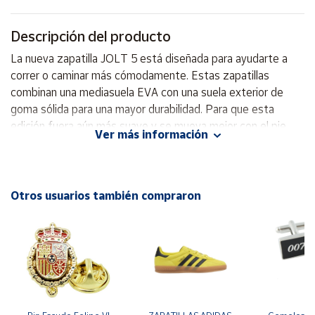
Cuenta
Descripción del producto
La nueva zapatilla JOLT 5 está diseñada para ayudarte a
Área
correr o caminar más cómodamente. Estas zapatillas
cliente
combinan una mediasuela EVA con una suela exterior de
goma sólida para una mayor durabilidad. Para que esta
edición fuera aún más suave y se mueva mejor con el pie,
Ubicación
Ver más información
hemos incluido más estrías de flexión en la suela. Por último,
un ajuste del antepié más cómodo y la suave plantilla
Península
ORTHOLITE te ayudarán a mantener la comodidad durante
y
Baleares
todo el día. Tipo: Zapatillas de running Peso:
Otros usuarios también compraron
Aproximadamente 290 gramos Amortiguación: Entresuela
Canarias,
de EVA para una buena absorción de impactos Suela: Suela
Ceuta y
Melilla
de goma resistente para mayor durabilidad Parte superior:
Malla transpirable para mayor comodidad y ventilación