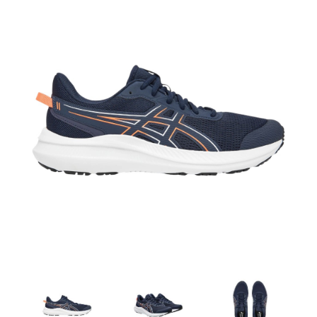
Artesanía
Oficina y
Papelería
Para Canarias,
Ceuta y Melilla
Más
populares
Bono
Cultural
Nuestros
vendedores
Las
novedades
de Correos
Market