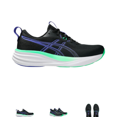
Artesanía
Oficina y
Papelería
Para Canarias,
Ceuta y Melilla
Más
populares
Bono
Cultural
Nuestros
vendedores
Las
novedades
de Correos
Market