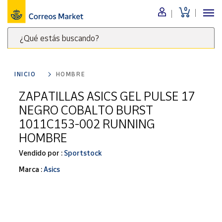
0
Menú
¿Qué estás buscando?
Nuestro
catálogo
Escribe
palabras
INICIO
HOMBRE
clave
Alimentación
para
ZAPATILLAS ASICS GEL PULSE 17
Bebidas
buscar
NEGRO COBALTO BURST
Ocio y cultura
productos
1011C153-002 RUNNING
en
Juguetes y
HOMBRE
juegos
Correos
Market
Libros y
Vendido por :
Sportstock
.
revistas
Marca :
Asics
Merchandising
y regalos
Tienda de
Correos