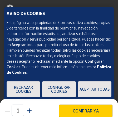
AVISO DE COOKIES
Política de cookies
Esta página web, propiedad de Correos, utiliza cookies propias
y de terceros con la finalidad de permitir su navegación,
Aviso legal
elaborar información estadística, analizar sus hábitos de
navegación y servir publicidad personalizada. Puedes hacer clic
Condiciones del servicio
en
Aceptar
todas para permitir el uso de todas las cookies.
También puedes rechazar todas (salvo las cookies necesarias)
Política de Privacidad Web
en el botón Rechazar todas, o elegir qué tipo de cookies
deseas aceptar o rechazar, mediante la opción
Configurar
Informe de transparencia
Cookies.
Puedes obtener más información en nuestra
Política
de Cookies
.
SOCIEDAD ESTATAL CORREOS Y TELÉGRAFOS, S.A., S.M.E. Todos los derechos
reservados.
RECHAZAR
CONFIGURAR
ACEPTAR TODAS
COOKIES
COOKIES
COMPRAR YA
Unidades