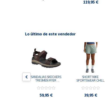
HOMBRE
0 €
119,95 €
Cuenta
Área
cliente
Lo último de este vendedor
Ubicación
Península
y
Baleares
Canarias,
Ceuta y
S CHAMPION 
SANDALIAS SKECHERS 
SHORT NIKE 
Melilla
 TD NEGRO 
TRESMEN RYER 
SPORTSWEAR CHILL 
9-KK002 
MARRON CHOCOLATE 
TERRY VERDE II3980
 NIÑO NIÑA
205112-CHOC 
006 PANTALONES 
HOMBRE SANDALIAS 
CORTOS MUJER
COMODAS
,95 €
59,95 €
39,95 €