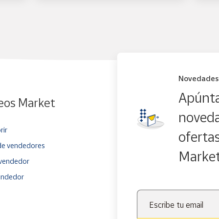
Novedades
Apúnta
eos Market
noveda
rir
oferta
e vendedores
Marke
vendedor
endedor
Escribe tu email