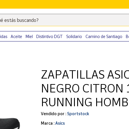
é estás buscando?
Escribe
palabras
clave
idas
Aceite
Miel
Distintivo DGT
Solidario
Camino de Santiago
B
para
buscar
productos
en
ZAPATILLAS ASI
Correos
Market
NEGRO CITRON 
.
RUNNING HOMB
Vendido por :
Sportstock
Marca :
Asics