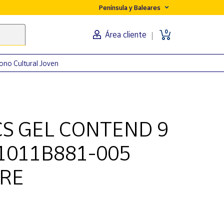
Península y Baleares
0
Área cliente
ono Cultural Joven
CS GEL CONTEND 9
1011B881-005
RE