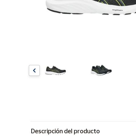
Artesanía
Oficina y
Papelería
Para Canarias,
Ceuta y Melilla
Más
populares
Bono
Cultural
Nuestros
vendedores
Las
novedades
de Correos
Market
Descripción del producto