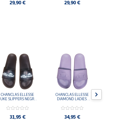
29,90 €
29,90 €
3,9
CHANCLAS ELLESSE 
CHANCLAS ELLESSE 
CHANCLAS 
UKE SLIPPERS NEGRO 
DIAMOND LADIES 
DIAMOND 
ADELAIDE022-E-
SLIPPERS LILA 
SLIPPERS
EVAPVC-001 FLIP 
ADELAIDE028-
ADELAI
FLOP SANDALIAS 
EVAPVC-664 FLIP 
EVAPVC-00
COMODAS HOMBRE
FLOP SANDALIAS 
FLOP SAN
31,95 €
34,95 €
34,9
COMODAS MUJER
COMODAS