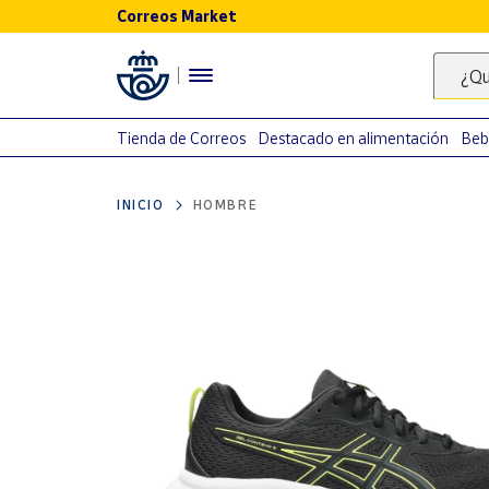
Correos Market
Menú
¿Qu
Nuestro
catálogo
Tienda de Correos
Destacado en alimentación
Beb
Alimentación
INICIO
HOMBRE
Bebidas
Ocio y cultura
Juguetes y
juegos
Libros y
revistas
Merchandising
y regalos
Tienda de
Correos