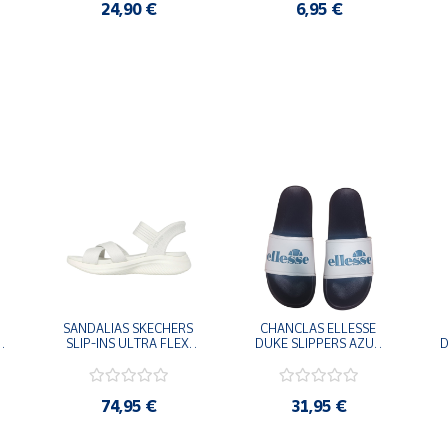
24,90 €
6,95 €
SANDALIAS SKECHERS 
CHANCLAS ELLESSE 
SLIP-INS ULTRA FLEX 
DUKE SLIPPERS AZUL 
D
-
3.0 NEVER BETTER 
MARINO 
BLANCO OFF 119975-
ADELAIDE022-E-
OFWT SANDALIAS 
EVAPVC-153 FLIP 
COMODAS MUJER
FLOP SANDALIAS 
74,95 €
31,95 €
COMODAS HOMBRE