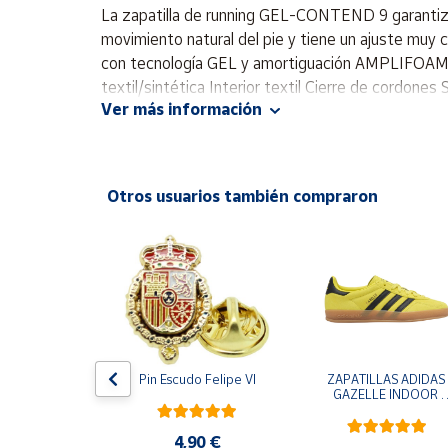
Productos
La zapatilla de running GEL-CONTEND 9 garantiza u
Solidarios
movimiento natural del pie y tiene un ajuste muy
con tecnología GEL y amortiguación AMPLIFOAM+. E
textil/sintética Interior textil Cierre de cordone
Ayuda
Ver más información
Centro
de ayuda
Otros usuarios también compraron
Contacto
Vendedores
Mapa de
vendedores
Hazte
e One Piece 
Pin Escudo Felipe VI
ZAPATILLAS ADIDAS 
vendedor
egro
GAZELLE INDOOR 
AMARILLO SHOYEL 
Área
NEGRO JR6303 
vendedor
CASUAL SNEAKER 
4,90 €