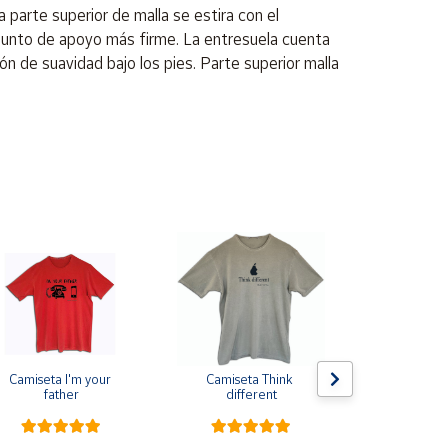
parte superior de malla se estira con el
 punto de apoyo más firme. La entresuela cuenta
 de suavidad bajo los pies. Parte superior malla
Camiseta I'm your 
Camiseta Think 
Pin de s
father
different
escarapela E
Cruz de Sa