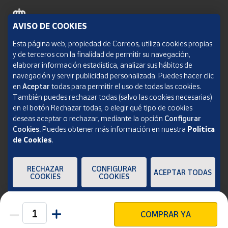
AVISO DE COOKIES
Política de cookies
Esta página web, propiedad de Correos, utiliza cookies propias
y de terceros con la finalidad de permitir su navegación,
Aviso legal
elaborar información estadística, analizar sus hábitos de
navegación y servir publicidad personalizada. Puedes hacer clic
Condiciones del servicio
en
Aceptar
todas para permitir el uso de todas las cookies.
También puedes rechazar todas (salvo las cookies necesarias)
Política de Privacidad Web
en el botón Rechazar todas, o elegir qué tipo de cookies
deseas aceptar o rechazar, mediante la opción
Configurar
Informe de transparencia
Cookies.
Puedes obtener más información en nuestra
Política
de Cookies
.
SOCIEDAD ESTATAL CORREOS Y TELÉGRAFOS, S.A., S.M.E. Todos los derechos
reservados.
RECHAZAR
CONFIGURAR
ACEPTAR TODAS
COOKIES
COOKIES
COMPRAR YA
Unidades