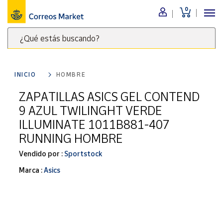
0
Menú
¿Qué estás buscando?
Nuestro
catálogo
Escribe
palabras
INICIO
HOMBRE
clave
Alimentación
para
ZAPATILLAS ASICS GEL CONTEND
Bebidas
buscar
9 AZUL TWILINGHT VERDE
Ocio y cultura
productos
ILLUMINATE 1011B881-407
en
Juguetes y
RUNNING HOMBRE
juegos
Correos
Market
Libros y
Vendido por :
Sportstock
.
revistas
Marca :
Asics
Merchandising
y regalos
Tienda de
Correos