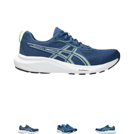
Artesanía
Oficina y
Papelería
Para Canarias,
Ceuta y Melilla
Más
populares
Bono
Cultural
Nuestros
vendedores
Las
novedades
de Correos
Market