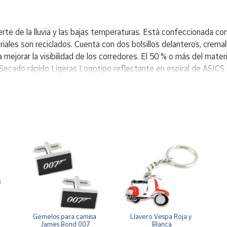
e de la lluvia y las bajas temperaturas. Está confeccionada con t
iales son reciclados. Cuenta con dos bolsillos delanteros, crem
 mejorar la visibilidad de los corredores. El 50 % o más del mater
 Secado rápido Ligeras Logotipo reflectante en espiral de ASICS q
Gemelos para camisa 
Llavero Vespa Roja y 
James Bond 007
Blanca