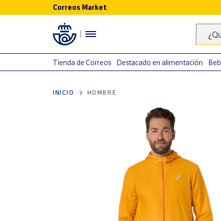
Correos Market
Menú
¿Qu
Nuestro
catálogo
Tienda de Correos
Destacado en alimentación
Beb
Alimentación
INICIO
HOMBRE
Bebidas
Ocio y cultura
Juguetes y
juegos
Libros y
revistas
Merchandising
y regalos
Tienda de
Correos