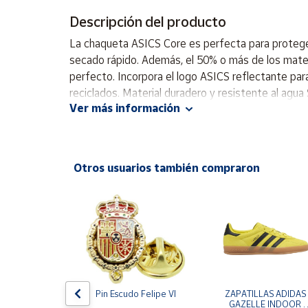
Productos
Solidarios
Descripción del producto
La chaqueta ASICS Core es perfecta para protegert
secado rápido. Además, el 50% o más de los mater
Ayuda
perfecto. Incorpora el logo ASICS reflectante para
reciclados. Material duradero y resistente al agua
Centro
Ver más información
de ayuda
Contacto
Otros usuarios también compraron
Vendedores
Mapa de
vendedores
Hazte
vendedor
Área
e One Piece 
Pin Escudo Felipe VI
ZAPATILLAS ADIDAS 
vendedor
egro
GAZELLE INDOOR 