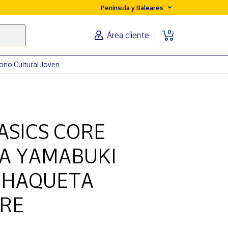
Península y Baleares
0
Área cliente
ono Cultural Joven
ASICS CORE
A YAMABUKI
CHAQUETA
RE