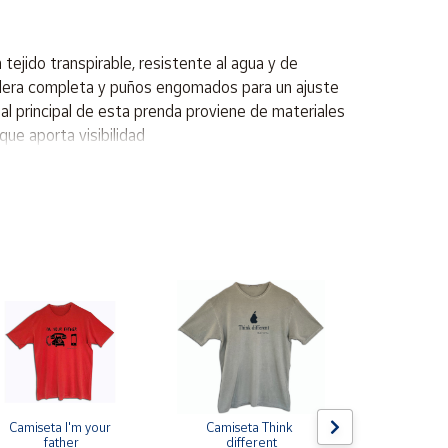
ejido transpirable, resistente al agua y de
allera completa y puños engomados para un ajuste
ial principal de esta prenda proviene de materiales
ue aporta visibilidad
Camiseta I'm your 
Camiseta Think 
Pin de s
father
different
escarapela E