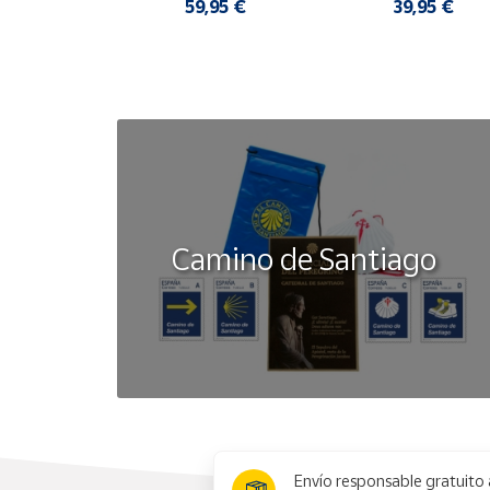
COMODAS
,95 €
59,95 €
39,95 €
Camino de Santiago
x
Envío responsable gratuito 