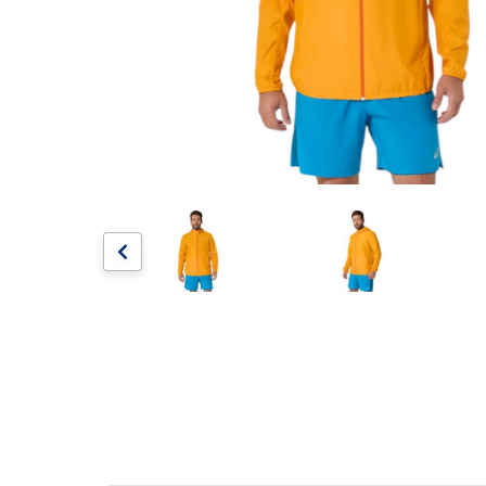
Artesanía
Oficina y
Papelería
Para Canarias,
Ceuta y Melilla
Más
populares
Bono
Cultural
Nuestros
vendedores
Las
novedades
de Correos
Market