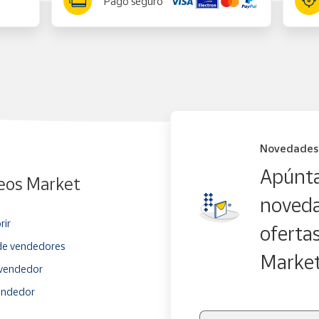
Pago seguro
Novedades
Apúnta
eos Market
noveda
rir
oferta
e vendedores
Marke
vendedor
endedor