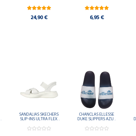
24,90 €
6,95 €
SANDALIAS SKECHERS 
CHANCLAS ELLESSE 
SLIP-INS ULTRA FLEX 
DUKE SLIPPERS AZUL 
D
-
3.0 NEVER BETTER 
MARINO 
BLANCO OFF 119975-
ADELAIDE022-E-
OFWT SANDALIAS 
EVAPVC-153 FLIP 