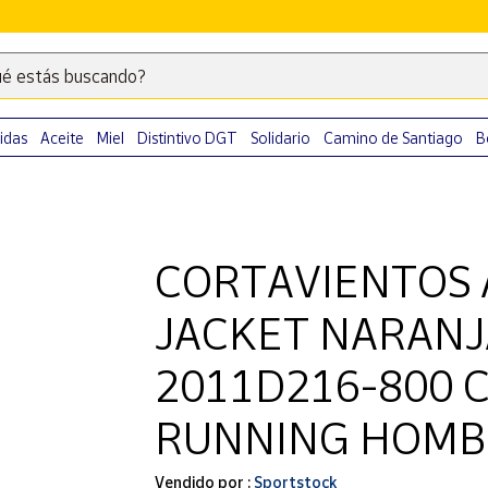
é estás buscando?
Escribe
palabras
clave
idas
Aceite
Miel
Distintivo DGT
Solidario
Camino de Santiago
B
para
buscar
productos
en
CORTAVIENTOS 
Correos
Market
JACKET NARANJ
.
2011D216-800 
RUNNING HOMB
Vendido por :
Sportstock