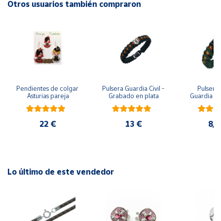
Otros usuarios también compraron
Cuenta
Área
cliente
Pendientes de colgar 
Pulsera Guardia Civil - 
Pulsera 
Ubicación
Asturias pareja
Grabado en plata
Guardia Civ
metopa, pa
y m
Península
22 €
13 €
8,7
y
Baleares
Canarias,
Ceuta y
Melilla
Lo último de este vendedor