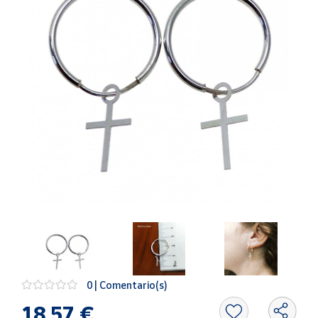
Artesanía
Oficina y
Papelería
Para Canarias,
Ceuta y Melilla
Más
populares
Bono
Cultural
Nuestros
vendedores
Las
novedades
de Correos
0 | Comentario(s)
Market
18,57 €