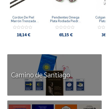
Cordon De Piel 
Pendientes Omega 
Colgante 
Marrón Trenzada 
Plata Rodiada Piedras 
Plata D
4Mm Con Terminal De 
Rosas Con Circonitas
Person
Plata De 45Cm
18,14 €
65,15 €
36,
Camino de Santiago