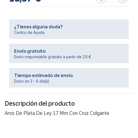
Productos
Solidarios
¿Tienes alguna duda?
Ayuda
Centro de Ayuda
Centro
de ayuda
Envío gratuito
Envío responsable gratuito a partir de 20 €
Contacto
Tiempo estimado de envío
Vendedores
Envío en 3 - 6 día(s)
Mapa de
vendedores
Descripción del producto
Hazte
Aros De Plata De Ley 17 Mm Con Cruz Colgante
vendedor
Área
vendedor