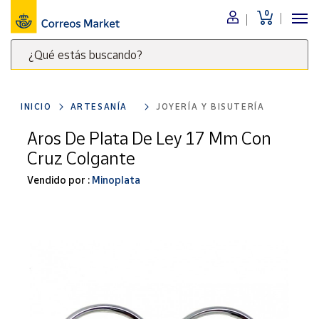
0
Menú
¿Qué estás buscando?
Nuestro
catálogo
Escribe
palabras
INICIO
ARTESANÍA
JOYERÍA Y BISUTERÍA
clave
Alimentación
para
Aros De Plata De Ley 17 Mm Con
Bebidas
buscar
Cruz Colgante
Ocio y cultura
productos
en
Vendido por :
Minoplata
Juguetes y
juegos
Correos
Market
Libros y
.
revistas
Merchandising
y regalos
Tienda de
Correos