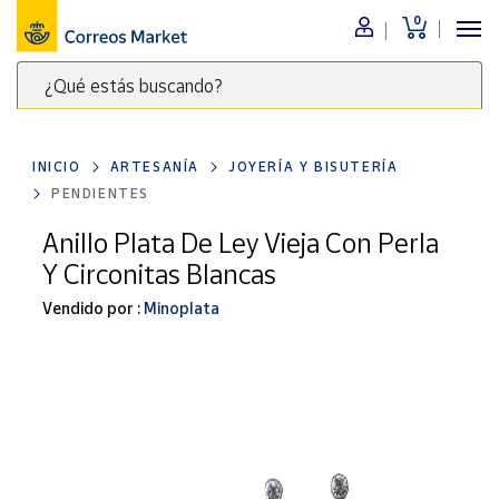
0
Menú
¿Qué estás buscando?
Nuestro
catálogo
Escribe
palabras
INICIO
ARTESANÍA
JOYERÍA Y BISUTERÍA
clave
Alimentación
PENDIENTES
para
Bebidas
buscar
Anillo Plata De Ley Vieja Con Perla
Ocio y cultura
productos
Y Circonitas Blancas
en
Juguetes y
juegos
Correos
Vendido por :
Minoplata
Market
Libros y
.
revistas
Merchandising
y regalos
Tienda de
Correos