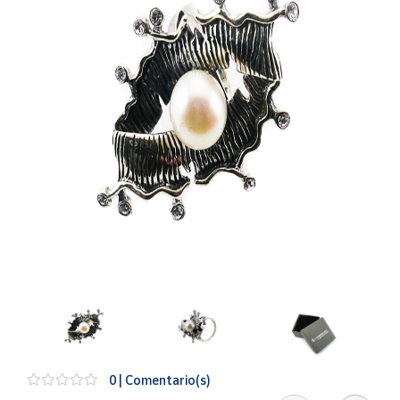
Artesanía
Oficina y
Papelería
Para Canarias,
Ceuta y Melilla
Más
populares
Bono
Cultural
Nuestros
vendedores
Las
novedades
de Correos
Market
0 | Comentario(s)