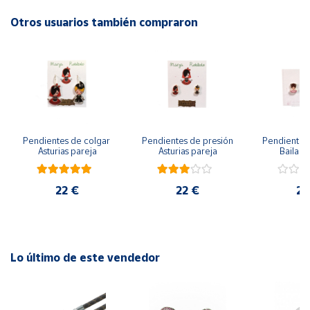
Otros usuarios también compraron
Cuenta
Área
cliente
Ubicación
Pendientes de colgar 
Pendientes de presión 
Pendientes 
Asturias pareja
Asturias pareja
Bailarin
Península
y
Baleares
22 €
22 €
22
Canarias,
Ceuta y
Melilla
Lo último de este vendedor