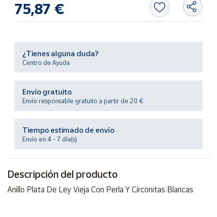
75,87 €
Productos
Solidarios
Ayuda
¿Tienes alguna duda?
Centro de Ayuda
Centro
de ayuda
Envío gratuito
Contacto
Envío responsable gratuito a partir de 20 €
Vendedores
Tiempo estimado de envío
Envío en 4 - 7 día(s)
Mapa de
vendedores
Descripción del producto
Hazte
vendedor
Anillo Plata De Ley Vieja Con Perla Y Circonitas Blancas
Área
vendedor