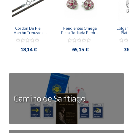
Cordon De Piel 
Pendientes Omega 
Colgante 
Marrón Trenzada 
Plata Rodiada Piedras 
Plata D
4Mm Con Terminal De 
Rosas Con Circonitas
Person
Plata De 45Cm
18,14 €
65,15 €
36,
Camino de Santiago