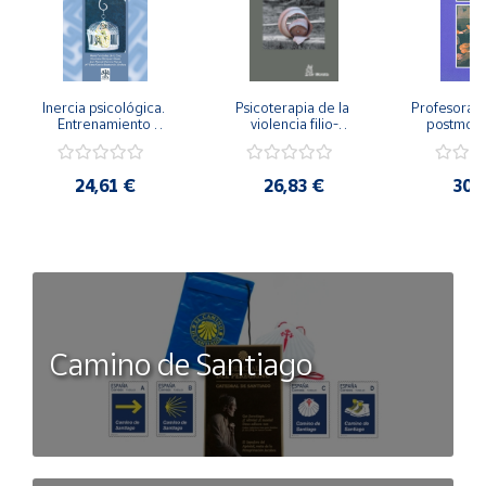
Inercia psicológica. 
Psicoterapia de la 
Profesorado,
Entrenamiento 
violencia filio-
postmode
Emocional para la 
parental. Entre el 
Cambian los
Igualdad de Género.
secreto y la 
cambi
vergüenza.
profes
24,61 €
26,83 €
30,
Camino de Santiago