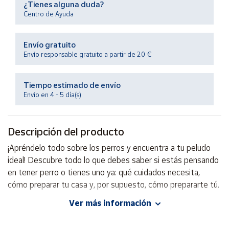
¿Tienes alguna duda?
Productos
Solidarios
Centro de Ayuda
Envío gratuito
Ayuda
Envío responsable gratuito a partir de 20 €
Centro
de ayuda
Tiempo estimado de envío
Envío en 4 - 5 día(s)
Contacto
Descripción del producto
Vendedores
¡Apréndelo todo sobre los perros y encuentra a tu peludo
ideal! Descubre todo lo que debes saber si estás pensando
Mapa de
vendedores
en tener perro o tienes uno ya: qué cuidados necesita,
cómo preparar tu casa y, por supuesto, cómo prepararte tú.
Hazte
vendedor
Ver más información
Autor: Eva Delaserra
Área
Editorial: Anaya
vendedor