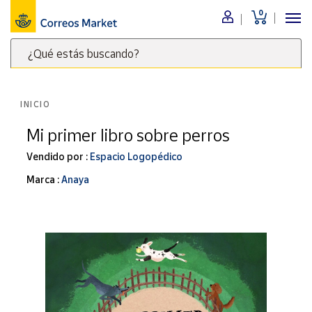
0
Menú
¿Qué estás buscando?
Nuestro
catálogo
Escribe
palabras
INICIO
clave
Alimentación
para
Mi primer libro sobre perros
Bebidas
buscar
Ocio y cultura
Vendido por :
Espacio Logopédico
productos
en
Juguetes y
Marca :
Anaya
juegos
Correos
Market
Libros y
.
revistas
Merchandising
y regalos
Tienda de
Correos