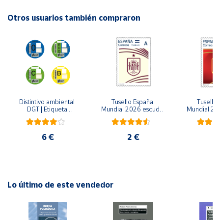
ISBN: 9788414341889
Idioma: Español
Otros usuarios también compraron
Cuenta
Área
cliente
Ubicación
Distintivo ambiental 
Tusello España 
Tusello 
DGT | Etiqueta 
Mundial 2026 escudo 
Mundial 20
Península
ambiental oficial
blanco
ro
y
Baleares
6 €
2 €
2
Canarias,
Ceuta y
Melilla
Lo último de este vendedor