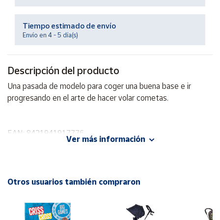
Productos
Solidarios
Tiempo estimado de envío
Envío en 4 - 5 día(s)
Ayuda
Descripción del producto
Centro
de ayuda
Una pasada de modelo para coger una buena base e ir
Contacto
progresando en el arte de hacer volar cometas.
Vendedores
EAN: 8421941917776
Ver más información
Mapa de
vendedores
Hazte
Otros usuarios también compraron
vendedor
Área
vendedor