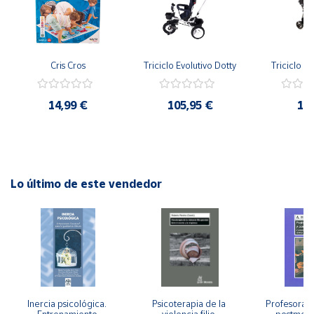
Cuenta
Cris Cros
Triciclo Evolutivo Dotty
Triciclo Ve
Área
cliente
14,99 €
105,95 €
12
Ubicación
Península
y
Lo último de este vendedor
Baleares
Canarias,
Ceuta y
Melilla
Inercia psicológica. 
Psicoterapia de la 
Profesorado,
Entrenamiento 
violencia filio-
postmode