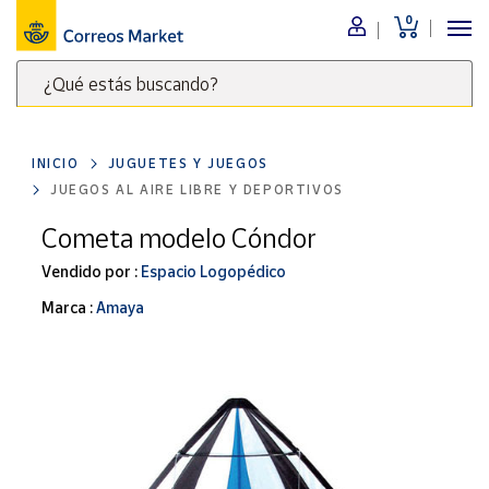
0
Menú
¿Qué estás buscando?
Nuestro
catálogo
Escribe
palabras
INICIO
JUGUETES Y JUEGOS
clave
Alimentación
JUEGOS AL AIRE LIBRE Y DEPORTIVOS
para
Bebidas
buscar
Cometa modelo Cóndor
Ocio y cultura
productos
Vendido por :
Espacio Logopédico
en
Juguetes y
juegos
Correos
Marca :
Amaya
Market
Libros y
.
revistas
Merchandising
y regalos
Tienda de
Correos