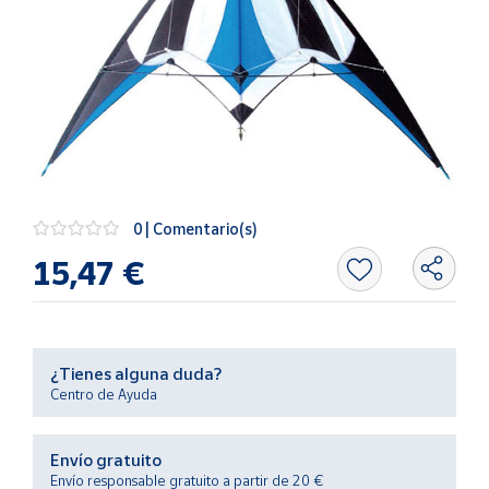
Artesanía
Oficina y
Papelería
Para Canarias,
Ceuta y Melilla
Más
populares
0 | Comentario(s)
15,47 €
Bono
Cultural
Nuestros
vendedores
¿Tienes alguna duda?
Las
Centro de Ayuda
novedades
de Correos
Market
Envío gratuito
Envío responsable gratuito a partir de 20 €