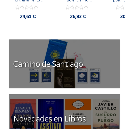
Emocional para la 
parental. Entre el 
Cambian los
Igualdad de Género.
secreto y la 
cambi
vergüenza.
profes
24,61 €
26,83 €
30,
Camino de Santiago
Novedades en Libros