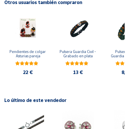
Otros usuarios también compraron
Cuenta
Área
cliente
Pendientes de colgar 
Pulsera Guardia Civil - 
Pulsera 
Ubicación
Asturias pareja
Grabado en plata
Guardia Civ
metopa, pa
y m
Península
22 €
13 €
8,7
y
Baleares
Canarias,
Ceuta y
Melilla
Lo último de este vendedor