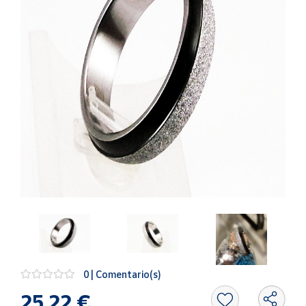
Artesanía
Oficina y
Papelería
Para Canarias,
Ceuta y Melilla
Más
populares
Bono
Cultural
Nuestros
vendedores
Las
novedades
de Correos
0 | Comentario(s)
Market
25,22 €