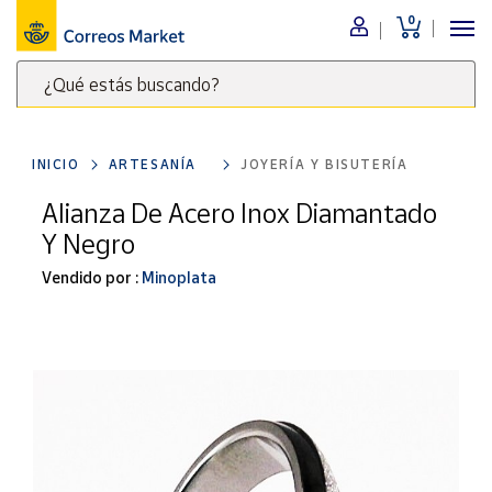
0
Menú
¿Qué estás buscando?
Nuestro
catálogo
Escribe
palabras
INICIO
ARTESANÍA
JOYERÍA Y BISUTERÍA
clave
Alimentación
para
Alianza De Acero Inox Diamantado
Bebidas
buscar
Y Negro
Ocio y cultura
productos
en
Vendido por :
Minoplata
Juguetes y
juegos
Correos
Market
Libros y
.
revistas
Merchandising
y regalos
Tienda de
Correos