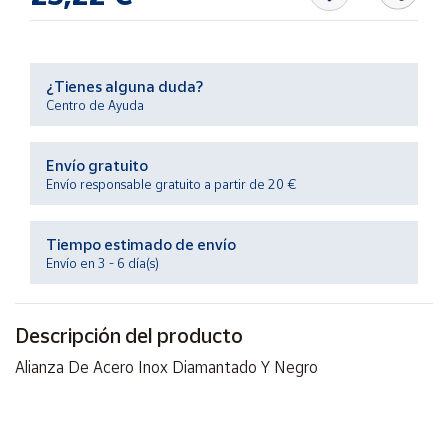
Productos
Solidarios
¿Tienes alguna duda?
Ayuda
Centro de Ayuda
Centro
de ayuda
Envío gratuito
Envío responsable gratuito a partir de 20 €
Contacto
Tiempo estimado de envío
Vendedores
Envío en 3 - 6 día(s)
Mapa de
vendedores
Descripción del producto
Hazte
Alianza De Acero Inox Diamantado Y Negro
vendedor
Área
vendedor