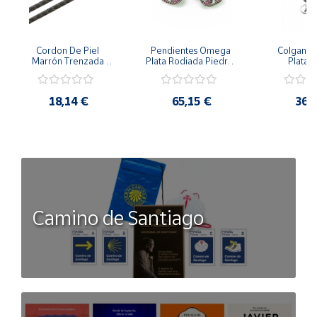
Cordon De Piel 
Pendientes Omega 
Colgante 
Marrón Trenzada 
Plata Rodiada Piedras 
Plata D
4Mm Con Terminal De 
Rosas Con Circonitas
Person
Plata De 45Cm
18,14 €
65,15 €
36,
Camino de Santiago