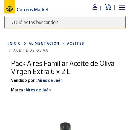
0
Menú
¿Qué estás buscando?
Nuestro
catálogo
Escribe
palabras
INICIO
ALIMENTACIÓN
ACEITES
clave
Alimentación
ACEITE DE OLIVA
para
Bebidas
buscar
Pack Aires Familiar Aceite de Oliva
Ocio y cultura
productos
Virgen Extra 6 x 2 L
en
Juguetes y
juegos
Correos
Vendido por :
Aires de Jaén
Market
Libros y
Marca :
Aires de Jaén
.
revistas
Merchandising
y regalos
Tienda de
Correos