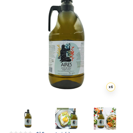
Artesanía
Oficina y
Papelería
Para Canarias,
Ceuta y Melilla
Más
populares
Bono
Cultural
x
6
Nuestros
vendedores
Las
novedades
de Correos
Market