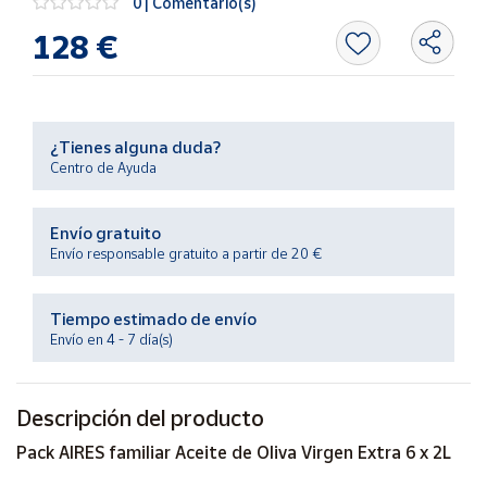
0 | Comentario(s)
Productos
Solidarios
128 €
Ayuda
¿Tienes alguna duda?
Centro
Centro de Ayuda
de ayuda
Contacto
Envío gratuito
Envío responsable gratuito a partir de 20 €
Vendedores
Tiempo estimado de envío
Mapa de
Envío en 4 - 7 día(s)
vendedores
Hazte
Descripción del producto
vendedor
Área
Pack AIRES familiar Aceite de Oliva Virgen Extra 6 x 2L
vendedor