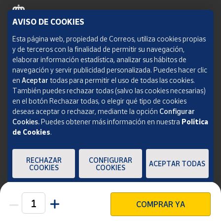
AVISO DE COOKIES
Política de cookies
Esta página web, propiedad de Correos, utiliza cookies propias
y de terceros con la finalidad de permitir su navegación,
Aviso legal
elaborar información estadística, analizar sus hábitos de
navegación y servir publicidad personalizada. Puedes hacer clic
Condiciones del servicio
en
Aceptar
todas para permitir el uso de todas las cookies.
También puedes rechazar todas (salvo las cookies necesarias)
Política de Privacidad Web
en el botón Rechazar todas, o elegir qué tipo de cookies
deseas aceptar o rechazar, mediante la opción
Configurar
Informe de transparencia
Cookies.
Puedes obtener más información en nuestra
Política
de Cookies
.
SOCIEDAD ESTATAL CORREOS Y TELÉGRAFOS, S.A., S.M.E. Todos los derechos
reservados.
RECHAZAR
CONFIGURAR
ACEPTAR TODAS
COOKIES
COOKIES
COMPRAR YA
Unidades