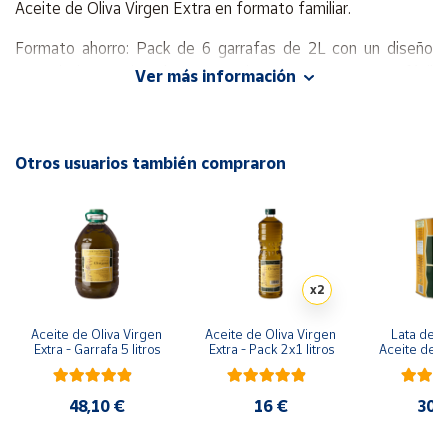
Aceite de Oliva Virgen Extra en formato familiar.
Cuenta
Formato ahorro: Pack de 6 garrafas de 2L con un diseño
ergonómico y cómodo para cocinar, con asa para su fácil
Ver más información
sujeción y vertido.
Área
cliente
El sabor de nuestra tierra.
Otros usuarios también compraron
Este aceite de oliva virgen extra es el mejor ejemplo de que
Ubicación
cuanto más cuidamos la tierra mejor aceite conseguimos.
Península
Un proceso 100% natural, fruto de olivares centenarios
y
ricos en historia, son la base para crear este aceite único de
Baleares
un característico
color
dorado.
x2
Canarias,
Ceuta y
Embriágate de su
aroma
a fruta fresca con toques a hierba
Aceite de Oliva Virgen 
Aceite de Oliva Virgen 
Lata de 3 
Melilla
Extra - Garrafa 5 litros
Extra - Pack 2x1 litros
Aceite de Ol
recién cortada, frutas frescas, como el plátano o higuera, y
Ext
vegetales tales como el tomate.
48,10 €
16 €
30,
Maridaje: es perfecto para maridarlo con ensaladas,
carpacho y pescados, y para unas frituras crujientes. Las