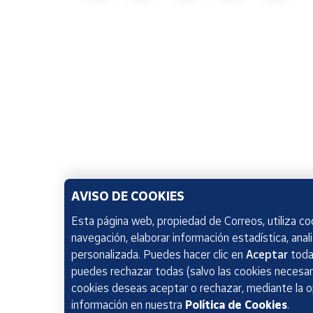
AVISO DE COOKIES
Esta página web, propiedad de Correos, utiliza coo
navegación, elaborar información estadística, anal
personalizada. Puedes hacer clic en
Aceptar
todas
puedes rechazar todas (salvo las cookies necesari
cookies deseas aceptar o rechazar, mediante la 
información en nuestra
Política de Cookies
.