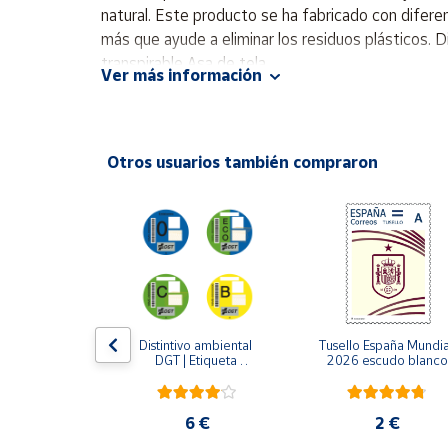
Productos
natural. Este producto se ha fabricado con difere
Solidarios
más que ayude a eliminar los residuos plásticos. 
transpirable Asa de tela
Ver más información
Ayuda
Centro
Otros usuarios también compraron
de ayuda
Contacto
Vendedores
Mapa de
vendedores
LLO 2024 | 
Distintivo ambiental 
Tusello España Mundial
lo y sus 
DGT | Etiqueta 
2026 escudo blanco
Hazte
fraces
ambiental oficial
vendedor
Área
5 €
6 €
2 €
vendedor