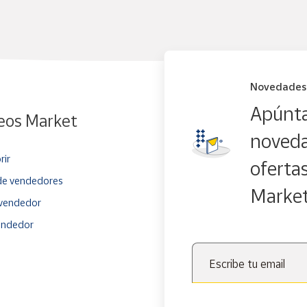
Novedades
Apúnta
eos Market
noveda
rir
oferta
e vendedores
Marke
vendedor
endedor
Escribe tu email