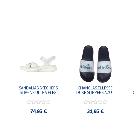
SANDALIAS SKECHERS 
CHANCLAS ELLESSE 
SLIP-INS ULTRA FLEX 
DUKE SLIPPERS AZUL 
D
-
3.0 NEVER BETTER 
MARINO 
BLANCO OFF 119975-
ADELAIDE022-E-
OFWT SANDALIAS 
EVAPVC-153 FLIP 
COMODAS MUJER
FLOP SANDALIAS 
74,95 €
31,95 €
COMODAS HOMBRE