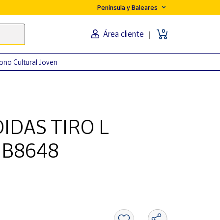
Península y Baleares
0
Área cliente
ono Cultural Joven
IDAS TIRO L
IB8648