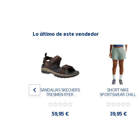
Cuenta
Área
Lo último de este vendedor
cliente
Ubicación
Península
y
Baleares
S CHAMPION 
SANDALIAS SKECHERS 
SHORT NIKE 
Canarias,
 TD NEGRO 
TRESMEN RYER 
SPORTSWEAR CHILL 
Ceuta y
9-KK002 
MARRON CHOCOLATE 
TERRY VERDE II3980
 NIÑO NIÑA
205112-CHOC 
006 PANTALONES 
Melilla
HOMBRE SANDALIAS 
CORTOS MUJER
COMODAS
,95 €
59,95 €
39,95 €