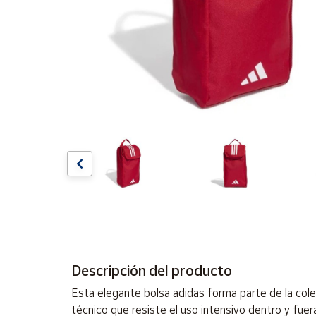
Artesanía
Oficina y
Papelería
Para Canarias,
Ceuta y Melilla
Más
populares
Bono
Cultural
Nuestros
vendedores
Las
novedades
Descripción del producto
de Correos
Market
Esta elegante bolsa adidas forma parte de la col
técnico que resiste el uso intensivo dentro y fuer