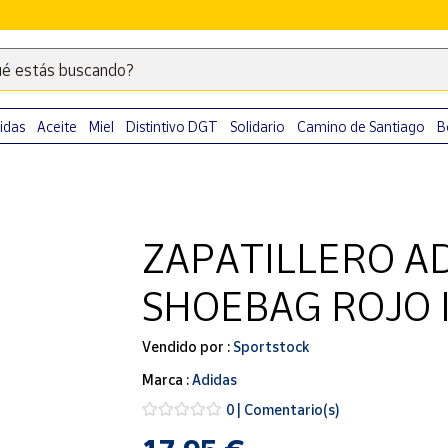
é estás buscando?
Escribe
palabras
clave
idas
Aceite
Miel
Distintivo DGT
Solidario
Camino de Santiago
B
para
buscar
productos
en
ZAPATILLERO AD
Correos
Market
SHOEBAG ROJO 
.
Vendido por :
Sportstock
Marca :
Adidas
0 | Comentario(s)