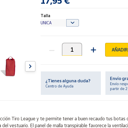
17,95 €
Talla
AÑADIR
Unidades
Envío gr
¿Tienes alguna duda?
Envío resp
Centro de Ayuda
partir de 
ección Tiro League y te permite tener a buen recaudo tus botas d
a del vestuario. El panel de malla transpirable favorece la venti