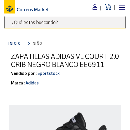
0
Menú
¿Qué estás buscando?
Nuestro
catálogo
Escribe
palabras
INICIO
NIÑO
clave
Alimentación
para
ZAPATILLAS ADIDAS VL COURT 2.0
Bebidas
buscar
CRIB NEGRO BLANCO EE6911
Ocio y cultura
productos
en
Vendido por :
Sportstock
Juguetes y
juegos
Correos
Marca :
Adidas
Market
Libros y
.
revistas
Merchandising
y regalos
Tienda de
Correos