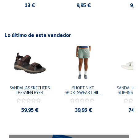
13 €
9,95 €
9,9
Lo último de este vendedor
SANDALIAS SKECHERS 
SHORT NIKE 
SANDALIAS 
TRESMEN RYER 
SPORTSWEAR CHILL 
SLIP-INS U
MARRON CHOCOLATE 
TERRY VERDE II3980-
3.0 NEVER
205112-CHOC 
006 PANTALONES 
BLANCO
HOMBRE SANDALIAS 
CORTOS MUJER
119975
59,95 €
39,95 €
74,
COMODAS
SANDALIAS
MU