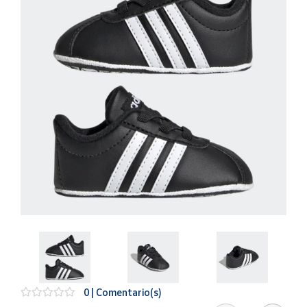
Artesanía
Oficina y
Papelería
Para Canarias,
Ceuta y Melilla
Más
populares
Bono
Cultural
Nuestros
vendedores
Las
novedades
de Correos
Market
0 | Comentario(s)