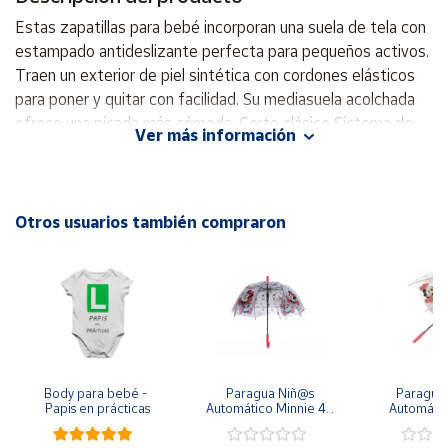
Estas zapatillas para bebé incorporan una suela de tela con
Cuenta
estampado antideslizante perfecta para pequeños activos.
Traen un exterior de piel sintética con cordones elásticos
para poner y quitar con facilidad. Su mediasuela acolchada
Área
cliente
ofrece una pisada más cómoda. Corte clásico Sistema de
Ver más información
amarre de cordones elásticos Exterior en piel sintética
Suela de tela ligera con estampado antideslizante Color del
Ubicación
artículo: Core Black / Cloud White / Cloud White
Otros usuarios también compraron
Península
y
Baleares
Canarias,
Ceuta y
Melilla
Body para bebé - 
Paragua Niñ@s 
Paraguas 
Papis en prácticas
Automático Minnie 48 
Automátic
cm y 78 cm Diámetro
48cm y
diám