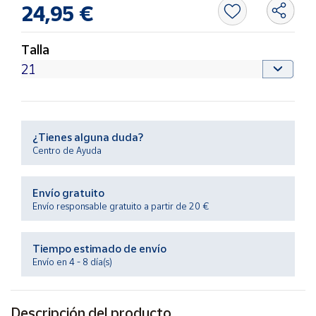
Productos
24,95 €
Solidarios
Talla
Ayuda
Centro
de ayuda
¿Tienes alguna duda?
Contacto
Centro de Ayuda
Vendedores
Envío gratuito
Envío responsable gratuito a partir de 20 €
Mapa de
vendedores
Tiempo estimado de envío
Hazte
Envío en 4 - 8 día(s)
vendedor
Área
vendedor
Descripción del producto