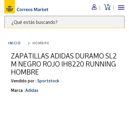
0
Menú
¿Qué estás buscando?
Nuestro
catálogo
Escribe
palabras
INICIO
HOMBRE
clave
Alimentación
para
ZAPATILLAS ADIDAS DURAMO SL2
Bebidas
buscar
M NEGRO ROJO IH8220 RUNNING
Ocio y cultura
productos
HOMBRE
en
Juguetes y
juegos
Correos
Vendido por :
Sportstock
Market
Libros y
Marca :
Adidas
.
revistas
Merchandising
y regalos
Tienda de
Correos