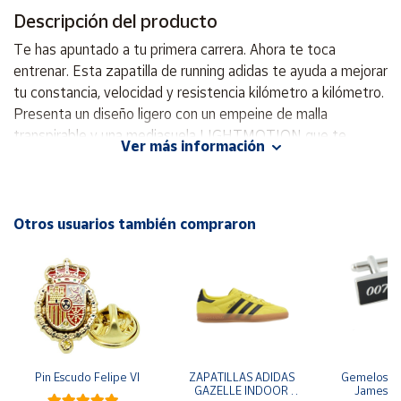
Descripción del producto
Cuenta
Te has apuntado a tu primera carrera. Ahora te toca
entrenar. Esta zapatilla de running adidas te ayuda a mejorar
Área
tu constancia, velocidad y resistencia kilómetro a kilómetro.
cliente
Presenta un diseño ligero con un empeine de malla
transpirable y una mediasuela LIGHTMOTION que te
Ver más información
proporciona una máxima respuesta y estabilidad. La suela
Ubicación
Adiwear de gran resistencia al desgaste te garantiza un
excelente agarre en pista o asfalto. Horma clásica Cierre de
Península
cordones Parte superior de monomalla Diseño ligero y
Otros usuarios también compraron
y
estable Forro textil Amortiguación LIGHTMOTION Peso:
Baleares
295 g (talla 42 2/3) Drop: 9,5 mm (talón: 33 mm / antepié:
Canarias,
23,5 mm) Suela Adiwear La parte superior contiene al
Ceuta y
Melilla
menos un 50% de material reciclado
Pin Escudo Felipe VI
ZAPATILLAS ADIDAS 
Gemelos pa
GAZELLE INDOOR 
James B