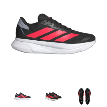
Artesanía
Oficina y
Papelería
Para Canarias,
Ceuta y Melilla
Más
populares
Bono
Cultural
Nuestros
vendedores
Las
novedades
de Correos
Market