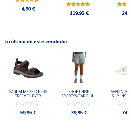
AMARILLO SHOYEL 
NEGRO JR6303 
4,90 €
CASUAL SNEAKER 
119,95 €
24,
HOMBRE
Lo último de este vendedor
SANDALIAS SKECHERS 
SHORT NIKE 
SANDALIAS 
TRESMEN RYER 
SPORTSWEAR CHILL 
SLIP-INS U
MARRON CHOCOLATE 
TERRY VERDE II3980-
3.0 NEVER
205112-CHOC 
006 PANTALONES 
BLANCO
HOMBRE SANDALIAS 
CORTOS MUJER
119975
59,95 €
39,95 €
74,
COMODAS
SANDALIAS
MU