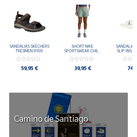
SANDALIAS SKECHERS 
SHORT NIKE 
SANDALIAS 
TRESMEN RYER 
SPORTSWEAR CHILL 
SLIP-INS U
MARRON CHOCOLATE 
TERRY VERDE II3980-
3.0 NEVER
205112-CHOC 
006 PANTALONES 
BLANCO
HOMBRE SANDALIAS 
CORTOS MUJER
119975
59,95 €
39,95 €
74,
COMODAS
SANDALIAS
MU
Camino de Santiago