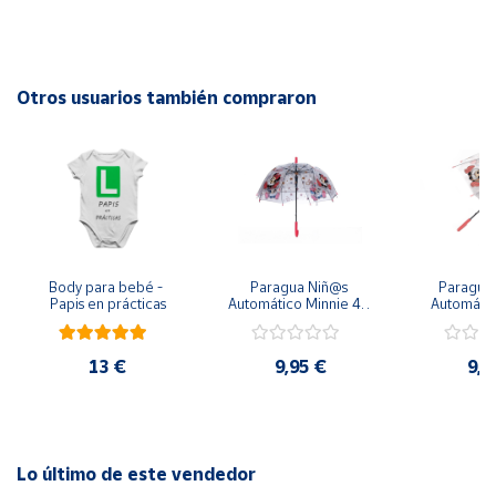
Cuenta
Otros usuarios también compraron
Área
cliente
Ubicación
Península
y
Body para bebé - 
Paragua Niñ@s 
Paraguas 
Baleares
Papis en prácticas
Automático Minnie 48 
Automátic
cm y 78 cm Diámetro
48cm y
diám
Canarias,
Ceuta y
13 €
9,95 €
9,9
Melilla
Lo último de este vendedor