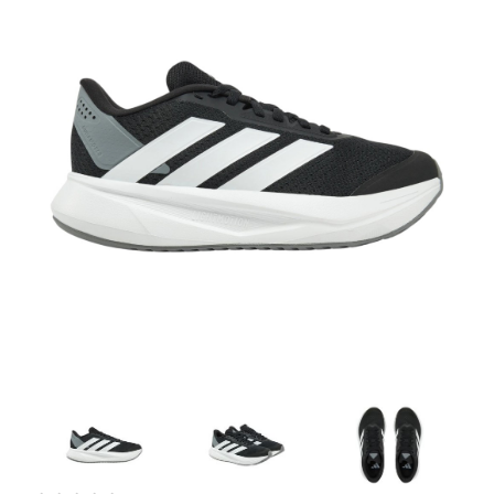
Artesanía
Oficina y
Papelería
Para Canarias,
Ceuta y Melilla
Más
populares
Bono
Cultural
Nuestros
vendedores
Las
novedades
de Correos
Market