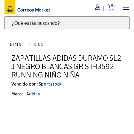
0
Menú
¿Qué estás buscando?
Nuestro
catálogo
Escribe
palabras
INICIO
NIÑO
clave
Alimentación
para
ZAPATILLAS ADIDAS DURAMO SL2
Bebidas
buscar
J NEGRO BLANCAS GRIS IH3592
Ocio y cultura
productos
RUNNING NIÑO NIÑA
en
Juguetes y
juegos
Correos
Vendido por :
Sportstock
Market
Libros y
Marca :
Adidas
.
revistas
Merchandising
y regalos
Tienda de
Correos