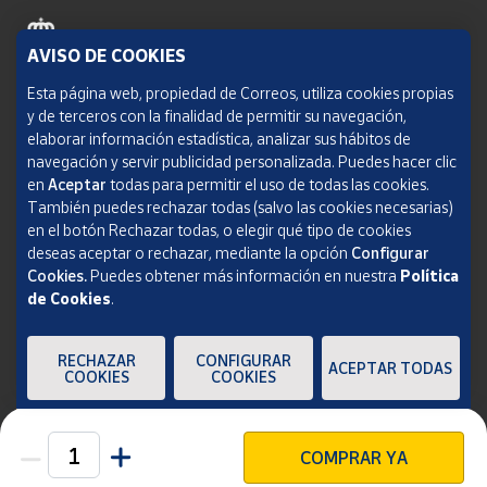
AVISO DE COOKIES
Política de cookies
Esta página web, propiedad de Correos, utiliza cookies propias
y de terceros con la finalidad de permitir su navegación,
Aviso legal
elaborar información estadística, analizar sus hábitos de
navegación y servir publicidad personalizada. Puedes hacer clic
Condiciones del servicio
en
Aceptar
todas para permitir el uso de todas las cookies.
También puedes rechazar todas (salvo las cookies necesarias)
Política de Privacidad Web
en el botón Rechazar todas, o elegir qué tipo de cookies
deseas aceptar o rechazar, mediante la opción
Configurar
Informe de transparencia
Cookies.
Puedes obtener más información en nuestra
Política
de Cookies
.
SOCIEDAD ESTATAL CORREOS Y TELÉGRAFOS, S.A., S.M.E. Todos los derechos
reservados.
RECHAZAR
CONFIGURAR
ACEPTAR TODAS
COOKIES
COOKIES
COMPRAR YA
Unidades