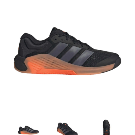
Artesanía
Oficina y
Papelería
Para Canarias,
Ceuta y Melilla
Más
populares
Bono
Cultural
Nuestros
vendedores
Las
novedades
de Correos
Market