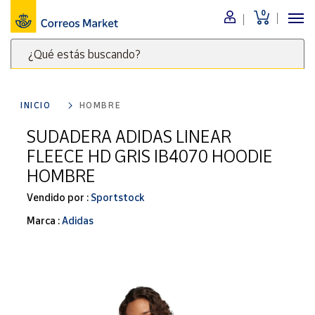
0
Menú
¿Qué estás buscando?
Nuestro
catálogo
Escribe
palabras
INICIO
HOMBRE
clave
Alimentación
para
SUDADERA ADIDAS LINEAR
Bebidas
buscar
FLEECE HD GRIS IB4070 HOODIE
Ocio y cultura
productos
HOMBRE
en
Juguetes y
juegos
Correos
Vendido por :
Sportstock
Market
Libros y
Marca :
Adidas
.
revistas
Merchandising
y regalos
Tienda de
Correos