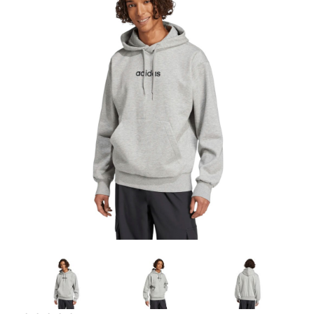
Artesanía
Oficina y
Papelería
Para Canarias,
Ceuta y Melilla
Más
populares
Bono
Cultural
Nuestros
vendedores
Las
novedades
de Correos
Market