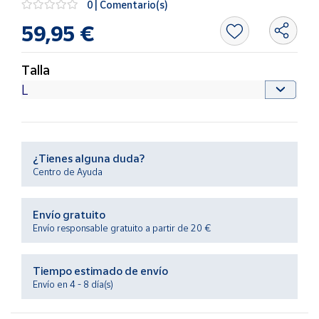
0 | Comentario(s)
Productos
Solidarios
59,95 €
Ayuda
Talla
Centro
de ayuda
Contacto
¿Tienes alguna duda?
Centro de Ayuda
Vendedores
Envío gratuito
Mapa de
Envío responsable gratuito a partir de 20 €
vendedores
Hazte
Tiempo estimado de envío
vendedor
Envío en 4 - 8 día(s)
Área
vendedor