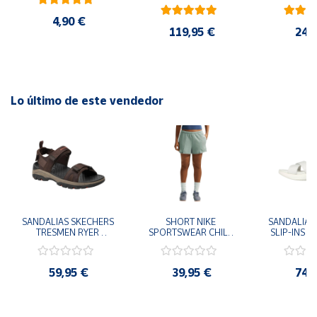
AMARILLO SHOYEL 
NEGRO JR6303 
4,90 €
CASUAL SNEAKER 
119,95 €
24,
HOMBRE
Lo último de este vendedor
SANDALIAS SKECHERS 
SHORT NIKE 
SANDALIAS 
TRESMEN RYER 
SPORTSWEAR CHILL 
SLIP-INS U
MARRON CHOCOLATE 
TERRY VERDE II3980-
3.0 NEVER
205112-CHOC 
006 PANTALONES 
BLANCO
HOMBRE SANDALIAS 
CORTOS MUJER
119975
59,95 €
39,95 €
74,
COMODAS
SANDALIAS
MU