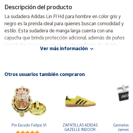
Descripción del producto
Cuenta
La sudadera Adidas Lin Fl Hd para hombre en color gris y
negro es la prenda ideal para quienes buscan comodidad y
Área
estilo. Esta sudadera de manga larga cuenta con una
cliente
capucha que brinda protección adicional, además de puños
acanalados que aseguran un ajuste perfecto. Su diseño
Ver más información
holgado permite libertad de movimiento, mientras que el
Ubicación
bolsillo de canguro añade funcionalidad. Fabricada con un
tejido suave, esta sudadera es perfecta para el uso diario o
Península
actividades deportivas. Luce el icónico logo de la marca con
Otros usuarios también compraron
y
orgullo. El color gris se combina fácilmente con cualquier
Baleares
atuendo, haciendo de esta sudadera una opción versátil y
Canarias,
moderna. Atrévete a lucir un look deportivo y elegante al
Ceuta y
Melilla
mismo tiempo. Sudadera manga larga Capucha Puños
acanalados Diseño holgado Bolsillo de canguro Tejido suave
Comodidad y estilo Logo de la marca
Pin Escudo Felipe VI
ZAPATILLAS ADIDAS 
Gemelos pa
GAZELLE INDOOR 
James B