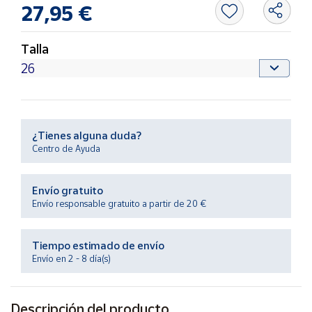
Productos
27,95 €
Solidarios
Talla
Ayuda
Centro
de ayuda
¿Tienes alguna duda?
Contacto
Centro de Ayuda
Vendedores
Envío gratuito
Envío responsable gratuito a partir de 20 €
Mapa de
vendedores
Tiempo estimado de envío
Hazte
Envío en 2 - 8 día(s)
vendedor
Área
vendedor
Descripción del producto