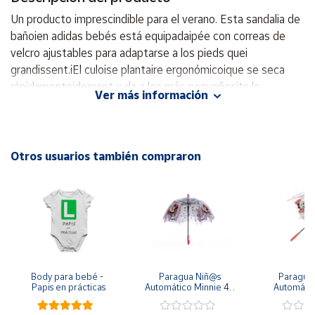
Un producto imprescindible para el verano. Esta sandalia de
Cuenta
bañoien adidas bebés está equipadaipée con correas de
velcro ajustables para adaptarse a los pieds quei
grandissent.iEl culoise plantaire ergonómicoique se seca
Área
cliente
rápidamenteidement y da a los más pequeñosits la
Ver más información
comodidad que necesitan para ils jugar en la playa o piscine.
Une sandale faite pour jouer dans l'eau. Fermeture par bride
Ubicación
auto-agrippante. Tige en EVA. Séchage rapide. Évacuation
de l'eau optimale. Assise plantaire ergonomique. -Una
Otros usuarios también compraron
Península
sandalia hecha para jugar en el agua. -Cierre de correa de
y
auto agarre. -Tige en EVA. -Secado rápido. -Evacuación
Baleares
óptima del agua. -Plantilla ergonómica.
Canarias,
Ceuta y
Melilla
Body para bebé - 
Paragua Niñ@s 
Paraguas 
Papis en prácticas
Automático Minnie 48 
Automátic
cm y 78 cm Diámetro
48cm y
diám