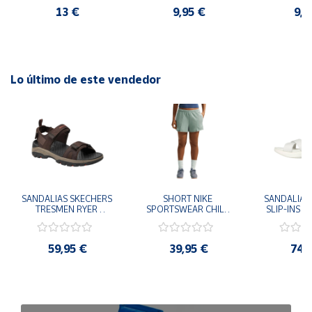
13 €
9,95 €
9,9
Lo último de este vendedor
SANDALIAS SKECHERS 
SHORT NIKE 
SANDALIAS 
TRESMEN RYER 
SPORTSWEAR CHILL 
SLIP-INS U
MARRON CHOCOLATE 
TERRY VERDE II3980-
3.0 NEVER
205112-CHOC 
006 PANTALONES 
BLANCO
HOMBRE SANDALIAS 
CORTOS MUJER
119975
59,95 €
39,95 €
74,
COMODAS
SANDALIAS
MU