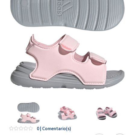
Artesanía
Oficina y
Papelería
Para Canarias,
Ceuta y Melilla
Más
populares
Bono
Cultural
Nuestros
vendedores
Las
novedades
de Correos
Market
0 | Comentario(s)