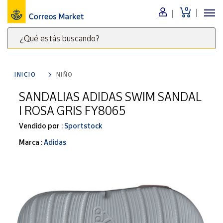
0
Menú
¿Qué estás buscando?
Nuestro
catálogo
Escribe
palabras
INICIO
NIÑO
clave
Alimentación
para
SANDALIAS ADIDAS SWIM SANDAL
Bebidas
buscar
I ROSA GRIS FY8065
Ocio y cultura
productos
en
Vendido por :
Sportstock
Juguetes y
juegos
Correos
Marca :
Adidas
Market
Libros y
.
revistas
Merchandising
y regalos
Tienda de
Correos