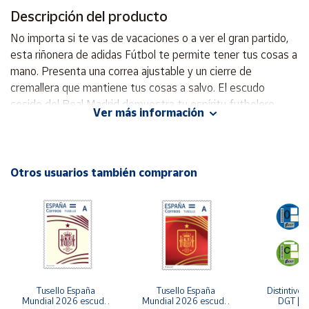
Descripción del producto
Cuenta
No importa si te vas de vacaciones o a ver el gran partido,
esta riñonera de adidas Fútbol te permite tener tus cosas a
Área
mano. Presenta una correa ajustable y un cierre de
cliente
cremallera que mantiene tus cosas a salvo. El escudo
cosido del Real Madrid demuestra tu espíritu futbolero.
Ver más información
Dimensiones: 28 cm ( ancho ) x 16 cm ( alto ) x 9 cm (
Ubicación
fondo ) Capacidad: 4 litros
Península
Otros usuarios también compraron
y
Baleares
Canarias,
Ceuta y
Melilla
Tusello España 
Tusello España 
Distintivo 
Mundial 2026 escudo 
Mundial 2026 escudo 
DGT | Et