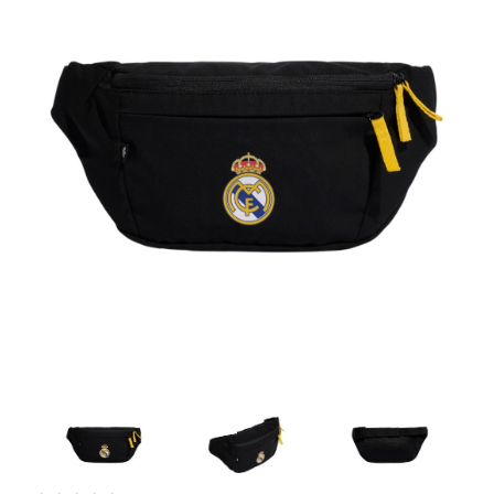
Artesanía
Oficina y
Papelería
Para Canarias,
Ceuta y Melilla
Más
populares
Bono
Cultural
Nuestros
vendedores
Las
novedades
de Correos
Market