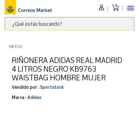
0
Menú
¿Qué estás buscando?
Nuestro
catálogo
Escribe
palabras
INICIO
clave
Alimentación
para
RIÑONERA ADIDAS REAL MADRID
Bebidas
buscar
4 LITROS NEGRO KB9763
Ocio y cultura
productos
WAISTBAG HOMBRE MUJER
en
Juguetes y
juegos
Correos
Vendido por :
Sportstock
Market
Libros y
Marca :
Adidas
.
revistas
Merchandising
y regalos
Tienda de
Correos