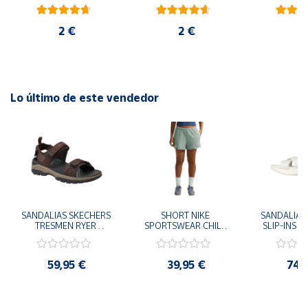
blanco
rojo
ambiental
2 €
2 €
6
Lo último de este vendedor
SANDALIAS SKECHERS 
SHORT NIKE 
SANDALIAS 
TRESMEN RYER 
SPORTSWEAR CHILL 
SLIP-INS U
MARRON CHOCOLATE 
TERRY VERDE II3980-
3.0 NEVER
205112-CHOC 
006 PANTALONES 
BLANCO
HOMBRE SANDALIAS 
CORTOS MUJER
119975
59,95 €
39,95 €
74,
COMODAS
SANDALIAS
MU