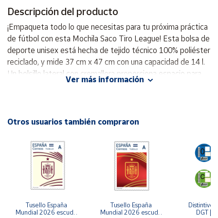
Descripción del producto
Cuenta
¡Empaqueta todo lo que necesitas para tu próxima práctica
de fútbol con esta Mochila Saco Tiro League! Esta bolsa de
Área
deporte unisex está hecha de tejido técnico 100% poliéster
cliente
reciclado, y mide 37 cm x 47 cm con una capacidad de 14 l.
Un bolsillo lateral con cremallera proporciona espacio para
Ver más información
su equipo, y una asa de mano en el interior para su
Ubicación
comodidad. ¡Prepárate para tu próxima aventura con esta
Mochila Saco Tiro League! imensiones: 37 cm x 47 cm
Península
Capacidad: 16 Litros Tejido técnico 100% poliéster
Otros usuarios también compraron
y
reciclado
Baleares
Canarias,
Ceuta y
Melilla
Tusello España 
Tusello España 
Distintivo 
Mundial 2026 escudo 
Mundial 2026 escudo 
DGT | Et