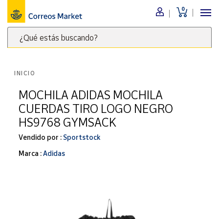
0
Menú
¿Qué estás buscando?
Nuestro
catálogo
Escribe
palabras
INICIO
clave
Alimentación
para
MOCHILA ADIDAS MOCHILA
Bebidas
buscar
CUERDAS TIRO LOGO NEGRO
Ocio y cultura
productos
HS9768 GYMSACK
en
Juguetes y
juegos
Correos
Vendido por :
Sportstock
Market
Libros y
Marca :
Adidas
.
revistas
Merchandising
y regalos
Tienda de
Correos