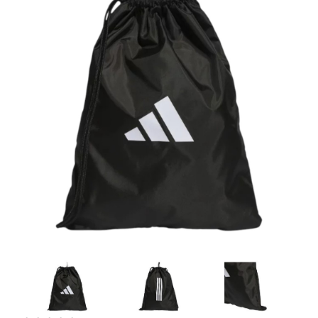
Artesanía
Oficina y
Papelería
Para Canarias,
Ceuta y Melilla
Más
populares
Bono
Cultural
Nuestros
vendedores
Las
novedades
de Correos
Market