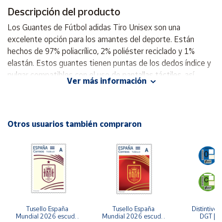
Descripción del producto
Cuenta
Los Guantes de Fútbol adidas Tiro Unisex son una
excelente opción para los amantes del deporte. Están
Área
hechos de 97% poliacrílico, 2% poliéster reciclado y 1%
cliente
elastán. Estos guantes tienen puntas de los dedos índice y
pulgar compatibles con el uso de pantallas táctiles, así
Ver más información
como puños de canalé. Están disponibles en un color negro
Ubicación
y blanco. Estos guantes son cómodos, resistentes y
duraderos, perfectos para los entrenamientos y partidos de
Península
fútbol. 97% poliacrílico 2% poliéster reciclado 1% elastán
Otros usuarios también compraron
y
Puntas de los dedos índice y pulgar compatibles con el uso
Baleares
de pantallas táctiles Puños de canalé
Canarias,
Ceuta y
Melilla
Tusello España 
Tusello España 
Distintivo 
Mundial 2026 escudo 
Mundial 2026 escudo 
DGT | Et