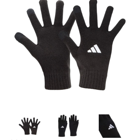
Artesanía
Oficina y
Papelería
Para Canarias,
Ceuta y Melilla
Más
populares
Bono
Cultural
Nuestros
vendedores
Las
novedades
de Correos
Market