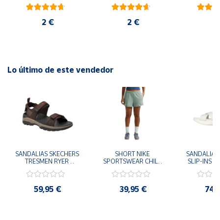
blanco
rojo
ambiental
2 €
2 €
6
Lo último de este vendedor
SANDALIAS SKECHERS 
SHORT NIKE 
SANDALIAS 
TRESMEN RYER 
SPORTSWEAR CHILL 
SLIP-INS U
MARRON CHOCOLATE 
TERRY VERDE II3980-
3.0 NEVER
205112-CHOC 
006 PANTALONES 
BLANCO
HOMBRE SANDALIAS 
CORTOS MUJER
119975
59,95 €
39,95 €
74,
COMODAS
SANDALIAS
MU