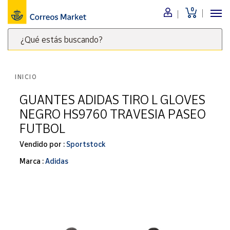
0
Menú
¿Qué estás buscando?
Nuestro
catálogo
Escribe
palabras
INICIO
clave
Alimentación
para
GUANTES ADIDAS TIRO L GLOVES
Bebidas
buscar
NEGRO HS9760 TRAVESIA PASEO
Ocio y cultura
productos
FUTBOL
en
Juguetes y
juegos
Correos
Vendido por :
Sportstock
Market
Libros y
Marca :
Adidas
.
revistas
Merchandising
y regalos
Tienda de
Correos