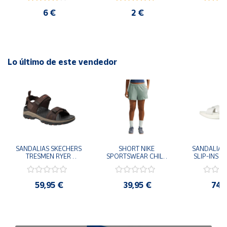
6 €
2 €
2
Lo último de este vendedor
SANDALIAS SKECHERS 
SHORT NIKE 
SANDALIAS 
TRESMEN RYER 
SPORTSWEAR CHILL 
SLIP-INS U
MARRON CHOCOLATE 
TERRY VERDE II3980-
3.0 NEVER
205112-CHOC 
006 PANTALONES 
BLANCO
HOMBRE SANDALIAS 
CORTOS MUJER
119975
59,95 €
39,95 €
74,
COMODAS
SANDALIAS
MU