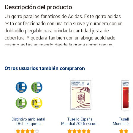
Descripción del producto
Cuenta
Un gorro para los fanáticos de Adidas. Este gorro adidas
está confeccionado con una tela suave y duradera con un
Área
dobladillo plegable para brindar la cantidad justa de
cliente
cobertura. Y quedará tan bien con un abrigo acolchado
cuando estés animando desde la grada como con un
cárdigan o un blazer entre semana. -Punto liso 100%
Ubicación
poliacrilicos. -Puño plegable.
Otros usuarios también compraron
Península
y
Baleares
Canarias,
Ceuta y
Melilla
Distintivo ambiental 
Tusello España 
Tusello 
DGT | Etiqueta 
Mundial 2026 escudo 
Mundial 20
ambiental oficial
blanco
ro