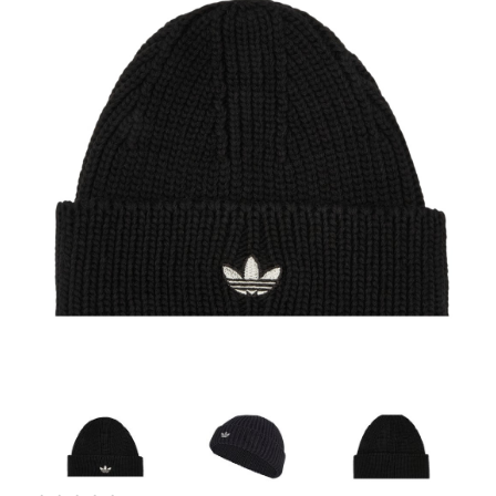
Artesanía
Oficina y
Papelería
Para Canarias,
Ceuta y Melilla
Más
populares
Bono
Cultural
Nuestros
vendedores
Las
novedades
de Correos
Market