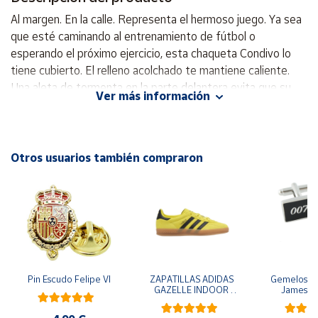
Al margen. En la calle. Representa el hermoso juego. Ya sea
Cuenta
que esté caminando al entrenamiento de fútbol o
esperando el próximo ejercicio, esta chaqueta Condivo lo
tiene cubierto. El relleno acolchado te mantiene caliente.
Área
cliente
Una aleta de tormenta en la parte delantera evita que su
Ver más información
juego se salga del curso. caracteristicas: Cuello alto Puños y
dobladillo elásticos. Cremallera completa con solapa de
Ubicación
tormenta Forro de poliéster Chaqueta acolchada para clima
fresco Bolsillos frontales con cremallera Especificaciones:
Otros usuarios también compraron
Península
Material: 100% poliamida Peso: 39 g. Tejido liso
y
Baleares
Canarias,
Ceuta y
Melilla
Pin Escudo Felipe VI
ZAPATILLAS ADIDAS 
Gemelos pa
GAZELLE INDOOR 
James B
AMARILLO SHOYEL 
NEGRO JR6303 