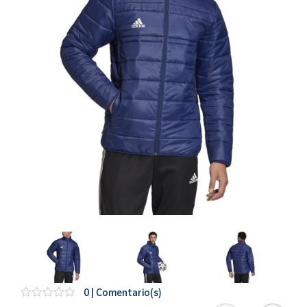
Artesanía
Oficina y
Papelería
Para Canarias,
Ceuta y Melilla
Más
populares
Bono
Cultural
Nuestros
vendedores
Las
novedades
de Correos
Market
0 | Comentario(s)