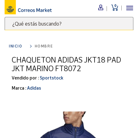
0
Menú
¿Qué estás buscando?
Nuestro
catálogo
Escribe
palabras
INICIO
HOMBRE
clave
Alimentación
para
CHAQUETON ADIDAS JKT18 PAD
Bebidas
buscar
JKT MARINO FT8072
Ocio y cultura
productos
en
Vendido por :
Sportstock
Juguetes y
juegos
Correos
Marca :
Adidas
Market
Libros y
.
revistas
Merchandising
y regalos
Tienda de
Correos