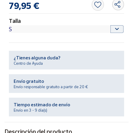
Productos
79,95 €
Solidarios
Talla
Ayuda
Centro
de ayuda
¿Tienes alguna duda?
Contacto
Centro de Ayuda
Vendedores
Envío gratuito
Envío responsable gratuito a partir de 20 €
Mapa de
vendedores
Tiempo estimado de envío
Hazte
Envío en 3 - 9 día(s)
vendedor
Área
vendedor
Descripción del producto