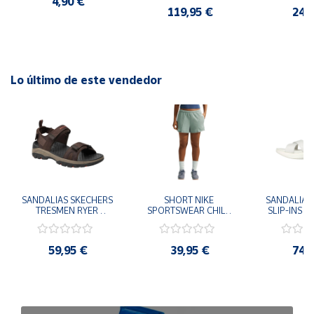
4,90 €
CASUAL SNEAKER 
119,95 €
24,
HOMBRE
Lo último de este vendedor
SANDALIAS SKECHERS 
SHORT NIKE 
SANDALIAS 
TRESMEN RYER 
SPORTSWEAR CHILL 
SLIP-INS U
MARRON CHOCOLATE 
TERRY VERDE II3980-
3.0 NEVER
205112-CHOC 
006 PANTALONES 
BLANCO
HOMBRE SANDALIAS 
CORTOS MUJER
119975
59,95 €
39,95 €
74,
COMODAS
SANDALIAS
MU