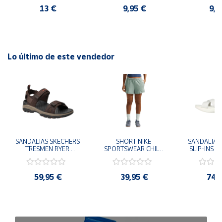
13 €
9,95 €
9,9
Lo último de este vendedor
SANDALIAS SKECHERS 
SHORT NIKE 
SANDALIAS 
TRESMEN RYER 
SPORTSWEAR CHILL 
SLIP-INS U
MARRON CHOCOLATE 
TERRY VERDE II3980-
3.0 NEVER
205112-CHOC 
006 PANTALONES 
BLANCO
HOMBRE SANDALIAS 
CORTOS MUJER
119975
59,95 €
39,95 €
74,
COMODAS
SANDALIAS
MU