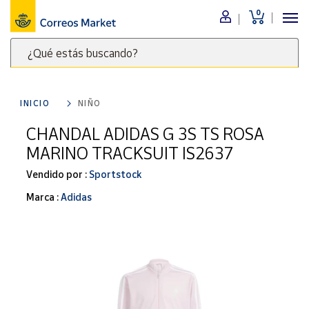
0
Menú
¿Qué estás buscando?
Nuestro
catálogo
Escribe
palabras
INICIO
NIÑO
clave
Alimentación
para
CHANDAL ADIDAS G 3S TS ROSA
Bebidas
buscar
MARINO TRACKSUIT IS2637
Ocio y cultura
productos
en
Vendido por :
Sportstock
Juguetes y
juegos
Correos
Marca :
Adidas
Market
Libros y
.
revistas
Merchandising
y regalos
Tienda de
Correos