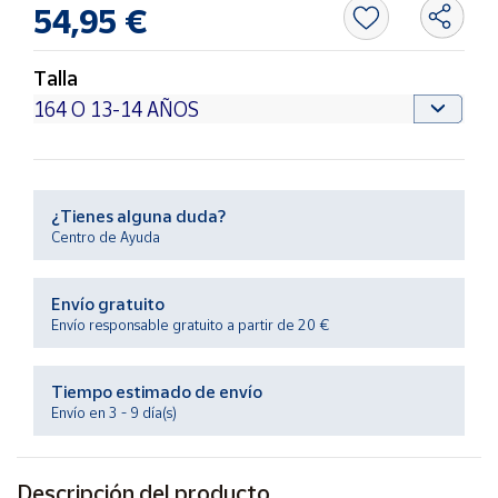
Productos
54,95 €
Solidarios
Talla
Ayuda
Centro
de ayuda
¿Tienes alguna duda?
Contacto
Centro de Ayuda
Vendedores
Envío gratuito
Envío responsable gratuito a partir de 20 €
Mapa de
vendedores
Tiempo estimado de envío
Hazte
Envío en 3 - 9 día(s)
vendedor
Área
vendedor
Descripción del producto