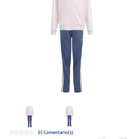
Artesanía
Oficina y
Papelería
Para Canarias,
Ceuta y Melilla
Más
populares
Bono
Cultural
Nuestros
vendedores
Las
novedades
de Correos
Market
0 | Comentario(s)