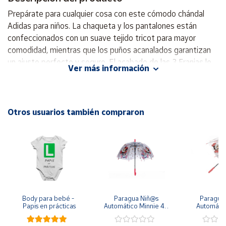
Prepárate para cualquier cosa con este cómodo chándal
Cuenta
Adidas para niños. La chaqueta y los pantalones están
confeccionados con un suave tejido tricot para mayor
comodidad, mientras que los puños acanalados garantizan
Área
cliente
un ajuste perfecto y seguro. El acabado de las 3 Franjas le
Ver más información
da un aspecto distintivo de Adidas. Fabricado con
materiales 100% reciclados, este producto es solo una de
Ubicación
nuestras soluciones para eliminar la contaminación plástica.
Un cómodo conjunto compuesto por sudadera y pantalón
Otros usuarios también compraron
Península
elaborado con materiales reciclados. Ajuste estándar
y
Chaqueta: Cremallera completa con cuello alto acanalado
Baleares
Jersey fabricado 100% con poliéster reciclado Chaqueta:
Canarias,
bolsillos delanteros Sudadera: Dobladillo y puños con puños.
Ceuta y
Melilla
Body para bebé - 
Paragua Niñ@s 
Paraguas 
Papis en prácticas
Automático Minnie 48 
Automátic
cm y 78 cm Diámetro
48cm y
diám