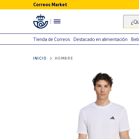
Correos Market
Menú
¿Qu
Nuestro
catálogo
Tienda de Correos
Destacado en alimentación
Beb
Alimentación
INICIO
HOMBRE
Bebidas
Ocio y cultura
Juguetes y
juegos
Libros y
revistas
Merchandising
y regalos
Tienda de
Correos