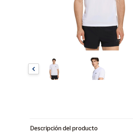
Artesanía
Oficina y
Papelería
Para Canarias,
Ceuta y Melilla
Más
populares
Bono
Cultural
Nuestros
vendedores
Las
novedades
de Correos
Market
Descripción del producto