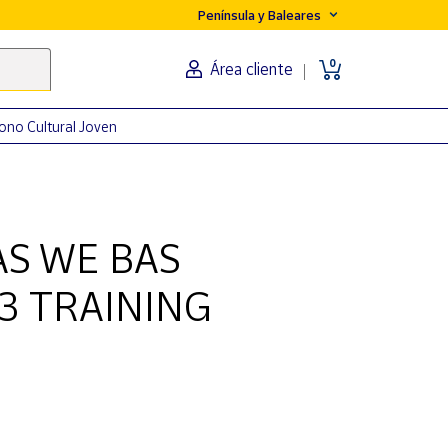
Península y Baleares
0
Área cliente
ono Cultural Joven
AS WE BAS
3 TRAINING