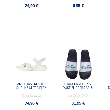
24,90 €
6,95 €
SANDALIAS SKECHERS 
CHANCLAS ELLESSE 
SLIP-INS ULTRA FLEX 
DUKE SLIPPERS AZUL 
D
-
3.0 NEVER BETTER 
MARINO 
BLANCO OFF 119975-
ADELAIDE022-E-
OFWT SANDALIAS 
EVAPVC-153 FLIP 
COMODAS MUJER
FLOP SANDALIAS 
74,95 €
31,95 €
COMODAS HOMBRE