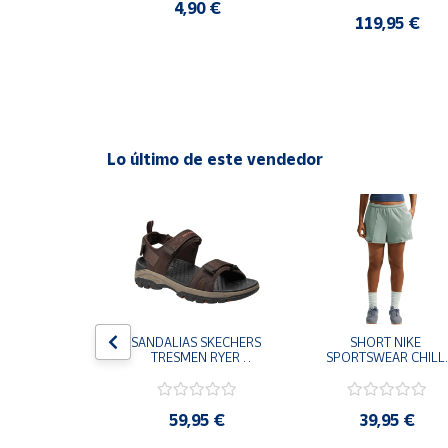
CASUAL SNEAKER 
4,90 €
HOMBRE
0 €
119,95 €
Cuenta
Área
cliente
Lo último de este vendedor
Ubicación
Península
y
Baleares
Canarias,
Ceuta y
Melilla
S CHAMPION 
SANDALIAS SKECHERS 
SHORT NIKE 
 TD NEGRO 
TRESMEN RYER 
SPORTSWEAR CHILL 
9-KK002 
MARRON CHOCOLATE 
TERRY VERDE II3980
 NIÑO NIÑA
205112-CHOC 
006 PANTALONES 
HOMBRE SANDALIAS 
CORTOS MUJER
COMODAS
,95 €
59,95 €
39,95 €