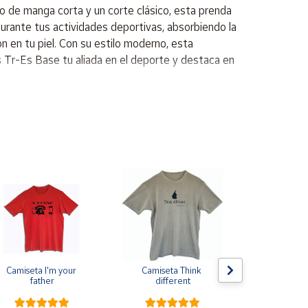
o de manga corta y un corte clásico, esta prenda
rante tus actividades deportivas, absorbiendo la
 en tu piel. Con su estilo moderno, esta
as Tr-Es Base tu aliada en el deporte y destaca en
Camiseta I'm your 
Camiseta Think 
Pin de s
father
different
escarapela E
Cruz de Sa