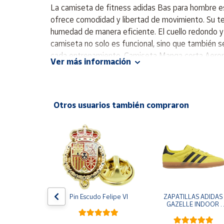
Productos
La camiseta de fitness adidas Bas para hombre es 
Solidarios
ofrece comodidad y libertad de movimiento. Su te
humedad de manera eficiente. El cuello redondo y 
camiseta no solo es funcional, sino que también se
Ayuda
cada entrenamiento. Camiseta Manga corta Aeror
Ver más información
Centro
de ayuda
Contacto
Otros usuarios también compraron
Vendedores
Mapa de
vendedores
Hazte
vendedor
e One Piece 
Pin Escudo Felipe VI
ZAPATILLAS ADIDAS 
egro
GAZELLE INDOOR 
Área
AMARILLO SHOYEL 
vendedor
NEGRO JR6303 