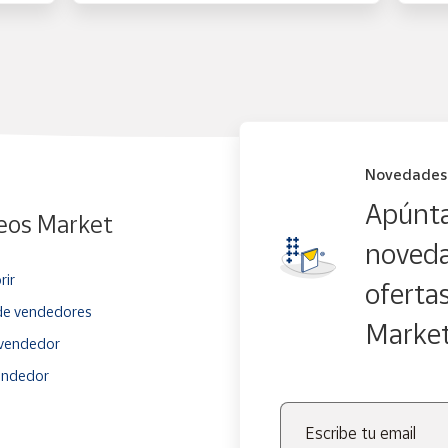
Novedades
Apúnta
eos Market
noveda
rir
oferta
e vendedores
Marke
vendedor
endedor
Escribe tu email