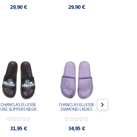
29,90 €
29,90 €
3,9
CHANCLAS ELLESSE 
CHANCLAS ELLESSE 
CHANCLAS 
UKE SLIPPERS NEGRO 
DIAMOND LADIES 
DIAMOND 
ADELAIDE022-E-
SLIPPERS LILA 
SLIPPERS
EVAPVC-001 FLIP 
ADELAIDE028-
ADELAI
FLOP SANDALIAS 
EVAPVC-664 FLIP 
EVAPVC-00
COMODAS HOMBRE
FLOP SANDALIAS 
FLOP SAN
31,95 €
34,95 €
34,9
COMODAS MUJER
COMODAS