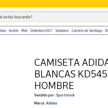
é estás buscando?
Escribe
palabras
clave
idas
Aceite
Miel
Distintivo DGT
Solidario
Camino de Santiago
B
para
buscar
productos
en
CAMISETA ADID
Correos
Market
BLANCAS KD545
.
HOMBRE
Vendido por :
Sportstock
Marca :
Adidas