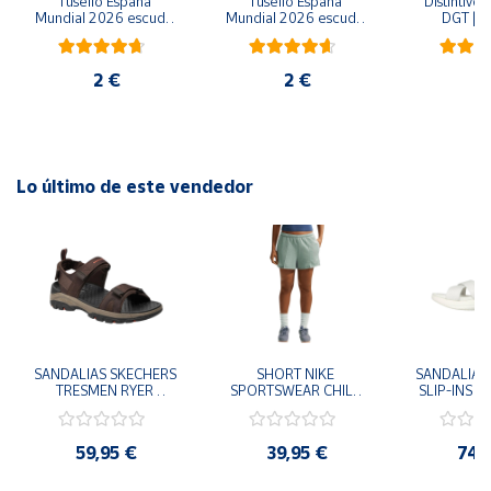
Tusello España 
Tusello España 
Distintivo 
Mundial 2026 escudo 
Mundial 2026 escudo 
DGT | Et
blanco
rojo
ambiental
2 €
2 €
6
Lo último de este vendedor
SANDALIAS SKECHERS 
SHORT NIKE 
SANDALIAS 
TRESMEN RYER 
SPORTSWEAR CHILL 
SLIP-INS U
MARRON CHOCOLATE 
TERRY VERDE II3980-
3.0 NEVER
205112-CHOC 
006 PANTALONES 
BLANCO
HOMBRE SANDALIAS 
CORTOS MUJER
119975
59,95 €
39,95 €
74,
COMODAS
SANDALIAS
MU