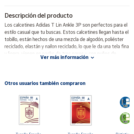
Cuenta
Descripción del producto
Los calcetines Adidas T Lin Ankle 3P son perfectos para el
Área
estilo casual que tu buscas. Estos calcetines llegan hasta el
cliente
tobillo, están hechos de una mezcla de algodón, poliéster
reciclado, elastán y nailon reciclado, lo que le da una tela fina
y ligera, vienen en packs de tres pares y con puños de
Ubicación
Ver más información
canalé para mayor comodidad. ¡Compra estos calcetines y
haz que tu hijo vaya siempre a la moda! Largo hasta el
Península
tobillo 68% algodón / 29% poliéster reciclado / 2% elastán /
y
Baleares
1% nailon reciclado Tejido fino y ligero Tres pares por
Otros usuarios también compraron
paquete Puños de canalé
Canarias,
Ceuta y
Melilla