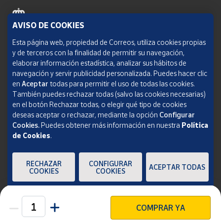
AVISO DE COOKIES
Política de cookies
Esta página web, propiedad de Correos, utiliza cookies propias
y de terceros con la finalidad de permitir su navegación,
Aviso legal
elaborar información estadística, analizar sus hábitos de
navegación y servir publicidad personalizada. Puedes hacer clic
Condiciones del servicio
en
Aceptar
todas para permitir el uso de todas las cookies.
También puedes rechazar todas (salvo las cookies necesarias)
Política de Privacidad Web
en el botón Rechazar todas, o elegir qué tipo de cookies
deseas aceptar o rechazar, mediante la opción
Configurar
Informe de transparencia
Cookies.
Puedes obtener más información en nuestra
Política
de Cookies
.
SOCIEDAD ESTATAL CORREOS Y TELÉGRAFOS, S.A., S.M.E. Todos los derechos
reservados.
RECHAZAR
CONFIGURAR
ACEPTAR TODAS
COOKIES
COOKIES
COMPRAR YA
Unidades