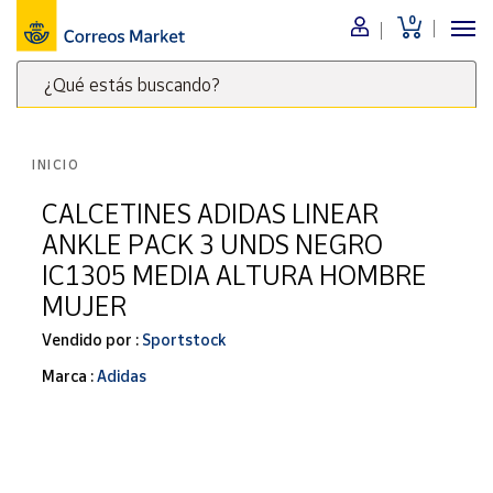
0
Menú
¿Qué estás buscando?
Nuestro
catálogo
Escribe
palabras
INICIO
clave
Alimentación
para
CALCETINES ADIDAS LINEAR
Bebidas
buscar
ANKLE PACK 3 UNDS NEGRO
Ocio y cultura
productos
IC1305 MEDIA ALTURA HOMBRE
en
Juguetes y
MUJER
juegos
Correos
Market
Libros y
Vendido por :
Sportstock
.
revistas
Marca :
Adidas
Merchandising
y regalos
Tienda de
Correos