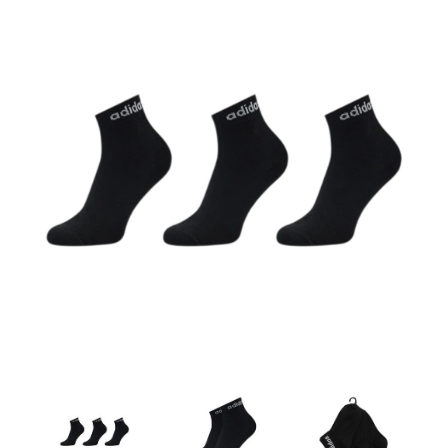
Artesanía
Oficina y
Papelería
Para Canarias,
Ceuta y Melilla
Más
populares
Bono
Cultural
Nuestros
vendedores
Las
novedades
de Correos
Market