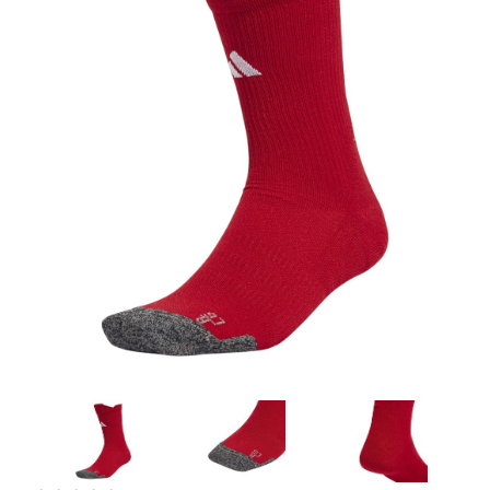
Artesanía
Oficina y
Papelería
Para Canarias,
Ceuta y Melilla
Más
populares
Bono
Cultural
Nuestros
vendedores
Las
novedades
de Correos
Market