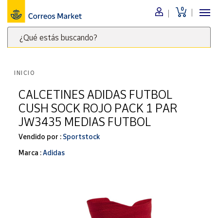
0
Menú
¿Qué estás buscando?
Nuestro
catálogo
Escribe
palabras
INICIO
clave
Alimentación
para
CALCETINES ADIDAS FUTBOL
Bebidas
buscar
CUSH SOCK ROJO PACK 1 PAR
Ocio y cultura
productos
JW3435 MEDIAS FUTBOL
en
Juguetes y
juegos
Correos
Vendido por :
Sportstock
Market
Libros y
Marca :
Adidas
.
revistas
Merchandising
y regalos
Tienda de
Correos