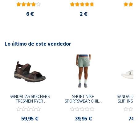
ambiental oficial
blanco
ro
6 €
2 €
2
Lo último de este vendedor
SANDALIAS SKECHERS 
SHORT NIKE 
SANDALIAS 
TRESMEN RYER 
SPORTSWEAR CHILL 
SLIP-INS U
MARRON CHOCOLATE 
TERRY VERDE II3980-
3.0 NEVER
205112-CHOC 
006 PANTALONES 
BLANCO
HOMBRE SANDALIAS 
CORTOS MUJER
119975
59,95 €
39,95 €
74,
COMODAS
SANDALIAS
MU