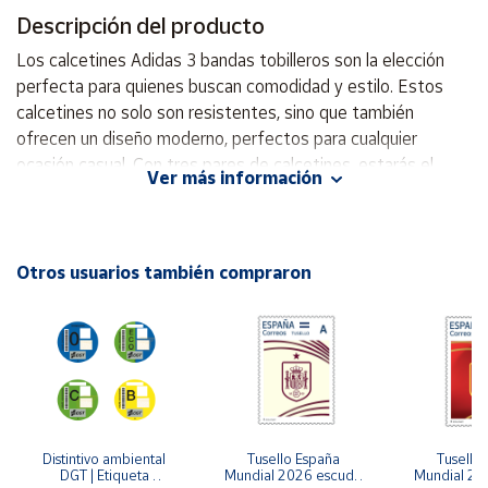
Descripción del producto
Cuenta
Los calcetines Adidas 3 bandas tobilleros son la elección
perfecta para quienes buscan comodidad y estilo. Estos
Área
calcetines no solo son resistentes, sino que también
cliente
ofrecen un diseño moderno, perfectos para cualquier
ocasión casual. Con tres pares de calcetines, estarás el
Ver más información
triple de preparado para todo lo que te depare la semana.
Ubicación
Estos calcetines tobilleros de Adidas se han diseñado para
acompañarte en todas tus aventuras diarias. Las clásicas 3
Península
bandas y el logotipo del trébol muestran tu lado más
Otros usuarios también compraron
y
deportivo. Tejido: 62% algodón, 36% poliéster (reciclado),
Baleares
1% elastano, 1% nailon (reciclado). Material duradero Logo
Canarias,
de la marca
Ceuta y
Melilla
Distintivo ambiental 
Tusello España 
Tusello 
DGT | Etiqueta 
Mundial 2026 escudo 
Mundial 20