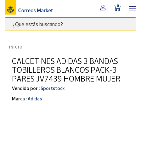
0
Menú
¿Qué estás buscando?
Nuestro
catálogo
Escribe
palabras
INICIO
clave
Alimentación
para
CALCETINES ADIDAS 3 BANDAS
Bebidas
buscar
TOBILLEROS BLANCOS PACK-3
Ocio y cultura
productos
PARES JV7439 HOMBRE MUJER
en
Juguetes y
juegos
Correos
Vendido por :
Sportstock
Market
Libros y
Marca :
Adidas
.
revistas
Merchandising
y regalos
Tienda de
Correos