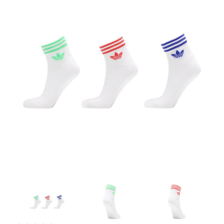
Artesanía
Oficina y
Papelería
Para Canarias,
Ceuta y Melilla
Más
populares
Bono
Cultural
Nuestros
vendedores
Las
novedades
de Correos
Market