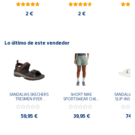
blanco
rojo
ambiental
2 €
2 €
6
Lo último de este vendedor
SANDALIAS SKECHERS 
SHORT NIKE 
SANDALIAS 
TRESMEN RYER 
SPORTSWEAR CHILL 
SLIP-INS U
MARRON CHOCOLATE 
TERRY VERDE II3980-
3.0 NEVER
205112-CHOC 
006 PANTALONES 
BLANCO
HOMBRE SANDALIAS 
CORTOS MUJER
119975
59,95 €
39,95 €
74,
COMODAS
SANDALIAS
MU