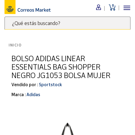
0
Menú
¿Qué estás buscando?
Nuestro
catálogo
Escribe
palabras
INICIO
clave
Alimentación
para
BOLSO ADIDAS LINEAR
Bebidas
buscar
ESSENTIALS BAG SHOPPER
Ocio y cultura
productos
NEGRO JG1053 BOLSA MUJER
en
Juguetes y
juegos
Correos
Vendido por :
Sportstock
Market
Libros y
Marca :
Adidas
.
revistas
Merchandising
y regalos
Tienda de
Correos