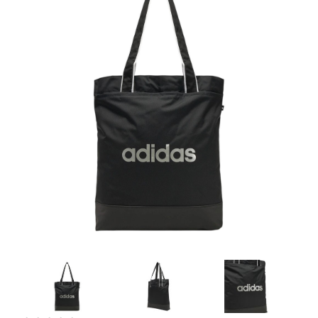
Artesanía
Oficina y
Papelería
Para Canarias,
Ceuta y Melilla
Más
populares
Bono
Cultural
Nuestros
vendedores
Las
novedades
de Correos
Market