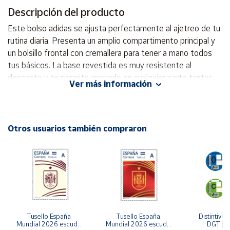
Descripción del producto
Cuenta
Este bolso adidas se ajusta perfectamente al ajetreo de tu
rutina diaria. Presenta un amplio compartimento principal y
Área
un bolsillo frontal con cremallera para tener a mano todos
cliente
tus básicos. La base revestida es muy resistente al
desgaste y te permite apoyarlo en cualquier parte tantas
Ver más información
veces como quieras. Dimensiones: 9 cm x 43 cm x 42 cm
Ubicación
Capacidad: 19,25 LITROS Exterior: 100% poliéster
(reciclado); Interior: 100% elastómero termoplástico Bolsillo
Península
frontal con cremallera Base con revestimiento de TPE
Otros usuarios también compraron
y
resistente Material brillante
Baleares
Canarias,
Ceuta y
Melilla
Tusello España 
Tusello España 
Distintivo 
Mundial 2026 escudo 
Mundial 2026 escudo 
DGT | Et