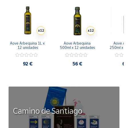
x12
x12
Aove Arbequina 1L x 
Aove Arbequina 
Aove Arb
12 unidades
500ml x 12 unidades
250ml x 2
92 €
56 €
68
Camino de Santiago