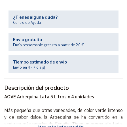
Productos
Solidarios
¿Tienes alguna duda?
Centro de Ayuda
Ayuda
Envío gratuito
Centro
Envío responsable gratuito a partir de 20 €
de ayuda
Contacto
Tiempo estimado de envío
Envío en 4 - 7 día(s)
Vendedores
Descripción del producto
Mapa de
vendedores
AOVE Arbequina Lata 5 Litros x 4 unidades
Hazte
vendedor
Más pequeña que otras variedades, de color verde intenso
y de sabor dulce, la
Arbequina
se ha convertido en la
Área
vendedor
aceituna más popular de España. Tiene un aroma afrutado,