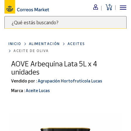
0
Menú
¿Qué estás buscando?
Nuestro
catálogo
Escribe
palabras
INICIO
ALIMENTACIÓN
ACEITES
clave
Alimentación
ACEITE DE OLIVA
para
Bebidas
buscar
AOVE Arbequina Lata 5L x 4
Ocio y cultura
productos
unidades
en
Juguetes y
juegos
Correos
Vendido por :
Agrupación Hortofrutícola Lucas
Market
Libros y
Marca :
Aceite Lucas
.
revistas
Merchandising
y regalos
Tienda de
Correos