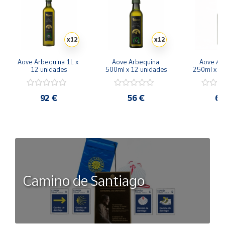
x12
x12
Aove Arbequina 1L x 
Aove Arbequina 
Aove Arb
12 unidades
500ml x 12 unidades
250ml x 2
92 €
56 €
68
Camino de Santiago