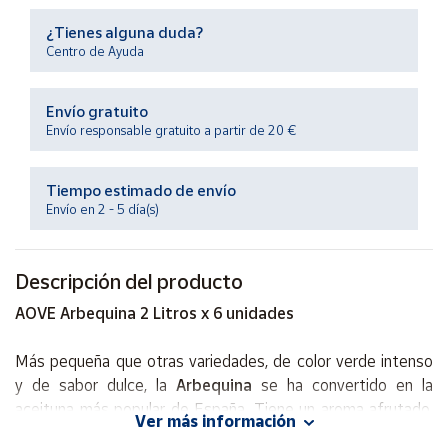
Productos
Solidarios
¿Tienes alguna duda?
Centro de Ayuda
Ayuda
Envío gratuito
Envío responsable gratuito a partir de 20 €
Centro
de ayuda
Tiempo estimado de envío
Contacto
Envío en 2 - 5 día(s)
Vendedores
Descripción del producto
AOVE Arbequina 2 Litros x 6 unidades
Mapa de
vendedores
Más pequeña que otras variedades, de color verde intenso
Hazte
vendedor
y de sabor dulce, la
Arbequina
se ha convertido en la
aceituna más popular de España. Tiene un aroma afrutado,
Área
Ver más información
teñido con almendra y sabor dulce, que hace que también
vendedor