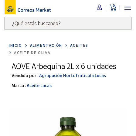
0
Menú
¿Qué estás buscando?
Nuestro
catálogo
Escribe
palabras
INICIO
ALIMENTACIÓN
ACEITES
clave
Alimentación
ACEITE DE OLIVA
para
Bebidas
buscar
AOVE Arbequina 2L x 6 unidades
Ocio y cultura
productos
Vendido por :
Agrupación Hortofrutícola Lucas
en
Juguetes y
juegos
Correos
Marca :
Aceite Lucas
Market
Libros y
.
revistas
Merchandising
y regalos
Tienda de
Correos