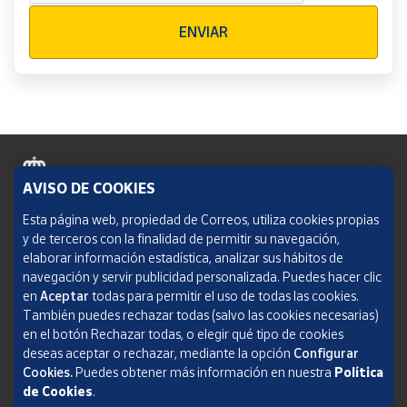
Verificación reCAPTCHA
ENVIAR
AVISO DE COOKIES
Política de cookies
Esta página web, propiedad de Correos, utiliza cookies propias
y de terceros con la finalidad de permitir su navegación,
Aviso legal
elaborar información estadística, analizar sus hábitos de
navegación y servir publicidad personalizada. Puedes hacer clic
Condiciones del servicio
en
Aceptar
todas para permitir el uso de todas las cookies.
También puedes rechazar todas (salvo las cookies necesarias)
Política de Privacidad Web
en el botón Rechazar todas, o elegir qué tipo de cookies
deseas aceptar o rechazar, mediante la opción
Configurar
Informe de transparencia
Cookies.
Puedes obtener más información en nuestra
Política
SOCIEDAD ESTATAL CORREOS Y TELÉGRAFOS, S.A., S.M.E. Todos los derechos
de Cookies
.
reservados.