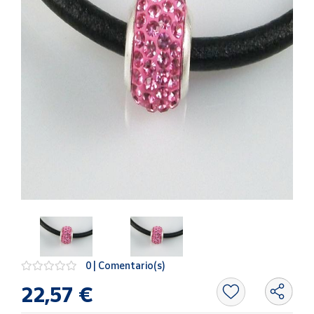
Artesanía
Oficina y
Papelería
Para Canarias,
Ceuta y Melilla
Más
populares
Bono
Cultural
Nuestros
vendedores
Las
novedades
0 | Comentario(s)
de Correos
Market
22,57 €