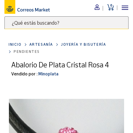
0
Menú
¿Qué estás buscando?
Nuestro
catálogo
Escribe
palabras
INICIO
ARTESANÍA
JOYERÍA Y BISUTERÍA
clave
Alimentación
PENDIENTES
para
Bebidas
buscar
Abalorio De Plata Cristal Rosa 4
Ocio y cultura
productos
Vendido por :
Minoplata
en
Juguetes y
juegos
Correos
Market
Libros y
.
revistas
Merchandising
y regalos
Tienda de
Correos