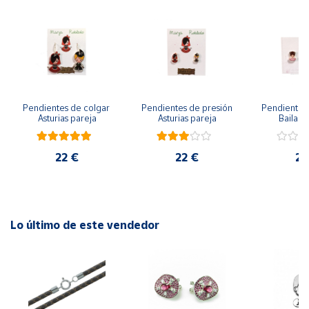
Cuenta
Área
cliente
Pendientes de colgar 
Pendientes de presión 
Pendientes 
Asturias pareja
Asturias pareja
Bailarin
Ubicación
22 €
22 €
22
Península
y
Baleares
Canarias,
Ceuta y
Lo último de este vendedor
Melilla