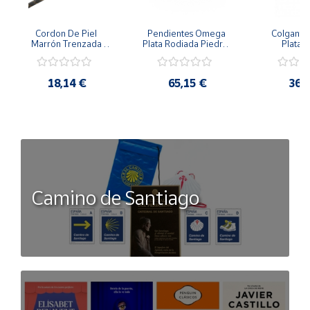
Cordon De Piel 
Pendientes Omega 
Colgante 
Marrón Trenzada 
Plata Rodiada Piedras 
Plata D
4Mm Con Terminal De 
Rosas Con Circonitas
Person
Plata De 45Cm
18,14 €
65,15 €
36,
Camino de Santiago