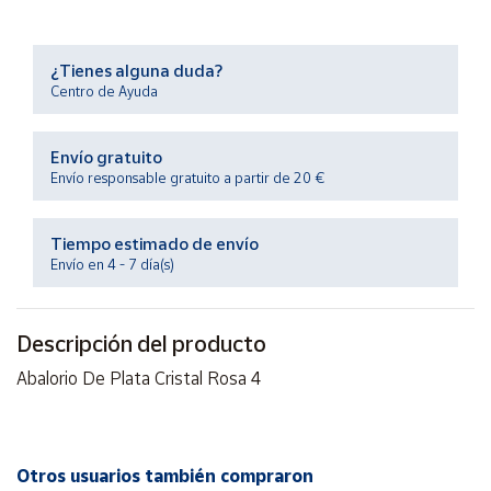
Productos
Solidarios
¿Tienes alguna duda?
Centro de Ayuda
Ayuda
Envío gratuito
Centro
Envío responsable gratuito a partir de 20 €
de ayuda
Contacto
Tiempo estimado de envío
Envío en 4 - 7 día(s)
Vendedores
Descripción del producto
Mapa de
vendedores
Abalorio De Plata Cristal Rosa 4
Hazte
vendedor
Área
Otros usuarios también compraron
vendedor