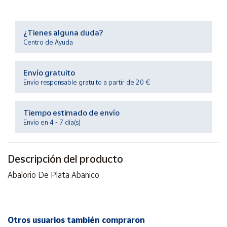
Productos
Solidarios
¿Tienes alguna duda?
Centro de Ayuda
Ayuda
Envío gratuito
Centro
Envío responsable gratuito a partir de 20 €
de ayuda
Contacto
Tiempo estimado de envío
Envío en 4 - 7 día(s)
Vendedores
Descripción del producto
Mapa de
vendedores
Abalorio De Plata Abanico
Hazte
vendedor
Área
Otros usuarios también compraron
vendedor