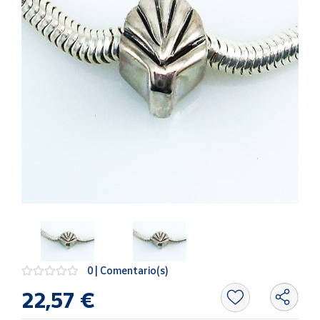
Artesanía
Oficina y
Papelería
Para Canarias,
Ceuta y Melilla
Más
populares
Bono
Cultural
Nuestros
vendedores
Las
novedades
0 | Comentario(s)
de Correos
Market
22,57 €