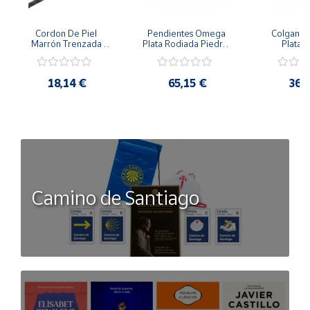
Cordon De Piel 
Pendientes Omega 
Colgante 
Marrón Trenzada 
Plata Rodiada Piedras 
Plata D
4Mm Con Terminal De 
Rosas Con Circonitas
Person
Plata De 45Cm
18,14 €
65,15 €
36,
Camino de Santiago