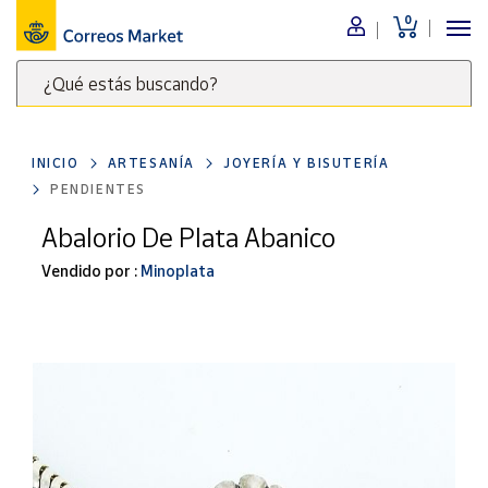
0
Menú
¿Qué estás buscando?
Nuestro
catálogo
Escribe
palabras
INICIO
ARTESANÍA
JOYERÍA Y BISUTERÍA
clave
Alimentación
PENDIENTES
para
Bebidas
buscar
Abalorio De Plata Abanico
Ocio y cultura
productos
Vendido por :
Minoplata
en
Juguetes y
juegos
Correos
Market
Libros y
.
revistas
Merchandising
y regalos
Tienda de
Correos