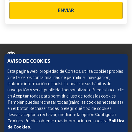
Verificación reCAPTCHA
ENVIAR
AVISO DE COOKIES
Política de cookies
Esta página web, propiedad de Correos, utiliza cookies propias
y de terceros con la finalidad de permitir su navegación,
Aviso legal
elaborar información estadística, analizar sus hábitos de
navegación y servir publicidad personalizada. Puedes hacer clic
Condiciones del servicio
en
Aceptar
todas para permitir el uso de todas las cookies.
También puedes rechazar todas (salvo las cookies necesarias)
Política de Privacidad Web
en el botón Rechazar todas, o elegir qué tipo de cookies
deseas aceptar o rechazar, mediante la opción
Configurar
Informe de transparencia
Cookies.
Puedes obtener más información en nuestra
Política
SOCIEDAD ESTATAL CORREOS Y TELÉGRAFOS, S.A., S.M.E. Todos los derechos
de Cookies
.
reservados.