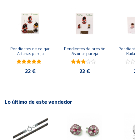
Cuenta
Área
cliente
Pendientes de colgar 
Pendientes de presión 
Pendientes 
Asturias pareja
Asturias pareja
Bailarin
Ubicación
22 €
22 €
22
Península
y
Baleares
Canarias,
Ceuta y
Lo último de este vendedor
Melilla