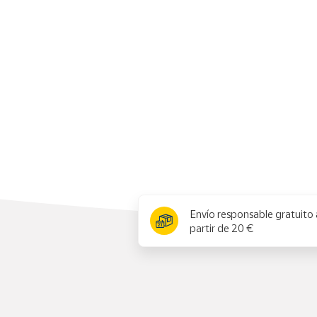
Productos
Solidarios
Ayuda
Centro
de ayuda
Contacto
Vendedores
x
Envío responsable gratuito 
Mapa de
partir de 20 €
vendedores
Hazte
vendedor
Área
vendedor