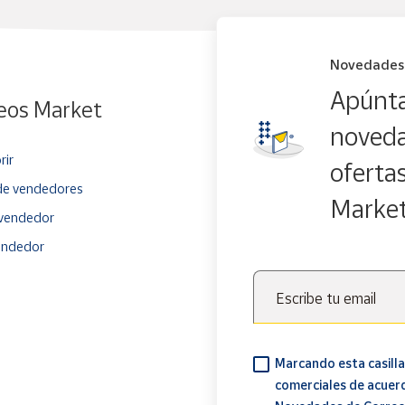
Novedades
Apúnta
eos Market
noveda
rir
oferta
e vendedores
Marke
vendedor
endedor
Escribe tu email
Marcando esta casilla
comerciales de acuer