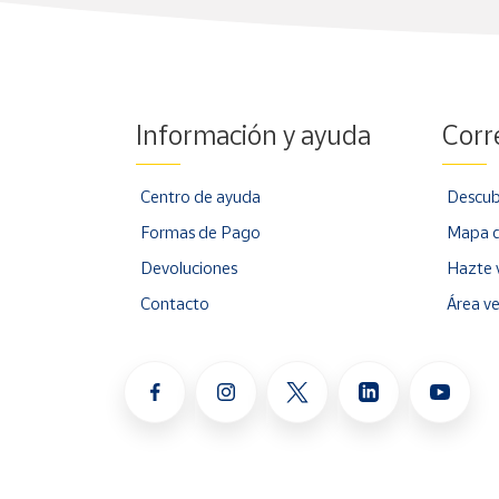
Cuenta
Área
Información y ayuda
Corr
cliente
Centro de ayuda
Descub
Ubicación
Formas de Pago
Mapa d
Península
Devoluciones
Hazte 
y
Contacto
Área v
Baleares
Canarias,
Ceuta y
Melilla