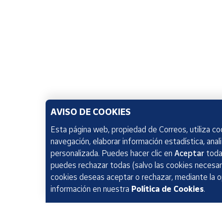
AVISO DE COOKIES
Esta página web, propiedad de Correos, utiliza coo
navegación, elaborar información estadística, anal
personalizada. Puedes hacer clic en
Aceptar
todas
puedes rechazar todas (salvo las cookies necesari
cookies deseas aceptar o rechazar, mediante la 
información en nuestra
Política de Cookies
.