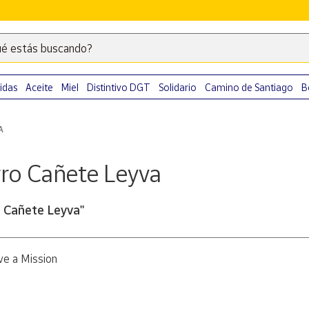
é estás buscando?
Escribe
palabras
clave
idas
Aceite
Miel
Distintivo DGT
Solidario
Camino de Santiago
B
para
buscar
A
productos
en
ro Cañete Leyva
Correos
Market
.
o Cañete Leyva"
e a Mission