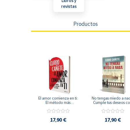
Libros y
Artesanía
revistas
Oficina y
Papelería
Productos
Para Canarias,
Ceuta y Melilla
Más
populares
Bono
Cultural
Nuestros
vendedores
El amor comienza en ti: 
No tengas miedo a nad
Las
El método más 
Cumple tus deseos co
poderoso para 
amor, alegría y paz 
novedades
aumentar tu autoestima y 
interior -No Ficción
de Correos
tu felicidad -No Ficción
Market
17,90 €
17,90 €