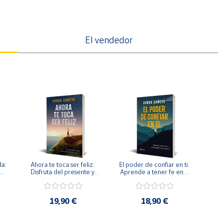
El vendedor
a: 
Ahora te toca ser feliz: 
El poder de confiar en ti: 
n 
Disfruta del presente y 
Aprende a tener fe en ti 
haz que llegue todo lo 
y conseguirás lo que 
bueno -No Ficción
quieras -No Ficción
19,90 €
18,90 €