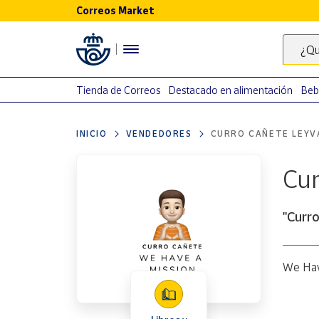
Correos Market
Menú
¿Qu
Nuestro
catálogo
Tienda de Correos
Destacado en alimentación
Beb
Alimentación
INICIO
VENDEDORES
CURRO CAÑETE LEYV
Bebidas
Ocio y cultura
Cur
Juguetes y
juegos
"Curr
Libros y
revistas
Merchandising
We Hav
y regalos
Tienda de
Correos