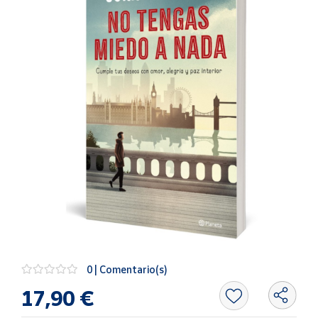
Artesanía
Oficina y
Papelería
Para Canarias,
Ceuta y Melilla
Más
populares
Bono
Cultural
Nuestros
vendedores
Las
novedades
0 | Comentario(s)
de Correos
Market
17,90 €