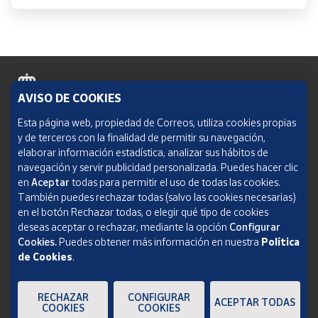
AVISO DE COOKIES
Política de cookies
Esta página web, propiedad de Correos, utiliza cookies propias
y de terceros con la finalidad de permitir su navegación,
Aviso legal
elaborar información estadística, analizar sus hábitos de
navegación y servir publicidad personalizada. Puedes hacer clic
Condiciones del servicio
en
Aceptar
todas para permitir el uso de todas las cookies.
También puedes rechazar todas (salvo las cookies necesarias)
Política de Privacidad Web
en el botón Rechazar todas, o elegir qué tipo de cookies
deseas aceptar o rechazar, mediante la opción
Configurar
Informe de transparencia
Cookies.
Puedes obtener más información en nuestra
Política
de Cookies
.
SOCIEDAD ESTATAL CORREOS Y TELÉGRAFOS, S.A., S.M.E. Todos los derechos
reservados.
RECHAZAR
CONFIGURAR
ACEPTAR TODAS
COOKIES
COOKIES