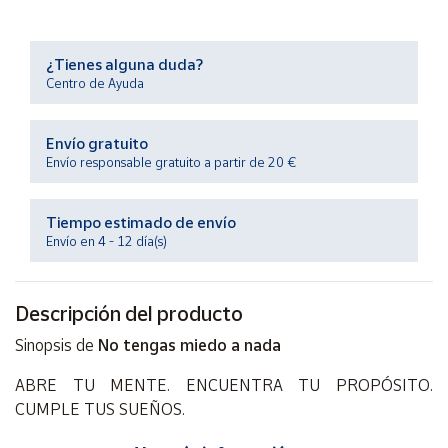
Productos
Solidarios
¿Tienes alguna duda?
Centro de Ayuda
Ayuda
Envío gratuito
Centro
de ayuda
Envío responsable gratuito a partir de 20 €
Contacto
Tiempo estimado de envío
Envío en 4 - 12 día(s)
Vendedores
Descripción del producto
Mapa de
vendedores
Sinopsis de
No tengas miedo a nada
Hazte
vendedor
ABRE TU MENTE. ENCUENTRA TU PROPÓSITO.
CUMPLE TUS SUEÑOS.
Área
vendedor