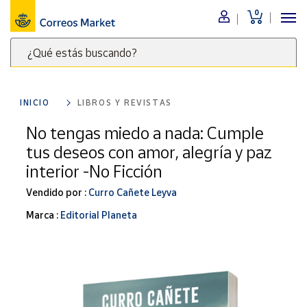
0
Menú
¿Qué estás buscando?
Nuestro
catálogo
Escribe
palabras
INICIO
LIBROS Y REVISTAS
clave
Alimentación
para
No tengas miedo a nada: Cumple
Bebidas
buscar
tus deseos con amor, alegría y paz
Ocio y cultura
productos
interior -No Ficción
en
Juguetes y
juegos
Correos
Vendido por :
Curro Cañete Leyva
Market
Libros y
Marca :
Editorial Planeta
.
revistas
Merchandising
y regalos
Tienda de
Correos