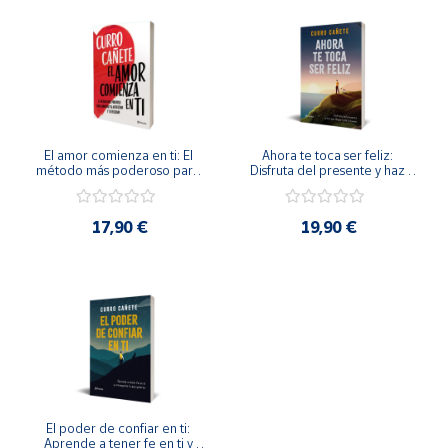
El nuevo libro de Curro Cañete, autor del éxito El poder
de confiar en ti, que regresa con un método infalible
para cumplir nuestros sueños.
El amor comienza en ti: El 
Ahora te toca ser feliz: 
método más poderoso para 
Disfruta del presente y haz 
aumentar tu autoestima y tu 
que llegue todo lo bueno -No 
felicidad -No Ficción
Ficción
17,90 €
19,90 €
El poder de confiar en ti: 
Aprende a tener fe en ti y 