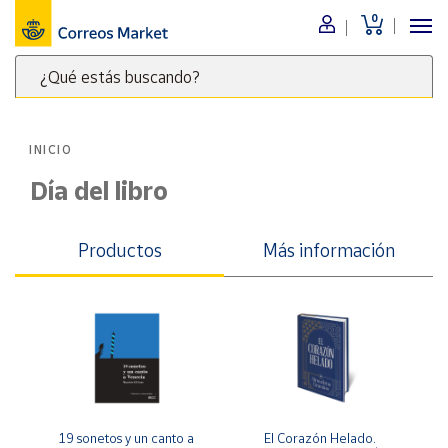
0
Menú
¿Qué estás buscando?
Nuestro
catálogo
Escribe
palabras
INICIO
clave
Alimentación
para
Día del libro
Bebidas
buscar
Ocio y cultura
productos
Productos
Más información
en
Juguetes y
juegos
Correos
Market
Libros y
.
revistas
Merchandising
y regalos
Tienda de
Correos
19 sonetos y un canto a 
El Corazón Helado. 