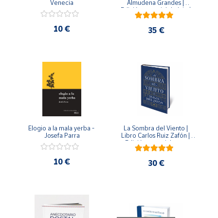
Venecia
Almudena Grandes | 
Artesanía
Edición especial de lujo | 
Libro con sello y matasellos
Oficina y
10 €
35 €
Papelería
Para Canarias,
Ceuta y Melilla
Más
populares
Bono
Elogio a la mala yerba - 
La Sombra del Viento | 
Cultural
Josefa Parra
Libro Carlos Ruiz Zafón | 
Edición especial para 
Nuestros
coleccionistas
vendedores
10 €
30 €
Las
novedades
de Correos
Market