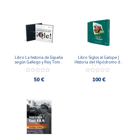
Cuenta
Área
cliente
Ubicación
Libro La historia de España 
Libro Siglos al Galope | 
según Gallego y Rey Tomo 
Historia del Hipódromo de 
II
Madrid
Península
y
50 €
100 €
Baleares
Canarias,
Ceuta y
Melilla