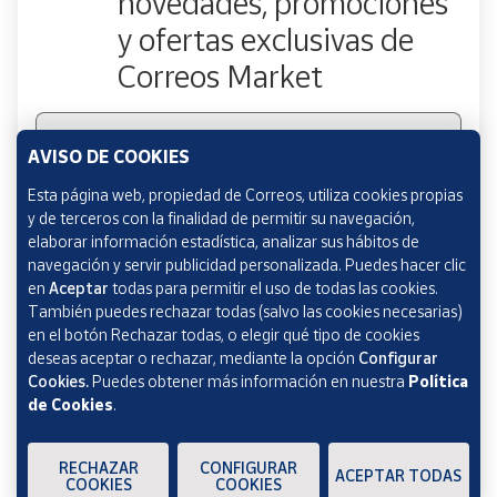
novedades, promociones
y ofertas exclusivas de
Correos Market
Escribe tu email
AVISO DE COOKIES
Esta página web, propiedad de Correos, utiliza cookies propias
y de terceros con la finalidad de permitir su navegación,
Marcando esta casilla consiento la remisión de las
elaborar información estadística, analizar sus hábitos de
comunicaciones comerciales de acuerdo con la
Política
navegación y servir publicidad personalizada. Puedes hacer clic
de Protección de datos Novedades de Correos
en
Aceptar
todas para permitir el uso de todas las cookies.
Market
También puedes rechazar todas (salvo las cookies necesarias)
en el botón Rechazar todas, o elegir qué tipo de cookies
deseas aceptar o rechazar, mediante la opción
Configurar
Cookies.
Puedes obtener más información en nuestra
Política
de Cookies
.
Verificación reCAPTCHA
ENVIAR
RECHAZAR
CONFIGURAR
ACEPTAR TODAS
COOKIES
COOKIES