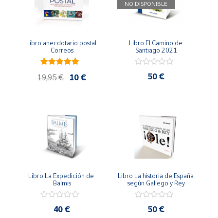
NO DISPONIBLE
Productos
Solidarios
Libro anecdotario postal 
Libro El Camino de 
Ayuda
Correos
Santiago 2021
Centro
50 €
19,95 €
10 €
de ayuda
Contacto
Vendedores
Mapa de
vendedores
Libro La Expedición de 
Libro La historia de España 
Hazte
Balmis
según Gallego y Rey
vendedor
Área
40 €
50 €
vendedor