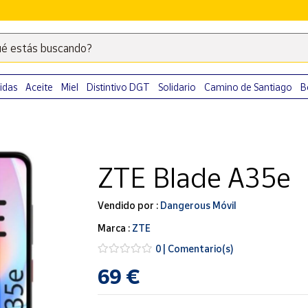
é estás buscando?
Escribe
palabras
clave
idas
Aceite
Miel
Distintivo DGT
Solidario
Camino de Santiago
B
para
buscar
productos
en
ZTE Blade A35e
Correos
Market
.
Vendido por :
Dangerous Móvil
Marca :
ZTE
0 | Comentario(s)
69 €