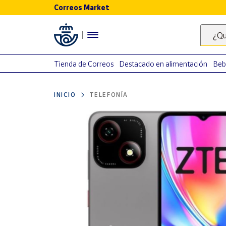
Correos Market
Menú
¿Qu
Nuestro
catálogo
Tienda de Correos
Destacado en alimentación
Beb
Alimentación
INICIO
TELEFONÍA
Bebidas
Ocio y cultura
Juguetes y
juegos
Libros y
revistas
Merchandising
y regalos
Tienda de
Correos