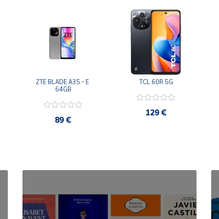
ZTE BLADE A35 - E 
TCL 60R 5G
64GB
129 €
89 €