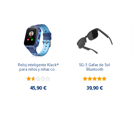
eta microSD.
Reloj inteligente Klack® 
SG-3 Gafas de Sol 
para niños y niñas con 
Bluetooth
GPS Localizador y 
comunicación, 4G - 
Azul
45,90 €
39,90 €