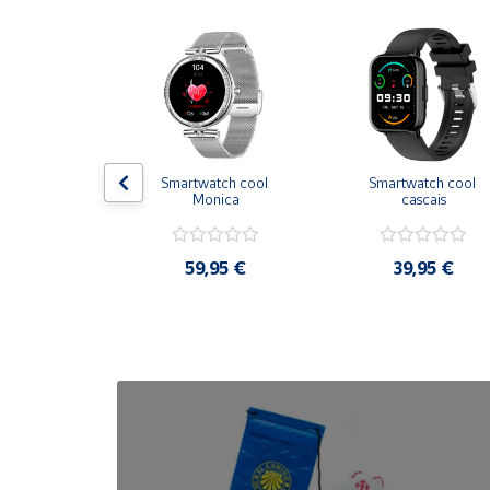
Cuenta
Área
cliente
terna 20000 
Smartwatch cool 
Smartwatch cool 
Ubicación
 22,5W
Monica
cascais
Península
,90 €
59,95 €
39,95 €
y
Baleares
Canarias,
Ceuta y
Melilla