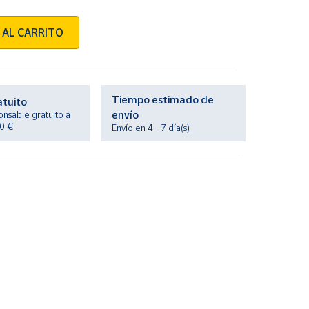
 AL CARRITO
Tiempo estimado de
atuito
envío
onsable gratuito a
20 €
Envío en 4 - 7 día(s)