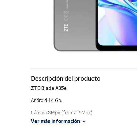
Artesanía
Oficina y
Papelería
Para Canarias,
Ceuta y Melilla
Más
populares
Bono
Descripción del producto
Cultural
ZTE Blade A35e
Nuestros
vendedores
Android 14 Go.
Las
Cámara 8Mpx (frontal 5Mpx).
novedades
de Correos
Ver más información
Market
Pantalla HD de 6.52" ; con 1600x720 px de resolu