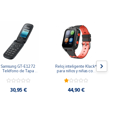
Samsung GT-E1272 
Reloj inteligente Klack® 
Smartwatc
Teléfono de Tapa 
para niños y niñas con 
Hombre 
Clásico Compacto y 
GPS Localizador y 
Inteligent
con Dual SIM
comunicación, 4G - 
Smart Watch
Negro
Deporti
30,95 €
44,90 €
6,9