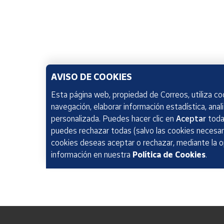
AVISO DE COOKIES
Esta página web, propiedad de Correos, utiliza coo
navegación, elaborar información estadística, anal
personalizada. Puedes hacer clic en
Aceptar
todas
puedes rechazar todas (salvo las cookies necesari
cookies deseas aceptar o rechazar, mediante la 
información en nuestra
Política de Cookies
.