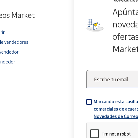
Apúnta
eos Market
noveda
rir
oferta
e vendedores
Marke
vendedor
endedor
Escribe tu email
Marcando esta casilla
comerciales de acuer
Novedades de Correo