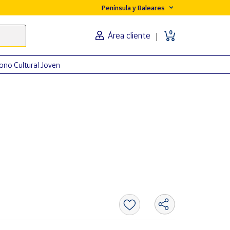
Península y Baleares
0
Área cliente
ono Cultural Joven