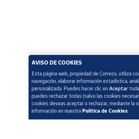
AVISO DE COOKIES
Esta página web, propiedad de Correos, utiliza coo
navegación, elaborar información estadística, anal
personalizada. Puedes hacer clic en
Aceptar
todas
puedes rechazar todas (salvo las cookies necesari
cookies deseas aceptar o rechazar, mediante la 
información en nuestra
Política de Cookies
.