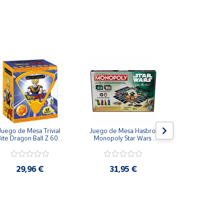
Juego de Mesa Trivial 
Juego de Mesa Hasbro 
Juego de
ite Dragon Ball Z 600 
Monopoly Star Wars 
Paladone Par
Preguntas Español
Boba Fett Mandalorian
Potter Casas  
Ravenclaw, Hu
Gryffi
29,96 €
31,95 €
23,9