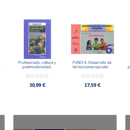
Profesorado, cultura y 
FUNCI-6. Desarrollo de 
 
postmodernidad. 
las funciones ejecutivas. 
p
Cambian los tiempos, 
6º de Primaria.
cambia el profesorado.
30,99 €
17,59 €