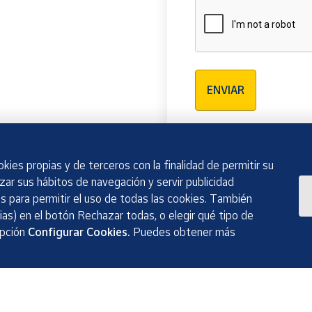
Verificación reCAPTCH
ENVIAR
kies propias y de terceros con la finalidad de permitir su
izar sus hábitos de navegación y servir publicidad
 para permitir el uso de todas las cookies. También
as) en el botón Rechazar todas, o elegir qué tipo de
opción
Configurar Cookies.
Puedes obtener más