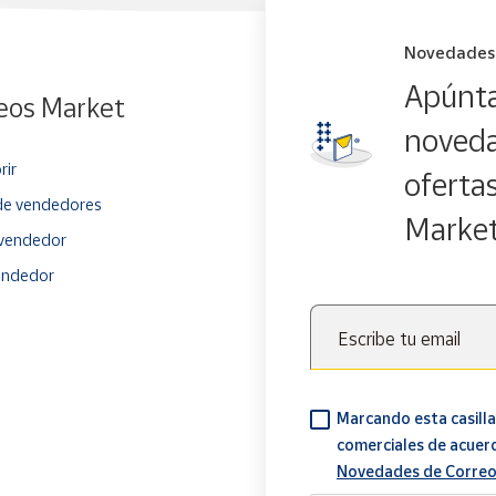
Novedades
Apúnta
eos Market
noveda
rir
oferta
e vendedores
Marke
vendedor
endedor
Escribe tu email
Marcando esta casilla
comerciales de acuer
Novedades de Correo