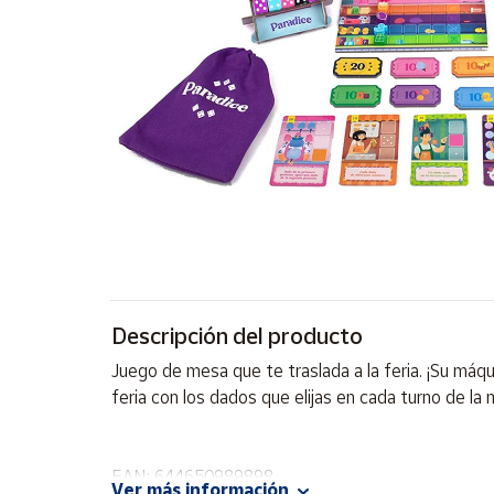
Artesanía
Oficina y
Papelería
Para Canarias,
Ceuta y Melilla
Más
populares
Bono
Cultural
Descripción del producto
Nuestros
vendedores
Juego de mesa que te traslada a la feria. ¡Su má
Las
feria con los dados que elijas en cada turno de l
novedades
de Correos
Market
EAN: 644650989898
Ver más información