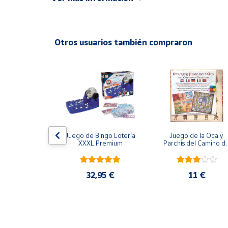
Advertencias:
Productos
Solidarios
No recomendable para niños menores de 3 años. C
Otros usuarios también compraron
Ayuda
Centro
de ayuda
Contacto
Vendedores
ión Imposible
Juego de Bingo Lotería 
Juego de la Oca y 
XXXL Premium
Parchís del Camino de
Santiago
Mapa de
,95 €
vendedores
32,95 €
11 €
Hazte
vendedor
Área
vendedor