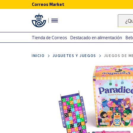
Correos Market
Menú
¿Qu
Nuestro
catálogo
Tienda de Correos
Destacado en alimentación
Beb
Alimentación
INICIO
JUGUETES Y JUEGOS
JUEGOS DE M
Bebidas
Ocio y cultura
Juguetes y
juegos
Libros y
revistas
Merchandising
y regalos
Tienda de
Correos