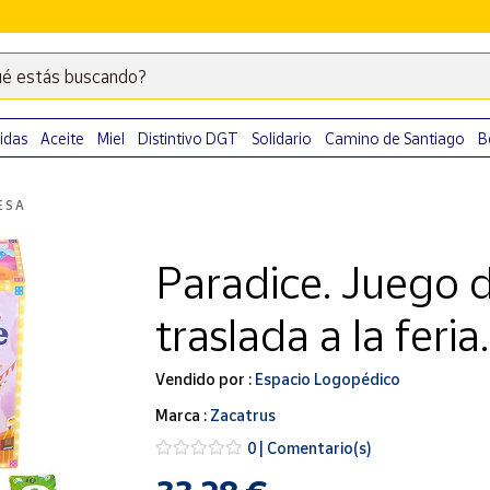
é estás buscando?
Escribe
palabras
clave
idas
Aceite
Miel
Distintivo DGT
Solidario
Camino de Santiago
B
para
buscar
ESA
productos
en
Paradice. Juego 
Correos
Market
traslada a la feria.
.
Vendido por :
Espacio Logopédico
Marca :
Zacatrus
0 | Comentario(s)