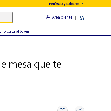
Península y Baleares
0
Área cliente
ono Cultural Joven
de mesa que te