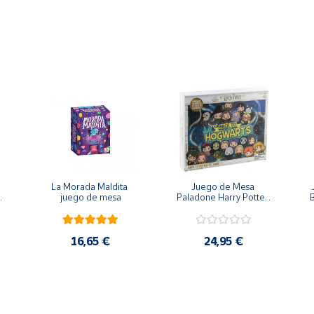
ontiene piezas pequeñas. Peligro de asfixia
La Morada Maldita 
Juego de Mesa 
 
juego de mesa
Paladone Harry Potter 
B
Regreso a Hogwarts
16,65 €
24,95 €