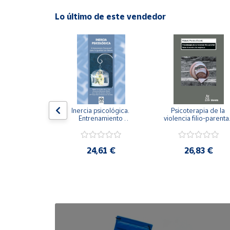
Lo último de este vendedor
Cuenta
Área
cliente
Ubicación
n visual y 
Inercia psicológica. 
Psicoterapia de la 
 Adaptación 
Entrenamiento 
violencia filio-parental.
Península
. Nivel I ESO.
Emocional para la 
Entre el secreto y la 
y
Igualdad de Género.
vergüenza.
Baleares
,21 €
24,61 €
26,83 €
Canarias,
Ceuta y
Melilla