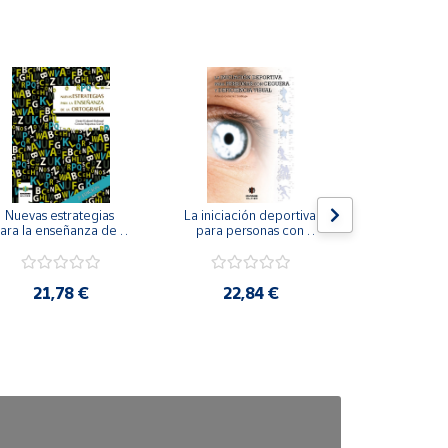
Nuevas estrategias 
La iniciación deportiva 
El método Cl
ara la enseñanza de la 
para personas con 
ortografía.
ceguera y deficiencia 
visual.
18,4
21,78 €
22,84 €